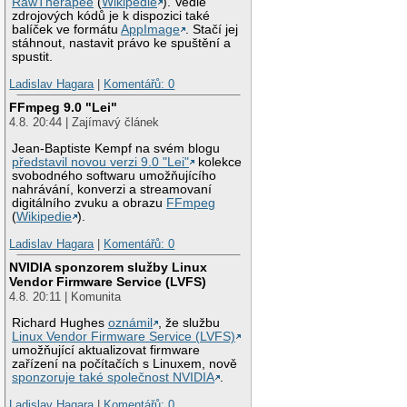
RawTherapee
(
Wikipedie
). Vedle
zdrojových kódů je k dispozici také
balíček ve formátu
AppImage
. Stačí jej
stáhnout, nastavit právo ke spuštění a
spustit.
Ladislav Hagara
|
Komentářů: 0
FFmpeg 9.0 "Lei"
4.8. 20:44 | Zajímavý článek
Jean-Baptiste Kempf na svém blogu
představil novou verzi 9.0 "Lei"
kolekce
svobodného softwaru umožňujícího
nahrávání, konverzi a streamovaní
digitálního zvuku a obrazu
FFmpeg
(
Wikipedie
).
Ladislav Hagara
|
Komentářů: 0
NVIDIA sponzorem služby Linux
Vendor Firmware Service (LVFS)
4.8. 20:11 | Komunita
Richard Hughes
oznámil
, že službu
Linux Vendor Firmware Service (LVFS)
umožňující aktualizovat firmware
zařízení na počítačích s Linuxem, nově
sponzoruje také společnost NVIDIA
.
Ladislav Hagara
|
Komentářů: 0