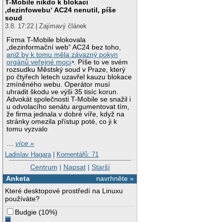
T-Mobile nikdo k blokaci
‚dezinfowebu‘ AC24 nenutil, píše
soud
3.8. 17:22 | Zajímavý článek
Firma T-Mobile blokovala
„dezinformační web“ AC24 bez toho,
aniž by k tomu měla závazný pokyn
orgánů veřejné moci
. Píše to ve svém
rozsudku Městský soud v Praze, který
po čtyřech letech uzavřel kauzu blokace
zmíněného webu. Operátor musí
uhradit škodu ve výši 35 tisíc korun.
Advokát společnosti T-Mobile se snažil i
u odvolacího senátu argumentovat tím,
že firma jednala v dobré víře, když na
stránky omezila přístup poté, co ji k
tomu vyzvalo
…
více »
Ladislav Hagara
|
Komentářů: 71
Centrum
|
Napsat
|
Starší
Anketa
navrhněte »
Které desktopové prostředí na Linuxu
používáte?
Budgie
(
10%
)