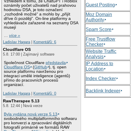
Vzhledem k tomu, že ChatGPT i Roblox
Guest Posting
oznámily počet uživatelů nad prahovou
hodnotou DSA, je toto označení
„rozhodně možné“ a mohlo by „přijít
Moz Domain
dříve či později“. On-line platformy a
Authority
vyhledávače zařazené na seznamy DSA
musejí
Spam Score
…
více »
Free Trustflow
Ladislav Hagara
|
Komentářů: 6
Checker
Cloudflare OS
Website Traffic
5.8. 17:00 | Zajímavý software
Analysis
Společnost Cloudflare
představila
IP Address to
Cloudflare OS
(
GitHub
), tj. open
Location
source platformu navrženou pro
integraci umělé inteligence (agentů)
Index Checker
přímo do pracovních procesů
organizací.
Backlink Indexer
Ladislav Hagara
|
Komentářů: 0
RawTherapee 5.13
5.8. 12:44 | Nová verze
Byla vydána nová verze 5.13
svobodného multiplatformního softwaru
pro konverzi a zpracování digitálních
fotografií primárně ve formátů RAW