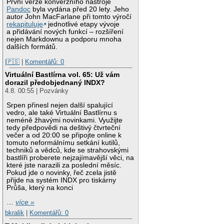
První verze konverzního nástroje
Pandoc
byla vydána před 20 lety. Jeho
autor John MacFarlane při tomto výročí
rekapituluje
jednotlivé etapy vývoje
a přidávání nových funkcí – rozšíření
nejen Markdownu a podporu mnoha
dalších formátů.
|🇵🇸
|
Komentářů: 0
Virtuální Bastlírna vol. 65: Už vám
dorazil předobjednaný INDX?
4.8. 00:55 | Pozvánky
Srpen přinesl nejen další spalující
vedro, ale také Virtuální Bastlírnu s
neméně žhavými novinkami. Využijte
tedy předpovědi na deštivý čtvrteční
večer a od 20:00 se připojte online k
tomuto neformálnímu setkání kutilů,
techniků a vědců, kde se strahovskými
bastlíři proberete nejzajímavější věci, na
které jste narazili za poslední měsíc.
Pokud jde o novinky, řeč zcela jistě
přijde na systém INDX pro tiskárny
Průša, který na konci
…
více »
bkralik
|
Komentářů: 0