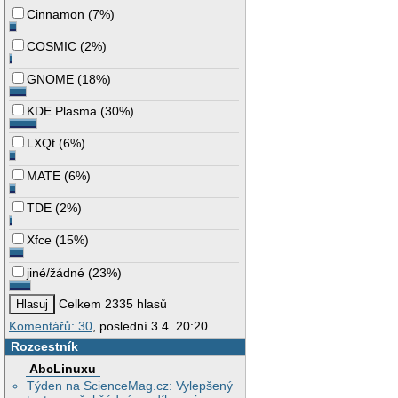
Cinnamon
(
7%
)
COSMIC
(
2%
)
GNOME
(
18%
)
KDE Plasma
(
30%
)
LXQt
(
6%
)
MATE
(
6%
)
TDE
(
2%
)
Xfce
(
15%
)
jiné/žádné
(
23%
)
Celkem 2335 hlasů
Komentářů: 30
, poslední 3.4. 20:20
Rozcestník
AbcLinuxu
Týden na ScienceMag.cz: Vylepšený