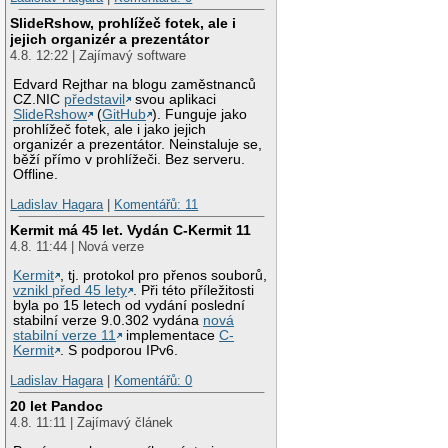
SlideRshow, prohlížeč fotek, ale i
jejich organizér a prezentátor
4.8. 12:22 | Zajímavý software
Edvard Rejthar na blogu zaměstnanců
CZ.NIC
představil
svou aplikaci
SlideRshow
(
GitHub
). Funguje jako
prohlížeč fotek, ale i jako jejich
organizér a prezentátor. Neinstaluje se,
běží přímo v prohlížeči. Bez serveru.
Offline.
Ladislav Hagara
|
Komentářů: 11
Kermit má 45 let. Vydán C-Kermit 11
4.8. 11:44 | Nová verze
Kermit
, tj. protokol pro přenos souborů,
vznikl před 45 lety
. Při této příležitosti
byla po 15 letech od vydání poslední
stabilní verze 9.0.302 vydána
nová
stabilní verze 11
implementace
C-
Kermit
. S podporou IPv6.
Ladislav Hagara
|
Komentářů: 0
20 let Pandoc
4.8. 11:11 | Zajímavý článek