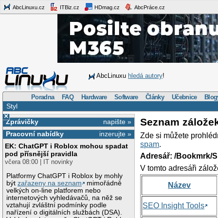
AbcLinuxu.cz
ITBiz.cz
HDmag.cz
AbcPráce.cz
AbcLinuxu
hledá autory
!
Poradna
FAQ
Hardware
Software
Články
Učebnice
Blog
Styl
×
Seznam zálože
Zprávičky
napište »
Pracovní nabídky
inzerujte »
Zde si můžete prohléd
spam
.
EK: ChatGPT i Roblox mohou spadat
pod přísnější pravidla
Adresář: /Bookmrk/S
včera 08:00 | IT novinky
V tomto adresáři zálož
Platformy ChatGPT i Roblox by mohly
být
zařazeny na seznam
mimořádně
Název
velkých on-line platforem nebo
internetových vyhledávačů, na něž se
vztahují zvláštní podmínky podle
SEO Insight Tools
nařízení o digitálních službách (DSA).