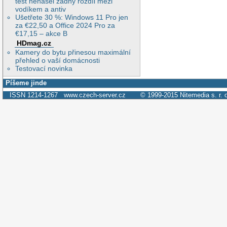
test nenašel žádný rozdíl mezi
vodíkem a antiv
Ušetřete 30 %: Windows 11 Pro jen
za €22,50 a Office 2024 Pro za
€17,15 – akce B
HDmag.cz
Kamery do bytu přinesou maximální
přehled o vaší domácnosti
Testovací novinka
Píšeme jinde
ISSN 1214-1267
www.czech-server.cz
© 1999-2015
Nitemedia s. r. 