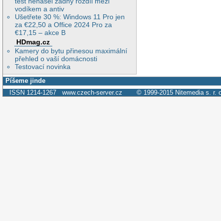
test nenašel žádný rozdíl mezi
vodíkem a antiv
Ušetřete 30 %: Windows 11 Pro jen
za €22,50 a Office 2024 Pro za
€17,15 – akce B
HDmag.cz
Kamery do bytu přinesou maximální
přehled o vaší domácnosti
Testovací novinka
Píšeme jinde
ISSN 1214-1267
www.czech-server.cz
© 1999-2015
Nitemedia s. r. 