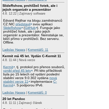
SlideRshow, prohlížeč fotek, ale i
jejich organizér a prezentátor
4.8. 12:22 | Zajímavý software
Edvard Rejthar na blogu zaměstnanců
CZ.NIC
představil
svou aplikaci
SlideRshow
(
GitHub
). Funguje jako
prohlížeč fotek, ale i jako jejich
organizér a prezentátor. Neinstaluje se,
běží přímo v prohlížeči. Bez serveru.
Offline.
Ladislav Hagara
|
Komentářů: 11
Kermit má 45 let. Vydán C-Kermit 11
4.8. 11:44 | Nová verze
Kermit
, tj. protokol pro přenos souborů,
vznikl před 45 lety
. Při této příležitosti
byla po 15 letech od vydání poslední
stabilní verze 9.0.302 vydána
nová
stabilní verze 11
implementace
C-
Kermit
. S podporou IPv6.
Ladislav Hagara
|
Komentářů: 0
20 let Pandoc
4.8. 11:11 | Zajímavý článek