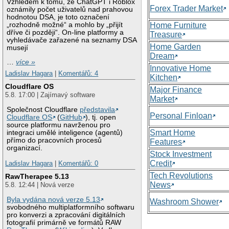
Vzhledem k tomu, že ChatGPT i Roblox
Forex Trader Market
oznámily počet uživatelů nad prahovou
hodnotou DSA, je toto označení
„rozhodně možné“ a mohlo by „přijít
Home Furniture
dříve či později“. On-line platformy a
Treasure
vyhledávače zařazené na seznamy DSA
Home Garden
musejí
Dream
…
více »
Innovative Home
Ladislav Hagara
|
Komentářů: 4
Kitchen
Cloudflare OS
Major Finance
5.8. 17:00 | Zajímavý software
Market
Společnost Cloudflare
představila
Personal Finloan
Cloudflare OS
(
GitHub
), tj. open
source platformu navrženou pro
Smart Home
integraci umělé inteligence (agentů)
přímo do pracovních procesů
Features
organizací.
Stock Investment
Credit
Ladislav Hagara
|
Komentářů: 0
Tech Revolutions
RawTherapee 5.13
News
5.8. 12:44 | Nová verze
Byla vydána nová verze 5.13
Washroom Shower
svobodného multiplatformního softwaru
pro konverzi a zpracování digitálních
fotografií primárně ve formátů RAW