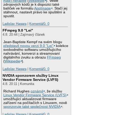
RawTherapee
(
Wikipedie
). Vedle
zdrojových kódů je k dispozici také
balíček ve formátu
AppImage
. Stačí jej
stáhnout, nastavit právo ke spuštění a
spustit.
Ladislav Hagara
|
Komentářů: 0
FFmpeg 9.0 "Lei"
4.8. 20:44 | Zajímavý článek
Jean-Baptiste Kempf na svém blogu
představil novou verzi 9.0 "Lei"
kolekce
svobodného softwaru umožňujícího
nahrávání, konverzi a streamovaní
digitálního zvuku a obrazu
FFmpeg
(
Wikipedie
).
Ladislav Hagara
|
Komentářů: 0
NVIDIA sponzorem služby Linux
Vendor Firmware Service (LVFS)
4.8. 20:11 | Komunita
Richard Hughes
oznámil
, že službu
Linux Vendor Firmware Service (LVFS)
umožňující aktualizovat firmware
zařízení na počítačích s Linuxem, nově
sponzoruje také společnost NVIDIA
.
Ladislav Hagara
|
Komentářů: 0