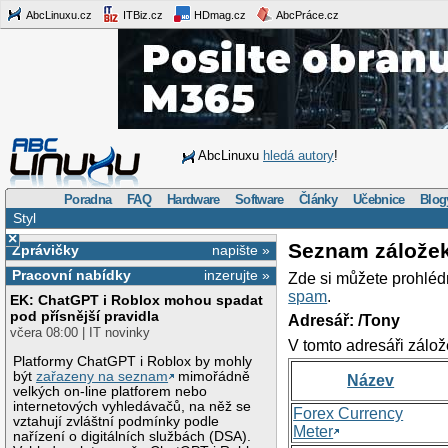
AbcLinuxu.cz
ITBiz.cz
HDmag.cz
AbcPráce.cz
AbcLinuxu
hledá autory
!
Poradna
FAQ
Hardware
Software
Články
Učebnice
Blog
Styl
×
Seznam zálože
Zprávičky
napište »
Pracovní nabídky
inzerujte »
Zde si můžete prohléd
spam
.
EK: ChatGPT i Roblox mohou spadat
pod přísnější pravidla
Adresář: /Tony
včera 08:00 | IT novinky
V tomto adresáři zálož
Platformy ChatGPT i Roblox by mohly
být
zařazeny na seznam
mimořádně
Název
velkých on-line platforem nebo
internetových vyhledávačů, na něž se
Forex Currency
vztahují zvláštní podmínky podle
Meter
nařízení o digitálních službách (DSA).