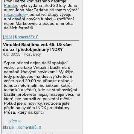
První verze konverzního nástroje
Pandoc
byla vydána před 20 lety. Jeho
autor John MacFarlane při tomto výročí
rekapituluje
jednotlivé etapy vývoje
a přidávání nových funkcí – rozšíření
nejen Markdownu a podporu mnoha
dalších formátů.
|🇵🇸
|
Komentářů: 0
Virtuální Bastlírna vol. 65: Už vám
dorazil předobjednaný INDX?
4.8. 00:55 | Pozvánky
Srpen přinesl nejen další spalující
vedro, ale také Virtuální Bastlírnu s
neméně žhavými novinkami. Využijte
tedy předpovědi na deštivý čtvrteční
večer a od 20:00 se připojte online k
tomuto neformálnímu setkání kutilů,
techniků a vědců, kde se strahovskými
bastlíři proberete nejzajímavější věci, na
které jste narazili za poslední měsíc.
Pokud jde o novinky, řeč zcela jistě
přijde na systém INDX pro tiskárny
Průša, který na konci
…
více »
bkralik
|
Komentářů: 0