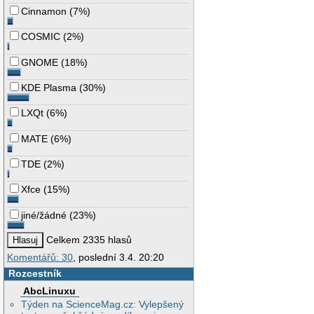
Cinnamon
(
7%
)
COSMIC
(
2%
)
GNOME
(
18%
)
KDE Plasma
(
30%
)
LXQt
(
6%
)
MATE
(
6%
)
TDE
(
2%
)
Xfce
(
15%
)
jiné/žádné
(
23%
)
Celkem 2335 hlasů
Komentářů: 30
, poslední 3.4. 20:20
Rozcestník
AbcLinuxu
Týden na ScienceMag.cz: Vylepšený