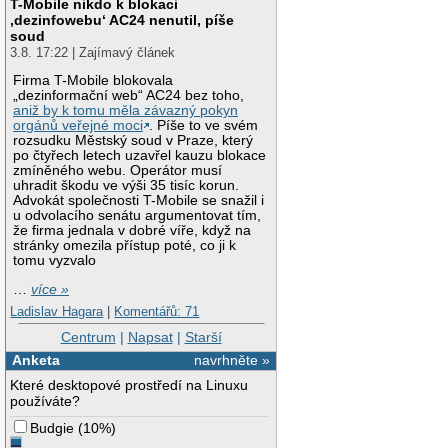
T-Mobile nikdo k blokaci
‚dezinfowebu‘ AC24 nenutil, píše
soud
3.8. 17:22 | Zajímavý článek
Firma T-Mobile blokovala
„dezinformační web“ AC24 bez toho,
aniž by k tomu měla závazný pokyn
orgánů veřejné moci
. Píše to ve svém
rozsudku Městský soud v Praze, který
po čtyřech letech uzavřel kauzu blokace
zmíněného webu. Operátor musí
uhradit škodu ve výši 35 tisíc korun.
Advokát společnosti T-Mobile se snažil i
u odvolacího senátu argumentovat tím,
že firma jednala v dobré víře, když na
stránky omezila přístup poté, co ji k
tomu vyzvalo
…
více »
Ladislav Hagara
|
Komentářů: 71
Centrum
|
Napsat
|
Starší
Anketa
navrhněte »
Které desktopové prostředí na Linuxu
používáte?
Budgie
(
10%
)