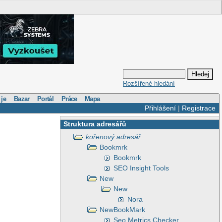
Rozšířené hledání
 je
Bazar
Portál
Práce
Mapa
Přihlášení
|
Registrace
Struktura adresářů
kořenový adresář
Bookmrk
Bookmrk
SEO Insight Tools
New
New
Nora
NewBookMark
Seo Metrics Checker