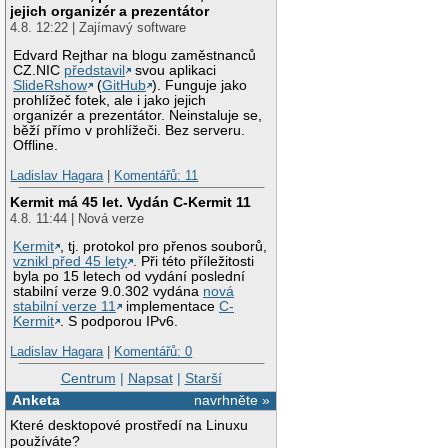
jejich organizér a prezentátor
4.8. 12:22 | Zajímavý software
Edvard Rejthar na blogu zaměstnanců
CZ.NIC
představil
svou aplikaci
SlideRshow
(
GitHub
). Funguje jako
prohlížeč fotek, ale i jako jejich
organizér a prezentátor. Neinstaluje se,
běží přímo v prohlížeči. Bez serveru.
Offline.
Ladislav Hagara
|
Komentářů: 11
Kermit má 45 let. Vydán C-Kermit 11
4.8. 11:44 | Nová verze
Kermit
, tj. protokol pro přenos souborů,
vznikl před 45 lety
. Při této příležitosti
byla po 15 letech od vydání poslední
stabilní verze 9.0.302 vydána
nová
stabilní verze 11
implementace
C-
Kermit
. S podporou IPv6.
Ladislav Hagara
|
Komentářů: 0
Centrum
|
Napsat
|
Starší
Anketa
navrhněte »
Které desktopové prostředí na Linuxu
používáte?