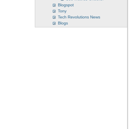
Blogspot
Tony
Tech Revolutions News
Blogs