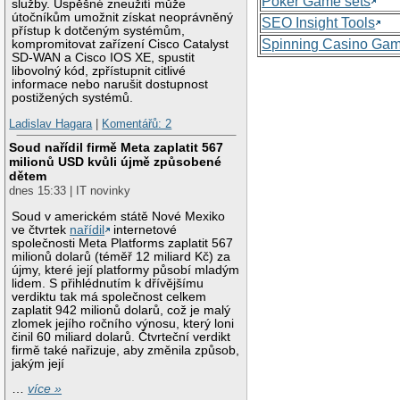
Poker Game sets
služby. Úspěšné zneužití může
útočníkům umožnit získat neoprávněný
SEO Insight Tools
přístup k dotčeným systémům,
Spinning Casino Ga
kompromitovat zařízení Cisco Catalyst
SD-WAN a Cisco IOS XE, spustit
libovolný kód, zpřístupnit citlivé
informace nebo narušit dostupnost
postižených systémů.
Ladislav Hagara
|
Komentářů: 2
Soud nařídil firmě Meta zaplatit 567
milionů USD kvůli újmě způsobené
dětem
dnes 15:33 | IT novinky
Soud v americkém státě Nové Mexiko
ve čtvrtek
nařídil
internetové
společnosti Meta Platforms zaplatit 567
milionů dolarů (téměř 12 miliard Kč) za
újmy, které její platformy působí mladým
lidem. S přihlédnutím k dřívějšímu
verdiktu tak má společnost celkem
zaplatit 942 milionů dolarů, což je malý
zlomek jejího ročního výnosu, který loni
činil 60 miliard dolarů. Čtvrteční verdikt
firmě také nařizuje, aby změnila způsob,
jakým její
…
více »