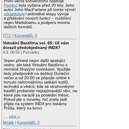
První verze konverzního nástroje
Pandoc
byla vydána před 20 lety. Jeho
autor John MacFarlane při tomto výročí
rekapituluje
jednotlivé etapy vývoje
a přidávání nových funkcí – rozšíření
nejen Markdownu a podporu mnoha
dalších formátů.
|🇵🇸
|
Komentářů: 0
Virtuální Bastlírna vol. 65: Už vám
dorazil předobjednaný INDX?
4.8. 00:55 | Pozvánky
Srpen přinesl nejen další spalující
vedro, ale také Virtuální Bastlírnu s
neméně žhavými novinkami. Využijte
tedy předpovědi na deštivý čtvrteční
večer a od 20:00 se připojte online k
tomuto neformálnímu setkání kutilů,
techniků a vědců, kde se strahovskými
bastlíři proberete nejzajímavější věci, na
které jste narazili za poslední měsíc.
Pokud jde o novinky, řeč zcela jistě
přijde na systém INDX pro tiskárny
Průša, který na konci
…
více »
bkralik
|
Komentářů: 0