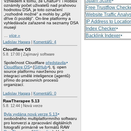
Spam Score
Vzhledem k tomu, že ChatGPT i Roblox
oznámily počet uživatelů nad prahovou
Free Trustflow Check
hodnotou DSA, je toto označení
„rozhodně možné“ a mohlo by „přijít
Website Traffic Analy
dříve či později“. On-line platformy a
IP Address to Locatio
vyhledávače zařazené na seznamy DSA
musejí
Index Checker
Backlink Indexer
…
více »
Ladislav Hagara
|
Komentářů: 4
Cloudflare OS
5.8. 17:00 | Zajímavý software
Společnost Cloudflare
představila
Cloudflare OS
(
GitHub
), tj. open
source platformu navrženou pro
integraci umělé inteligence (agentů)
přímo do pracovních procesů
organizací.
Ladislav Hagara
|
Komentářů: 0
RawTherapee 5.13
5.8. 12:44 | Nová verze
Byla vydána nová verze 5.13
svobodného multiplatformního softwaru
pro konverzi a zpracování digitálních
fotografií primárně ve formátů RAW