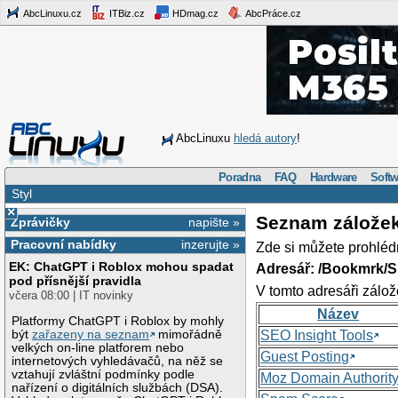
AbcLinuxu.cz
ITBiz.cz
HDmag.cz
AbcPráce.cz
AbcLinuxu
hledá autory
!
Poradna
FAQ
Hardware
Softw
Styl
×
Seznam zálože
Zprávičky
napište »
Pracovní nabídky
inzerujte »
Zde si můžete prohléd
EK: ChatGPT i Roblox mohou spadat
Adresář: /Bookmrk/S
pod přísnější pravidla
V tomto adresáři zálož
včera 08:00 | IT novinky
Název
Platformy ChatGPT i Roblox by mohly
být
zařazeny na seznam
mimořádně
SEO Insight Tools
velkých on-line platforem nebo
Guest Posting
internetových vyhledávačů, na něž se
vztahují zvláštní podmínky podle
Moz Domain Authorit
nařízení o digitálních službách (DSA).