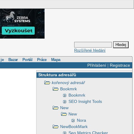
Rozšířené hledání
 je
Bazar
Portál
Práce
Mapa
Přihlášení
|
Registrace
Struktura adresářů
kořenový adresář
Bookmrk
Bookmrk
SEO Insight Tools
New
New
Nora
NewBookMark
Seo Metrics Checker