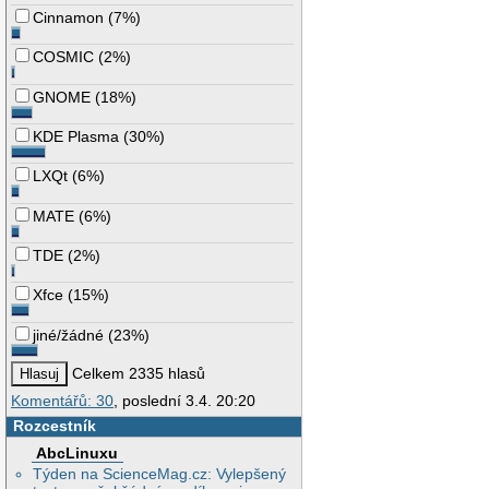
Cinnamon
(
7%
)
COSMIC
(
2%
)
GNOME
(
18%
)
KDE Plasma
(
30%
)
LXQt
(
6%
)
MATE
(
6%
)
TDE
(
2%
)
Xfce
(
15%
)
jiné/žádné
(
23%
)
Celkem 2335 hlasů
Komentářů: 30
, poslední 3.4. 20:20
Rozcestník
AbcLinuxu
Týden na ScienceMag.cz: Vylepšený