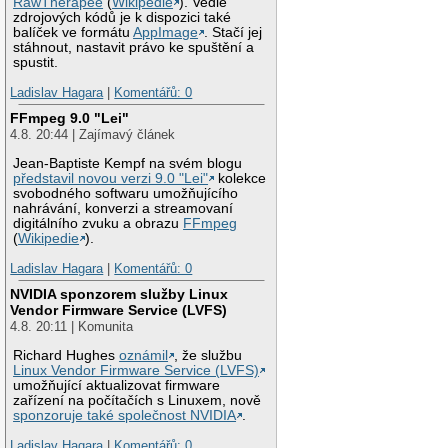
RawTherapee
(
Wikipedie
). Vedle
zdrojových kódů je k dispozici také
balíček ve formátu
AppImage
. Stačí jej
stáhnout, nastavit právo ke spuštění a
spustit.
Ladislav Hagara
|
Komentářů: 0
FFmpeg 9.0 "Lei"
4.8. 20:44 | Zajímavý článek
Jean-Baptiste Kempf na svém blogu
představil novou verzi 9.0 "Lei"
kolekce
svobodného softwaru umožňujícího
nahrávání, konverzi a streamovaní
digitálního zvuku a obrazu
FFmpeg
(
Wikipedie
).
Ladislav Hagara
|
Komentářů: 0
NVIDIA sponzorem služby Linux
Vendor Firmware Service (LVFS)
4.8. 20:11 | Komunita
Richard Hughes
oznámil
, že službu
Linux Vendor Firmware Service (LVFS)
umožňující aktualizovat firmware
zařízení na počítačích s Linuxem, nově
sponzoruje také společnost NVIDIA
.
Ladislav Hagara
|
Komentářů: 0