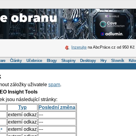
Inzerujte
na AbcPráce.cz od 950 Kč
are
Články
Učebnice
Blogy
Skupiny
Desktopy
Hry
Slovník
Kdo
k
nout záložky uživatele
spam
.
EO Insight Tools
ek jsou následující stránky:
Typ
Poslední změna
externí odkaz
---
externí odkaz
---
y
externí odkaz
---