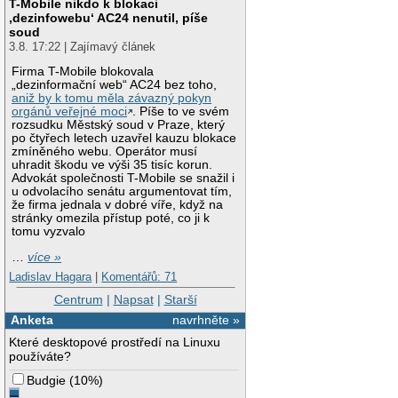
T-Mobile nikdo k blokaci
‚dezinfowebu‘ AC24 nenutil, píše
soud
3.8. 17:22 | Zajímavý článek
Firma T-Mobile blokovala
„dezinformační web“ AC24 bez toho,
aniž by k tomu měla závazný pokyn
orgánů veřejné moci
. Píše to ve svém
rozsudku Městský soud v Praze, který
po čtyřech letech uzavřel kauzu blokace
zmíněného webu. Operátor musí
uhradit škodu ve výši 35 tisíc korun.
Advokát společnosti T-Mobile se snažil i
u odvolacího senátu argumentovat tím,
že firma jednala v dobré víře, když na
stránky omezila přístup poté, co ji k
tomu vyzvalo
…
více »
Ladislav Hagara
|
Komentářů: 71
Centrum
|
Napsat
|
Starší
Anketa
navrhněte »
Které desktopové prostředí na Linuxu
používáte?
Budgie
(
10%
)