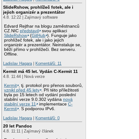
SlideRshow, prohlížeč fotek, ale i
jejich organizér a prezentátor
4.8. 12:22 | Zajímavý software
Edvard Rejthar na blogu zaměstnanců
CZ.NIC
představil
svou aplikaci
SlideRshow
(
GitHub
). Funguje jako
prohlížeč fotek, ale i jako jejich
organizér a prezentátor. Neinstaluje se,
běží přímo v prohlížeči. Bez serveru.
Offline.
Ladislav Hagara
|
Komentářů: 11
Kermit má 45 let. Vydán C-Kermit 11
4.8. 11:44 | Nová verze
Kermit
, tj. protokol pro přenos souborů,
vznikl před 45 lety
. Při této příležitosti
byla po 15 letech od vydání poslední
stabilní verze 9.0.302 vydána
nová
stabilní verze 11
implementace
C-
Kermit
. S podporou IPv6.
Ladislav Hagara
|
Komentářů: 0
20 let Pandoc
4.8. 11:11 | Zajímavý článek