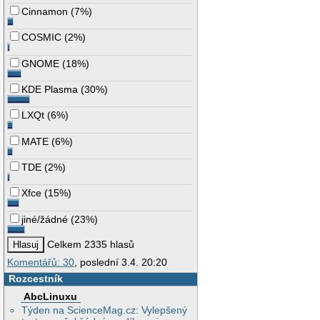
Cinnamon
(
7%
)
COSMIC
(
2%
)
GNOME
(
18%
)
KDE Plasma
(
30%
)
LXQt
(
6%
)
MATE
(
6%
)
TDE
(
2%
)
Xfce
(
15%
)
jiné/žádné
(
23%
)
Celkem 2335 hlasů
Komentářů: 30
, poslední 3.4. 20:20
Rozcestník
AbcLinuxu
Týden na ScienceMag.cz: Vylepšený