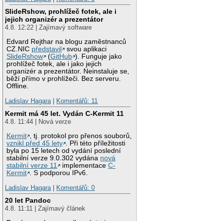
SlideRshow, prohlížeč fotek, ale i
jejich organizér a prezentátor
4.8. 12:22 | Zajímavý software
Edvard Rejthar na blogu zaměstnanců
CZ.NIC
představil
svou aplikaci
SlideRshow
(
GitHub
). Funguje jako
prohlížeč fotek, ale i jako jejich
organizér a prezentátor. Neinstaluje se,
běží přímo v prohlížeči. Bez serveru.
Offline.
Ladislav Hagara
|
Komentářů: 11
Kermit má 45 let. Vydán C-Kermit 11
4.8. 11:44 | Nová verze
Kermit
, tj. protokol pro přenos souborů,
vznikl před 45 lety
. Při této příležitosti
byla po 15 letech od vydání poslední
stabilní verze 9.0.302 vydána
nová
stabilní verze 11
implementace
C-
Kermit
. S podporou IPv6.
Ladislav Hagara
|
Komentářů: 0
20 let Pandoc
4.8. 11:11 | Zajímavý článek