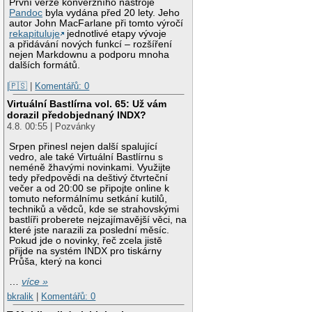
První verze konverzního nástroje
Pandoc
byla vydána před 20 lety. Jeho
autor John MacFarlane při tomto výročí
rekapituluje
jednotlivé etapy vývoje
a přidávání nových funkcí – rozšíření
nejen Markdownu a podporu mnoha
dalších formátů.
|🇵🇸
|
Komentářů: 0
Virtuální Bastlírna vol. 65: Už vám
dorazil předobjednaný INDX?
4.8. 00:55 | Pozvánky
Srpen přinesl nejen další spalující
vedro, ale také Virtuální Bastlírnu s
neméně žhavými novinkami. Využijte
tedy předpovědi na deštivý čtvrteční
večer a od 20:00 se připojte online k
tomuto neformálnímu setkání kutilů,
techniků a vědců, kde se strahovskými
bastlíři proberete nejzajímavější věci, na
které jste narazili za poslední měsíc.
Pokud jde o novinky, řeč zcela jistě
přijde na systém INDX pro tiskárny
Průša, který na konci
…
více »
bkralik
|
Komentářů: 0