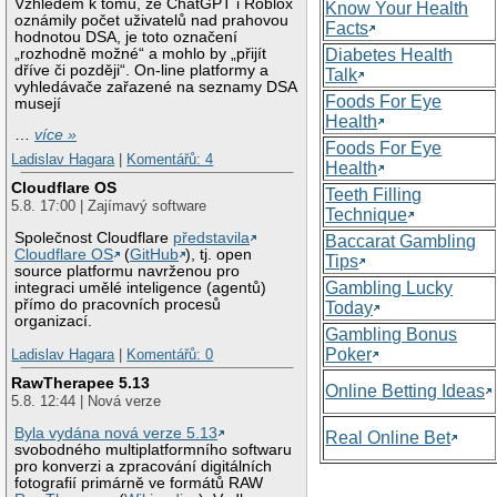
Vzhledem k tomu, že ChatGPT i Roblox
Know Your Health
oznámily počet uživatelů nad prahovou
Facts
hodnotou DSA, je toto označení
„rozhodně možné“ a mohlo by „přijít
Diabetes Health
dříve či později“. On-line platformy a
Talk
vyhledávače zařazené na seznamy DSA
Foods For Eye
musejí
Health
…
více »
Foods For Eye
Ladislav Hagara
|
Komentářů: 4
Health
Cloudflare OS
Teeth Filling
5.8. 17:00 | Zajímavý software
Technique
Společnost Cloudflare
představila
Baccarat Gambling
Cloudflare OS
(
GitHub
), tj. open
Tips
source platformu navrženou pro
Gambling Lucky
integraci umělé inteligence (agentů)
přímo do pracovních procesů
Today
organizací.
Gambling Bonus
Poker
Ladislav Hagara
|
Komentářů: 0
RawTherapee 5.13
Online Betting Ideas
5.8. 12:44 | Nová verze
Byla vydána nová verze 5.13
Real Online Bet
svobodného multiplatformního softwaru
pro konverzi a zpracování digitálních
fotografií primárně ve formátů RAW