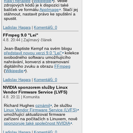
RawTherapee
(
Wikipedie
). Vedle
zdrojových kódů je k dispozici také
balíček ve formátu
AppImage
. Stačí jej
stáhnout, nastavit právo ke spuštění a
spustit.
Ladislav Hagara
|
Komentářů: 0
FFmpeg 9.0 "Lei"
4.8. 20:44 | Zajímavý článek
Jean-Baptiste Kempf na svém blogu
představil novou verzi 9.0 "Lei"
kolekce
svobodného softwaru umožňujícího
nahrávání, konverzi a streamovaní
digitálního zvuku a obrazu
FFmpeg
(
Wikipedie
).
Ladislav Hagara
|
Komentářů: 0
NVIDIA sponzorem služby Linux
Vendor Firmware Service (LVFS)
4.8. 20:11 | Komunita
Richard Hughes
oznámil
, že službu
Linux Vendor Firmware Service (LVFS)
umožňující aktualizovat firmware
zařízení na počítačích s Linuxem, nově
sponzoruje také společnost NVIDIA
.
Ladislav Hagara
|
Komentářů: 0