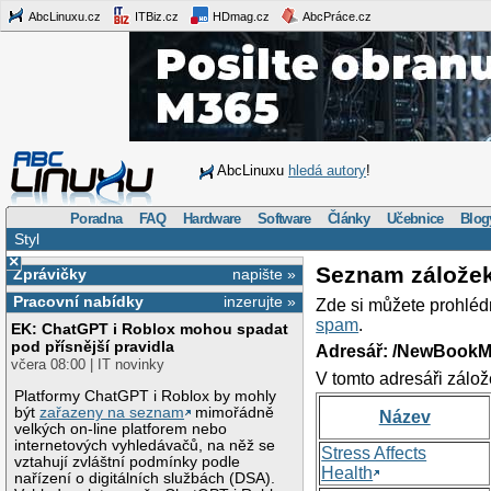
AbcLinuxu.cz
ITBiz.cz
HDmag.cz
AbcPráce.cz
AbcLinuxu
hledá autory
!
Poradna
FAQ
Hardware
Software
Články
Učebnice
Blog
Styl
×
Seznam zálože
Zprávičky
napište »
Pracovní nabídky
inzerujte »
Zde si můžete prohléd
spam
.
EK: ChatGPT i Roblox mohou spadat
pod přísnější pravidla
Adresář: /NewBookM
včera 08:00 | IT novinky
V tomto adresáři zálož
Platformy ChatGPT i Roblox by mohly
být
zařazeny na seznam
mimořádně
Název
velkých on-line platforem nebo
internetových vyhledávačů, na něž se
Stress Affects
vztahují zvláštní podmínky podle
Health
nařízení o digitálních službách (DSA).