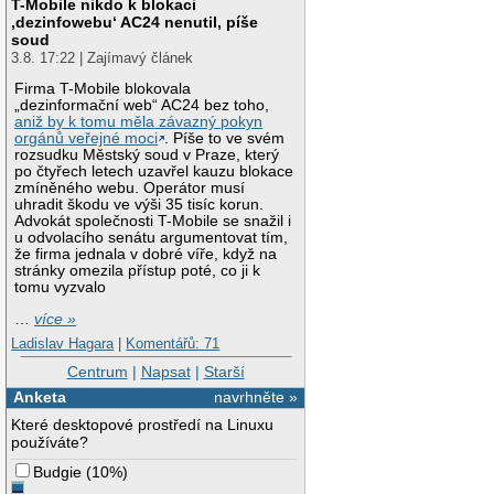
T-Mobile nikdo k blokaci
‚dezinfowebu‘ AC24 nenutil, píše
soud
3.8. 17:22 | Zajímavý článek
Firma T-Mobile blokovala
„dezinformační web“ AC24 bez toho,
aniž by k tomu měla závazný pokyn
orgánů veřejné moci
. Píše to ve svém
rozsudku Městský soud v Praze, který
po čtyřech letech uzavřel kauzu blokace
zmíněného webu. Operátor musí
uhradit škodu ve výši 35 tisíc korun.
Advokát společnosti T-Mobile se snažil i
u odvolacího senátu argumentovat tím,
že firma jednala v dobré víře, když na
stránky omezila přístup poté, co ji k
tomu vyzvalo
…
více »
Ladislav Hagara
|
Komentářů: 71
Centrum
|
Napsat
|
Starší
Anketa
navrhněte »
Které desktopové prostředí na Linuxu
používáte?
Budgie
(
10%
)