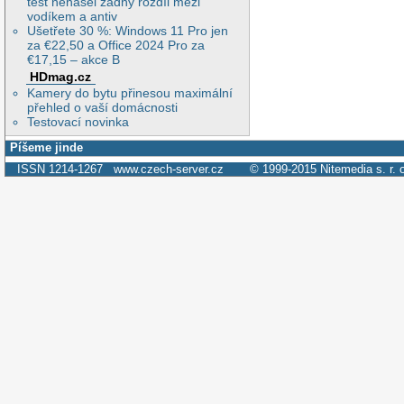
test nenašel žádný rozdíl mezi
vodíkem a antiv
Ušetřete 30 %: Windows 11 Pro jen
za €22,50 a Office 2024 Pro za
€17,15 – akce B
HDmag.cz
Kamery do bytu přinesou maximální
přehled o vaší domácnosti
Testovací novinka
Píšeme jinde
ISSN 1214-1267
www.czech-server.cz
© 1999-2015
Nitemedia s. r. 