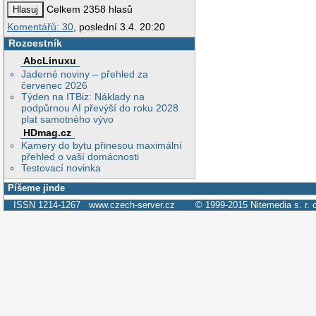
Celkem 2358 hlasů
Komentářů: 30
, poslední 3.4. 20:20
Rozcestník
AbcLinuxu
Jaderné noviny – přehled za
červenec 2026
Týden na ITBiz: Náklady na
podpůrnou AI převýší do roku 2028
plat samotného vývo
HDmag.cz
Kamery do bytu přinesou maximální
přehled o vaší domácnosti
Testovací novinka
Píšeme jinde
ISSN 1214-1267
www.czech-server.cz
© 1999-2015
Nitemedia s. r. 