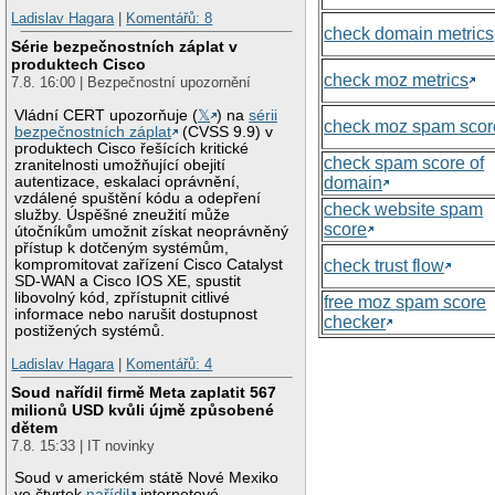
Ladislav Hagara
|
Komentářů: 8
check domain metrics
Série bezpečnostních záplat v
produktech Cisco
check moz metrics
7.8. 16:00 | Bezpečnostní upozornění
Vládní CERT upozorňuje (
𝕏
) na
sérii
check moz spam scor
bezpečnostních záplat
(CVSS 9.9) v
produktech Cisco řešících kritické
check spam score of
zranitelnosti umožňující obejití
domain
autentizace, eskalaci oprávnění,
vzdálené spuštění kódu a odepření
check website spam
služby. Úspěšné zneužití může
score
útočníkům umožnit získat neoprávněný
přístup k dotčeným systémům,
check trust flow
kompromitovat zařízení Cisco Catalyst
SD-WAN a Cisco IOS XE, spustit
libovolný kód, zpřístupnit citlivé
free moz spam score
informace nebo narušit dostupnost
checker
postižených systémů.
Ladislav Hagara
|
Komentářů: 4
Soud nařídil firmě Meta zaplatit 567
milionů USD kvůli újmě způsobené
dětem
7.8. 15:33 | IT novinky
Soud v americkém státě Nové Mexiko
ve čtvrtek
nařídil
internetové