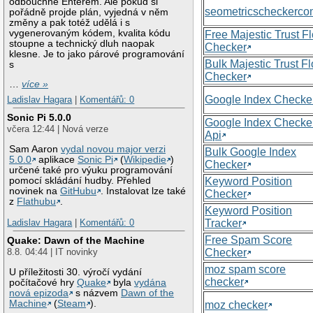
odbouchne Enterem. Ale pokud si
seometricscheckerc
pořádně projde plán, vyjedná v něm
změny a pak totéž udělá i s
vygenerovaným kódem, kvalita kódu
Free Majestic Trust F
stoupne a technický dluh naopak
Checker
klesne. Je to jako párové programování
Bulk Majestic Trust F
s
Checker
…
více »
Google Index Checke
Ladislav Hagara
|
Komentářů: 0
Sonic Pi 5.0.0
Google Index Checke
včera 12:44 | Nová verze
Api
Sam Aaron
vydal novou major verzi
Bulk Google Index
5.0.0
aplikace
Sonic Pi
(
Wikipedie
)
Checker
určené také pro výuku programování
Keyword Position
pomocí skládání hudby. Přehled
novinek na
GitHubu
. Instalovat lze také
Checker
z
Flathubu
.
Keyword Position
Tracker
Ladislav Hagara
|
Komentářů: 0
Free Spam Score
Quake: Dawn of the Machine
Checker
8.8. 04:44 | IT novinky
moz spam score
U příležitosti 30. výročí vydání
checker
počítačové hry
Quake
byla
vydána
nová epizoda
s názvem
Dawn of the
Machine
(
Steam
).
moz checker