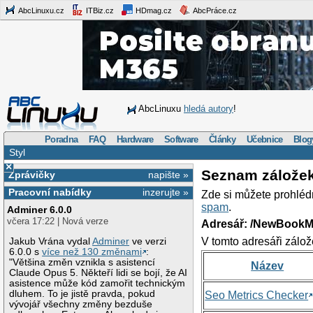
AbcLinuxu.cz
ITBiz.cz
HDmag.cz
AbcPráce.cz
AbcLinuxu
hledá autory
!
Poradna
FAQ
Hardware
Software
Články
Učebnice
Blog
Styl
×
Seznam zálože
Zprávičky
napište »
Pracovní nabídky
inzerujte »
Zde si můžete prohléd
spam
.
Adminer 6.0.0
včera 17:22 | Nová verze
Adresář: /NewBookM
V tomto adresáři zálož
Jakub Vrána vydal
Adminer
ve verzi
6.0.0 s
více než 130 změnami
:
"Většina změn vznikla s asistencí
Název
Claude Opus 5. Někteří lidi se bojí, že AI
asistence může kód zamořit technickým
dluhem. To je jistě pravda, pokud
Seo Metrics Checker
vývojář všechny změny bezduše