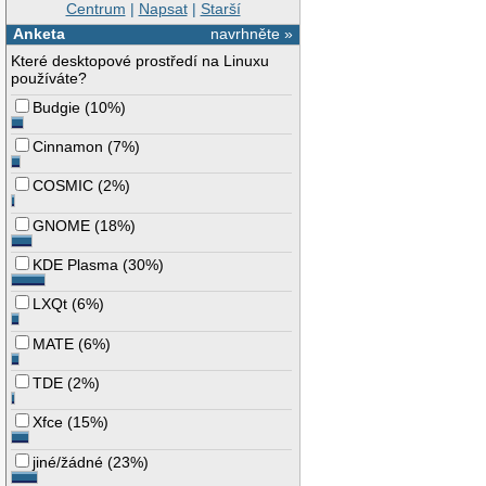
Centrum
|
Napsat
|
Starší
Anketa
navrhněte »
Které desktopové prostředí na Linuxu
používáte?
Budgie
(
10%
)
Cinnamon
(
7%
)
COSMIC
(
2%
)
GNOME
(
18%
)
KDE Plasma
(
30%
)
LXQt
(
6%
)
MATE
(
6%
)
TDE
(
2%
)
Xfce
(
15%
)
jiné/žádné
(
23%
)