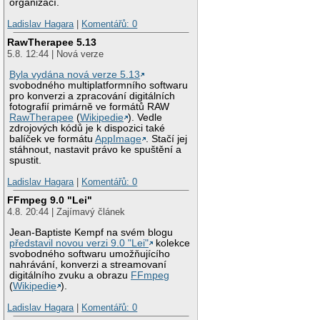
organizací.
Ladislav Hagara
|
Komentářů: 0
RawTherapee 5.13
5.8. 12:44 | Nová verze
Byla vydána nová verze 5.13
svobodného multiplatformního softwaru
pro konverzi a zpracování digitálních
fotografií primárně ve formátů RAW
RawTherapee
(
Wikipedie
). Vedle
zdrojových kódů je k dispozici také
balíček ve formátu
AppImage
. Stačí jej
stáhnout, nastavit právo ke spuštění a
spustit.
Ladislav Hagara
|
Komentářů: 0
FFmpeg 9.0 "Lei"
4.8. 20:44 | Zajímavý článek
Jean-Baptiste Kempf na svém blogu
představil novou verzi 9.0 "Lei"
kolekce
svobodného softwaru umožňujícího
nahrávání, konverzi a streamovaní
digitálního zvuku a obrazu
FFmpeg
(
Wikipedie
).
Ladislav Hagara
|
Komentářů: 0