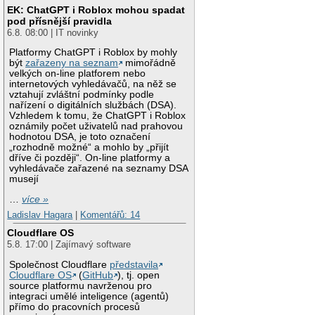
EK: ChatGPT i Roblox mohou spadat
pod přísnější pravidla
6.8. 08:00 | IT novinky
Platformy ChatGPT i Roblox by mohly
být
zařazeny na seznam
mimořádně
velkých on-line platforem nebo
internetových vyhledávačů, na něž se
vztahují zvláštní podmínky podle
nařízení o digitálních službách (DSA).
Vzhledem k tomu, že ChatGPT i Roblox
oznámily počet uživatelů nad prahovou
hodnotou DSA, je toto označení
„rozhodně možné“ a mohlo by „přijít
dříve či později“. On-line platformy a
vyhledávače zařazené na seznamy DSA
musejí
…
více »
Ladislav Hagara
|
Komentářů: 14
Cloudflare OS
5.8. 17:00 | Zajímavý software
Společnost Cloudflare
představila
Cloudflare OS
(
GitHub
), tj. open
source platformu navrženou pro
integraci umělé inteligence (agentů)
přímo do pracovních procesů