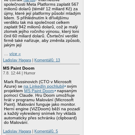
společnosti Meta Platforms zaplatit 567
milionů dolarů (téměř 12 miliard Kč) za
újmy, které její platformy působí mladým
lidem. S přihlédnutím k dřívějšímu
verdiktu tak má společnost celkem
zaplatit 942 milionů dolarů, což je malý
zlomek jejího ročního výnosu, který loni
činil 60 miliard dolarů. Čtvrteční verdikt
firmě také nařizuje, aby změnila způsob,
jakým její
…
více »
Ladislav Hagara
|
Komentářů: 13
MS Paint Doom
7.8. 12:44 | Humor
Mark Russinovich (CTO v Microsoft
Azure) se
na LinkedIn pochlubil
svým
projektem
MS Paint Doom
napsaným
pomocí Claude. Hru Doom umožňuje
hrát v programu Malování (Microsoft
Paint). Malování funguje jako monitor.
Herní engine (ViZDoom) běží na pozadí
a každý vykreslený snímek hry vkládá
automaticky přes schránku (clipboard)
do Malování.
Ladislav Hagara
|
Komentářů: 5