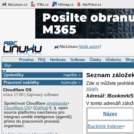
AbcLinuxu.cz
ITBiz.cz
HDmag.cz
AbcPráce.cz
AbcLinuxu
hledá autory
!
Poradna
FAQ
Hardware
Software
Články
Učebnice
Blog
Styl
×
Seznam zálože
Zprávičky
napište »
Pracovní nabídky
inzerujte »
Zde si můžete prohléd
spam
.
Cloudflare OS
včera 17:00 | Zajímavý software
Adresář: /Bookmrk/S
V tomto adresáři zálož
Společnost Cloudflare
představila
Cloudflare OS
(
GitHub
), tj. open
source platformu navrženou pro
Název
integraci umělé inteligence (agentů)
přímo do pracovních procesů
organizací.
Backlink Indexer