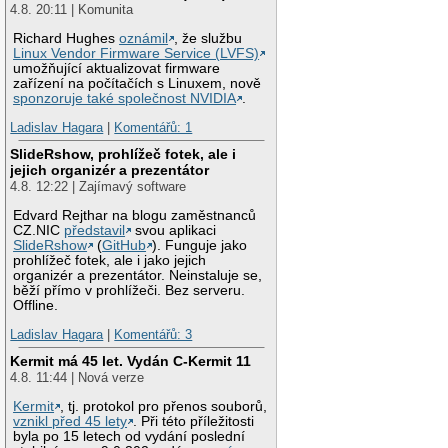
4.8. 20:11 | Komunita
Richard Hughes
oznámil
, že službu
Linux Vendor Firmware Service (LVFS)
umožňující aktualizovat firmware
zařízení na počítačích s Linuxem, nově
sponzoruje také společnost NVIDIA
.
Ladislav Hagara
|
Komentářů: 1
SlideRshow, prohlížeč fotek, ale i
jejich organizér a prezentátor
4.8. 12:22 | Zajímavý software
Edvard Rejthar na blogu zaměstnanců
CZ.NIC
představil
svou aplikaci
SlideRshow
(
GitHub
). Funguje jako
prohlížeč fotek, ale i jako jejich
organizér a prezentátor. Neinstaluje se,
běží přímo v prohlížeči. Bez serveru.
Offline.
Ladislav Hagara
|
Komentářů: 3
Kermit má 45 let. Vydán C-Kermit 11
4.8. 11:44 | Nová verze
Kermit
, tj. protokol pro přenos souborů,
vznikl před 45 lety
. Při této příležitosti
byla po 15 letech od vydání poslední