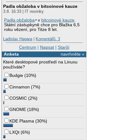
Padla obžaloba v bitcoinové kauze
3.8. 16:33 | IT novinky
Padla obžaloba
v
bitcoinové kauze
.
Státní zástupkyně chce pro Blažka 6,5
roku vězení, pro Titze 8 let.
Ladislav Hagara
|
Komentářů: 3
Centrum
|
Napsat
|
Starší
Anketa
navrhněte »
Které desktopové prostředí na Linuxu
používáte?
Budgie
(
10%
)
Cinnamon
(
7%
)
COSMIC
(
2%
)
GNOME
(
18%
)
KDE Plasma
(
30%
)
LXQt
(
6%
)