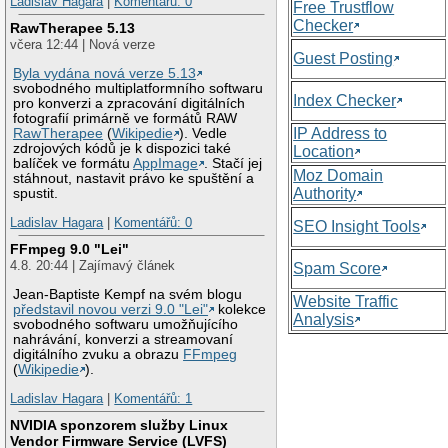
Ladislav Hagara
|
Komentářů: 0
Free Trustflow
Checker
RawTherapee 5.13
včera 12:44 | Nová verze
Guest Posting
Byla vydána nová verze 5.13
svobodného multiplatformního softwaru
Index Checker
pro konverzi a zpracování digitálních
fotografií primárně ve formátů RAW
IP Address to
RawTherapee
(
Wikipedie
). Vedle
zdrojových kódů je k dispozici také
Location
balíček ve formátu
AppImage
. Stačí jej
Moz Domain
stáhnout, nastavit právo ke spuštění a
Authority
spustit.
Ladislav Hagara
|
Komentářů: 0
SEO Insight Tools
FFmpeg 9.0 "Lei"
4.8. 20:44 | Zajímavý článek
Spam Score
Jean-Baptiste Kempf na svém blogu
Website Traffic
představil novou verzi 9.0 "Lei"
kolekce
Analysis
svobodného softwaru umožňujícího
nahrávání, konverzi a streamovaní
digitálního zvuku a obrazu
FFmpeg
(
Wikipedie
).
Ladislav Hagara
|
Komentářů: 1
NVIDIA sponzorem služby Linux
Vendor Firmware Service (LVFS)