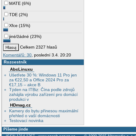
MATE
(
6%
)
TDE
(
2%
)
Xfce
(
15%
)
jiné/žádné
(
23%
)
Celkem 2327 hlasů
Komentářů: 30
, poslední 3.4. 20:20
Rozcestník
AbcLinuxu
Ušetřete 30 %: Windows 11 Pro jen
za €22,50 a Office 2024 Pro za
€17,15 – akce B
Týden na ITBiz: Čína podle zdrojů
zahájila výrobu zařízení pro domácí
produkci v
HDmag.cz
Kamery do bytu přinesou maximální
přehled o vaší domácnosti
Testovací novinka
Píšeme jinde