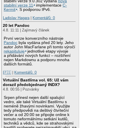
stabilní verze 9.0.302 vydána
nová
stabilní verze 11
implementace
C-
Kermit
. S podporou IPv6.
Ladislav Hagara
|
Komentářů: 0
20 let Pandoc
4.8. 11:11 | Zajímavý článek
První verze konverzního nástroje
Pandoc
byla vydána před 20 lety. Jeho
autor John MacFarlane při tomto výročí
rekapituluje
jednotlivé etapy vývoje
a přidávání nových funkcí – rozšíření
nejen Markdownu a podporu mnoha
dalších formátů.
|🇵🇸
|
Komentářů: 0
Virtuální Bastlírna vol. 65: Už vám
dorazil předobjednaný INDX?
4.8. 00:55 | Pozvánky
Srpen přinesl nejen další spalující
vedro, ale také Virtuální Bastlírnu s
neméně žhavými novinkami. Využijte
tedy předpovědi na deštivý čtvrteční
večer a od 20:00 se připojte online k
tomuto neformálnímu setkání kutilů,
techniků a vědců, kde se strahovskými
bastlíři proberete nejzajímavější věci, na