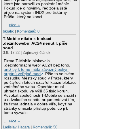
které jste narazili za poslední měsíc.
Pokud jde o novinky, řeč zcela jistě
přijde na systém INDX pro tiskárny
Průša, který na konci
…
více »
bkralik
|
Komentářů: 0
T-Mobile nikdo k blokaci
‚dezinfowebu‘ AC24 nenutil, píše
soud
3.8. 17:22 | Zajímavý článek
Firma T-Mobile blokovala
„dezinformační web“ AC24 bez toho,
aniž by k tomu měla závazný pokyn
orgánů veřejné moci
. Píše to ve svém
rozsudku Městský soud v Praze, který
po čtyřech letech uzavřel kauzu blokace
zmíněného webu. Operátor musí
uhradit škodu ve výši 35 tisíc korun.
Advokát společnosti T-Mobile se snažil i
u odvolacího senátu argumentovat tím,
že firma jednala v dobré víře, když na
stránky omezila přístup poté, co ji k
tomu vyzvalo
…
více »
Ladislav Hagara
|
Komentářů: 50