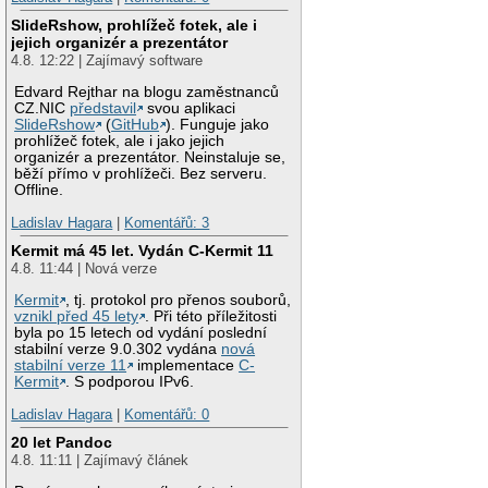
SlideRshow, prohlížeč fotek, ale i
jejich organizér a prezentátor
4.8. 12:22 | Zajímavý software
Edvard Rejthar na blogu zaměstnanců
CZ.NIC
představil
svou aplikaci
SlideRshow
(
GitHub
). Funguje jako
prohlížeč fotek, ale i jako jejich
organizér a prezentátor. Neinstaluje se,
běží přímo v prohlížeči. Bez serveru.
Offline.
Ladislav Hagara
|
Komentářů: 3
Kermit má 45 let. Vydán C-Kermit 11
4.8. 11:44 | Nová verze
Kermit
, tj. protokol pro přenos souborů,
vznikl před 45 lety
. Při této příležitosti
byla po 15 letech od vydání poslední
stabilní verze 9.0.302 vydána
nová
stabilní verze 11
implementace
C-
Kermit
. S podporou IPv6.
Ladislav Hagara
|
Komentářů: 0
20 let Pandoc
4.8. 11:11 | Zajímavý článek