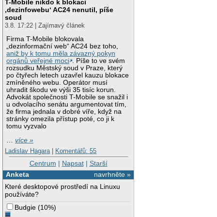
T-Mobile nikdo k blokaci
‚dezinfowebu‘ AC24 nenutil, píše
soud
3.8. 17:22 | Zajímavý článek
Firma T-Mobile blokovala
„dezinformační web“ AC24 bez toho,
aniž by k tomu měla závazný pokyn
orgánů veřejné moci
. Píše to ve svém
rozsudku Městský soud v Praze, který
po čtyřech letech uzavřel kauzu blokace
zmíněného webu. Operátor musí
uhradit škodu ve výši 35 tisíc korun.
Advokát společnosti T-Mobile se snažil i
u odvolacího senátu argumentovat tím,
že firma jednala v dobré víře, když na
stránky omezila přístup poté, co ji k
tomu vyzvalo
…
více »
Ladislav Hagara
|
Komentářů: 55
Centrum
|
Napsat
|
Starší
Anketa
navrhněte »
Které desktopové prostředí na Linuxu
používáte?
Budgie
(
10%
)