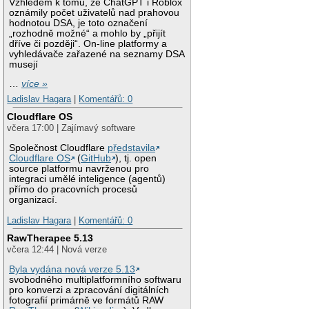
Vzhledem k tomu, že ChatGPT i Roblox
oznámily počet uživatelů nad prahovou
hodnotou DSA, je toto označení
„rozhodně možné“ a mohlo by „přijít
dříve či později“. On-line platformy a
vyhledávače zařazené na seznamy DSA
musejí
…
více »
Ladislav Hagara
|
Komentářů: 0
Cloudflare OS
včera 17:00 | Zajímavý software
Společnost Cloudflare
představila
Cloudflare OS
(
GitHub
), tj. open
source platformu navrženou pro
integraci umělé inteligence (agentů)
přímo do pracovních procesů
organizací.
Ladislav Hagara
|
Komentářů: 0
RawTherapee 5.13
včera 12:44 | Nová verze
Byla vydána nová verze 5.13
svobodného multiplatformního softwaru
pro konverzi a zpracování digitálních
fotografií primárně ve formátů RAW