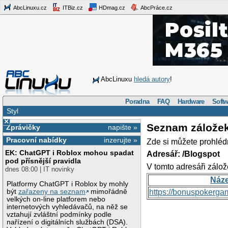
AbcLinuxu.cz
ITBiz.cz
HDmag.cz
AbcPráce.cz
AbcLinuxu
hledá autory
!
Poradna
FAQ
Hardware
Softw
Styl
×
Seznam zálože
Zprávičky
napište »
Pracovní nabídky
inzerujte »
Zde si můžete prohléd
EK: ChatGPT i Roblox mohou spadat
Adresář: /Blogspot
pod přísnější pravidla
V tomto adresáři zálož
dnes 08:00 | IT novinky
Náz
Platformy ChatGPT i Roblox by mohly
být
zařazeny na seznam
mimořádně
https://bonuspokerga
velkých on-line platforem nebo
internetových vyhledávačů, na něž se
vztahují zvláštní podmínky podle
nařízení o digitálních službách (DSA).