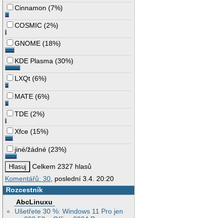
Cinnamon
(
7%
)
COSMIC
(
2%
)
GNOME
(
18%
)
KDE Plasma
(
30%
)
LXQt
(
6%
)
MATE
(
6%
)
TDE
(
2%
)
Xfce
(
15%
)
jiné/žádné
(
23%
)
Celkem 2327 hlasů
Komentářů: 30
, poslední 3.4. 20:20
Rozcestník
AbcLinuxu
Ušetřete 30 %: Windows 11 Pro jen