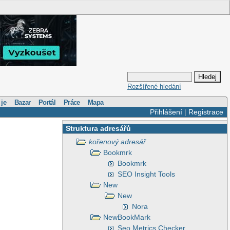
Rozšířené hledání
 je
Bazar
Portál
Práce
Mapa
Přihlášení
|
Registrace
Struktura adresářů
kořenový adresář
Bookmrk
Bookmrk
SEO Insight Tools
New
New
Nora
NewBookMark
Seo Metrics Checker