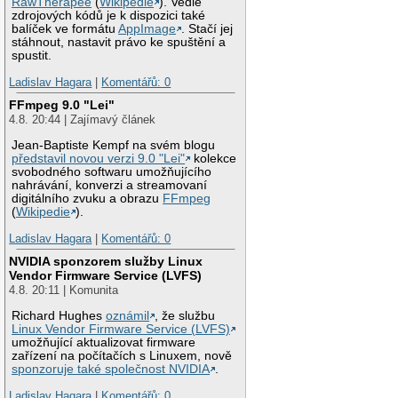
RawTherapee
(
Wikipedie
). Vedle
zdrojových kódů je k dispozici také
balíček ve formátu
AppImage
. Stačí jej
stáhnout, nastavit právo ke spuštění a
spustit.
Ladislav Hagara
|
Komentářů: 0
FFmpeg 9.0 "Lei"
4.8. 20:44 | Zajímavý článek
Jean-Baptiste Kempf na svém blogu
představil novou verzi 9.0 "Lei"
kolekce
svobodného softwaru umožňujícího
nahrávání, konverzi a streamovaní
digitálního zvuku a obrazu
FFmpeg
(
Wikipedie
).
Ladislav Hagara
|
Komentářů: 0
NVIDIA sponzorem služby Linux
Vendor Firmware Service (LVFS)
4.8. 20:11 | Komunita
Richard Hughes
oznámil
, že službu
Linux Vendor Firmware Service (LVFS)
umožňující aktualizovat firmware
zařízení na počítačích s Linuxem, nově
sponzoruje také společnost NVIDIA
.
Ladislav Hagara
|
Komentářů: 0