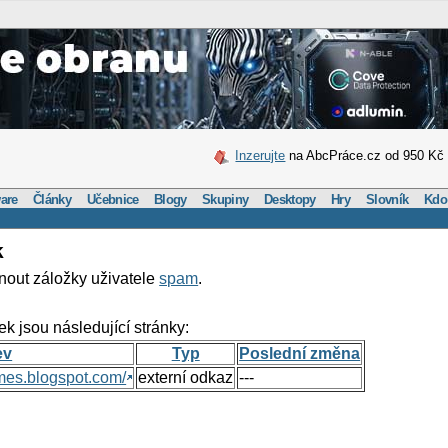
Inzerujte
na AbcPráce.cz od 950 Kč
are
Články
Učebnice
Blogy
Skupiny
Desktopy
Hry
Slovník
Kdo
k
nout záložky uživatele
spam
.
ek jsou následující stránky:
ev
Typ
Poslední změna
mes.blogspot.com/
externí odkaz
---