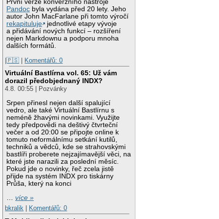
První verze konverzního nástroje
Pandoc
byla vydána před 20 lety. Jeho
autor John MacFarlane při tomto výročí
rekapituluje
jednotlivé etapy vývoje
a přidávání nových funkcí – rozšíření
nejen Markdownu a podporu mnoha
dalších formátů.
|🇵🇸
|
Komentářů: 0
Virtuální Bastlírna vol. 65: Už vám
dorazil předobjednaný INDX?
4.8. 00:55 | Pozvánky
Srpen přinesl nejen další spalující
vedro, ale také Virtuální Bastlírnu s
neméně žhavými novinkami. Využijte
tedy předpovědi na deštivý čtvrteční
večer a od 20:00 se připojte online k
tomuto neformálnímu setkání kutilů,
techniků a vědců, kde se strahovskými
bastlíři proberete nejzajímavější věci, na
které jste narazili za poslední měsíc.
Pokud jde o novinky, řeč zcela jistě
přijde na systém INDX pro tiskárny
Průša, který na konci
…
více »
bkralik
|
Komentářů: 0