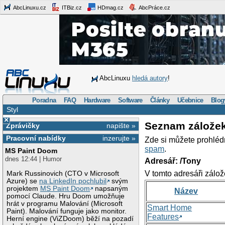
AbcLinuxu.cz
ITBiz.cz
HDmag.cz
AbcPráce.cz
AbcLinuxu
hledá autory
!
Poradna
FAQ
Hardware
Software
Články
Učebnice
Blog
Styl
×
Seznam zálože
Zprávičky
napište »
Pracovní nabídky
inzerujte »
Zde si můžete prohléd
spam
.
MS Paint Doom
dnes 12:44 | Humor
Adresář: /Tony
V tomto adresáři zálož
Mark Russinovich (CTO v Microsoft
Azure) se
na LinkedIn pochlubil
svým
projektem
MS Paint Doom
napsaným
Název
pomocí Claude. Hru Doom umožňuje
hrát v programu Malování (Microsoft
Smart Home
Paint). Malování funguje jako monitor.
Features
Herní engine (ViZDoom) běží na pozadí