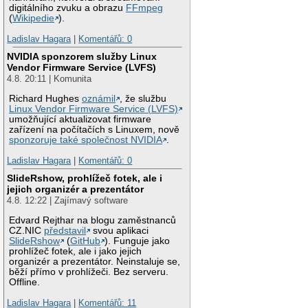
digitálního zvuku a obrazu
FFmpeg
(
Wikipedie
).
Ladislav Hagara
|
Komentářů: 0
NVIDIA sponzorem služby Linux
Vendor Firmware Service (LVFS)
4.8. 20:11 | Komunita
Richard Hughes
oznámil
, že službu
Linux Vendor Firmware Service (LVFS)
umožňující aktualizovat firmware
zařízení na počítačích s Linuxem, nově
sponzoruje také společnost NVIDIA
.
Ladislav Hagara
|
Komentářů: 0
SlideRshow, prohlížeč fotek, ale i
jejich organizér a prezentátor
4.8. 12:22 | Zajímavý software
Edvard Rejthar na blogu zaměstnanců
CZ.NIC
představil
svou aplikaci
SlideRshow
(
GitHub
). Funguje jako
prohlížeč fotek, ale i jako jejich
organizér a prezentátor. Neinstaluje se,
běží přímo v prohlížeči. Bez serveru.
Offline.
Ladislav Hagara
|
Komentářů: 11