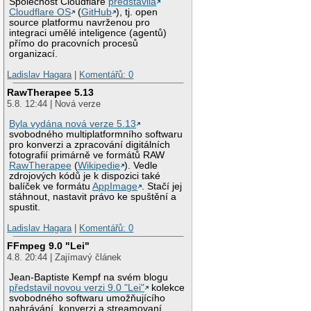
Společnost Cloudflare
představila
Cloudflare OS
(
GitHub
), tj. open
source platformu navrženou pro
integraci umělé inteligence (agentů)
přímo do pracovních procesů
organizací.
Ladislav Hagara
|
Komentářů: 0
RawTherapee 5.13
5.8. 12:44 | Nová verze
Byla vydána nová verze 5.13
svobodného multiplatformního softwaru
pro konverzi a zpracování digitálních
fotografií primárně ve formátů RAW
RawTherapee
(
Wikipedie
). Vedle
zdrojových kódů je k dispozici také
balíček ve formátu
AppImage
. Stačí jej
stáhnout, nastavit právo ke spuštění a
spustit.
Ladislav Hagara
|
Komentářů: 0
FFmpeg 9.0 "Lei"
4.8. 20:44 | Zajímavý článek
Jean-Baptiste Kempf na svém blogu
představil novou verzi 9.0 "Lei"
kolekce
svobodného softwaru umožňujícího
nahrávání, konverzi a streamovaní