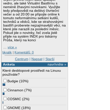
vedro, ale také Virtuální Bastlírnu s
neméně žhavými novinkami. Využijte
tedy předpovědi na deštivý čtvrteční
večer a od 20:00 se připojte online k
tomuto neformálnímu setkání kutilů,
techniků a vědců, kde se strahovskými
bastlíři proberete nejzajímavější věci, na
které jste narazili za poslední měsíc.
Pokud jde o novinky, řeč zcela jistě
přijde na systém INDX pro tiskárny
Průša, který na konci
…
více »
bkralik
|
Komentářů: 0
Centrum
|
Napsat
|
Starší
Anketa
navrhněte »
Které desktopové prostředí na Linuxu
používáte?
Budgie
(
10%
)
Cinnamon
(
7%
)
COSMIC
(
2%
)
GNOME
(
18%
)