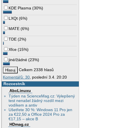
KDE Plasma
(
30%
)
LXQt
(
6%
)
MATE
(
6%
)
TDE
(
2%
)
Xfce
(
15%
)
jiné/žádné
(
23%
)
Celkem 2338 hlasů
Komentářů: 30
, poslední 3.4. 20:20
Rozcestník
AbcLinuxu
Týden na ScienceMag.cz: Vylepšený
test nenašel žádný rozdíl mezi
vodíkem a antiv
Ušetřete 30 %: Windows 11 Pro jen
za €22,50 a Office 2024 Pro za
€17,15 – akce B
HDmag.cz