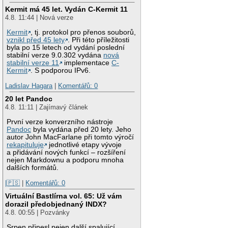
Kermit má 45 let. Vydán C-Kermit 11
4.8. 11:44 | Nová verze
Kermit
, tj. protokol pro přenos souborů,
vznikl před 45 lety
. Při této příležitosti
byla po 15 letech od vydání poslední
stabilní verze 9.0.302 vydána
nová
stabilní verze 11
implementace
C-
Kermit
. S podporou IPv6.
Ladislav Hagara
|
Komentářů: 0
20 let Pandoc
4.8. 11:11 | Zajímavý článek
První verze konverzního nástroje
Pandoc
byla vydána před 20 lety. Jeho
autor John MacFarlane při tomto výročí
rekapituluje
jednotlivé etapy vývoje
a přidávání nových funkcí – rozšíření
nejen Markdownu a podporu mnoha
dalších formátů.
|🇵🇸
|
Komentářů: 0
Virtuální Bastlírna vol. 65: Už vám
dorazil předobjednaný INDX?
4.8. 00:55 | Pozvánky
Srpen přinesl nejen další spalující