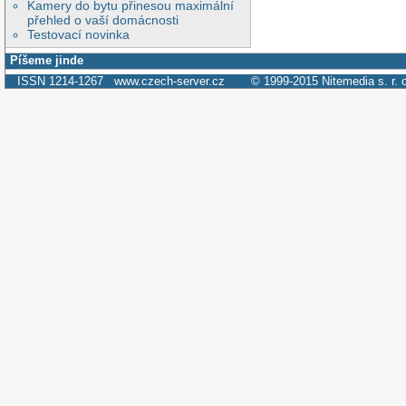
Kamery do bytu přinesou maximální
přehled o vaší domácnosti
Testovací novinka
Píšeme jinde
ISSN 1214-1267
www.czech-server.cz
© 1999-2015
Nitemedia s. r. 