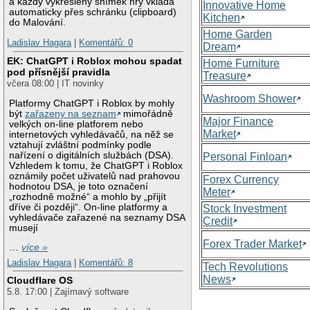
a každý vykreslený snímek hry vkládá
Innovative Home
automaticky přes schránku (clipboard)
Kitchen
do Malování.
Home Garden
Ladislav Hagara
|
Komentářů: 0
Dream
EK: ChatGPT i Roblox mohou spadat
Home Furniture
pod přísnější pravidla
Treasure
včera 08:00 | IT novinky
Washroom Shower
Platformy ChatGPT i Roblox by mohly
být
zařazeny na seznam
mimořádně
Major Finance
velkých on-line platforem nebo
Market
internetových vyhledávačů, na něž se
vztahují zvláštní podmínky podle
nařízení o digitálních službách (DSA).
Personal Finloan
Vzhledem k tomu, že ChatGPT i Roblox
oznámily počet uživatelů nad prahovou
Forex Currency
hodnotou DSA, je toto označení
Meter
„rozhodně možné“ a mohlo by „přijít
dříve či později“. On-line platformy a
Stock Investment
vyhledávače zařazené na seznamy DSA
Credit
musejí
Forex Trader Market
…
více »
Ladislav Hagara
|
Komentářů: 8
Tech Revolutions
News
Cloudflare OS
5.8. 17:00 | Zajímavý software