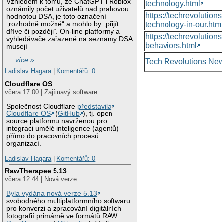
Vzhledem k tomu, že ChatGPT i Roblox
technology.html
oznámily počet uživatelů nad prahovou
https://techrevolutio
hodnotou DSA, je toto označení
„rozhodně možné“ a mohlo by „přijít
technology-in-our.htm
dříve či později“. On-line platformy a
https://techrevolutio
vyhledávače zařazené na seznamy DSA
behaviors.html
musejí
…
více »
Tech Revolutions Ne
Ladislav Hagara
|
Komentářů: 0
Cloudflare OS
včera 17:00 | Zajímavý software
Společnost Cloudflare
představila
Cloudflare OS
(
GitHub
), tj. open
source platformu navrženou pro
integraci umělé inteligence (agentů)
přímo do pracovních procesů
organizací.
Ladislav Hagara
|
Komentářů: 0
RawTherapee 5.13
včera 12:44 | Nová verze
Byla vydána nová verze 5.13
svobodného multiplatformního softwaru
pro konverzi a zpracování digitálních
fotografií primárně ve formátů RAW