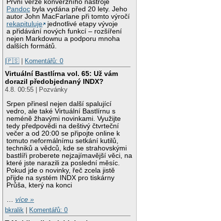
První verze konverzního nástroje
Pandoc
byla vydána před 20 lety. Jeho
autor John MacFarlane při tomto výročí
rekapituluje
jednotlivé etapy vývoje
a přidávání nových funkcí – rozšíření
nejen Markdownu a podporu mnoha
dalších formátů.
|🇵🇸
|
Komentářů: 0
Virtuální Bastlírna vol. 65: Už vám
dorazil předobjednaný INDX?
4.8. 00:55 | Pozvánky
Srpen přinesl nejen další spalující
vedro, ale také Virtuální Bastlírnu s
neméně žhavými novinkami. Využijte
tedy předpovědi na deštivý čtvrteční
večer a od 20:00 se připojte online k
tomuto neformálnímu setkání kutilů,
techniků a vědců, kde se strahovskými
bastlíři proberete nejzajímavější věci, na
které jste narazili za poslední měsíc.
Pokud jde o novinky, řeč zcela jistě
přijde na systém INDX pro tiskárny
Průša, který na konci
…
více »
bkralik
|
Komentářů: 0