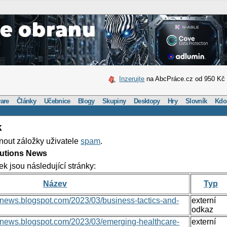
Inzerujte
na AbcPráce.cz od 950 Kč
are
Články
Učebnice
Blogy
Skupiny
Desktopy
Hry
Slovník
Kdo
k
nout záložky uživatele
spam
.
lutions News
ek jsou následující stránky:
Název
Typ
nsnews.blogspot.com/2023/03/business-tactics-and-
externí
odkaz
onsnews.blogspot.com/2023/03/emerging-healthcare-
externí