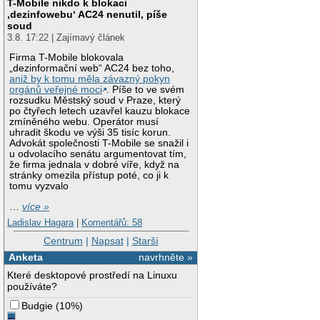
T-Mobile nikdo k blokaci
‚dezinfowebu‘ AC24 nenutil, píše
soud
3.8. 17:22 | Zajímavý článek
Firma T-Mobile blokovala
„dezinformační web“ AC24 bez toho,
aniž by k tomu měla závazný pokyn
orgánů veřejné moci
. Píše to ve svém
rozsudku Městský soud v Praze, který
po čtyřech letech uzavřel kauzu blokace
zmíněného webu. Operátor musí
uhradit škodu ve výši 35 tisíc korun.
Advokát společnosti T-Mobile se snažil i
u odvolacího senátu argumentovat tím,
že firma jednala v dobré víře, když na
stránky omezila přístup poté, co ji k
tomu vyzvalo
…
více »
Ladislav Hagara
|
Komentářů: 58
Centrum
|
Napsat
|
Starší
Anketa
navrhněte »
Které desktopové prostředí na Linuxu
používáte?
Budgie
(
10%
)