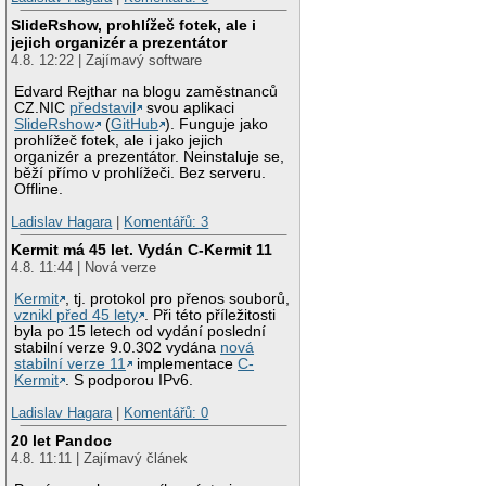
SlideRshow, prohlížeč fotek, ale i
jejich organizér a prezentátor
4.8. 12:22 | Zajímavý software
Edvard Rejthar na blogu zaměstnanců
CZ.NIC
představil
svou aplikaci
SlideRshow
(
GitHub
). Funguje jako
prohlížeč fotek, ale i jako jejich
organizér a prezentátor. Neinstaluje se,
běží přímo v prohlížeči. Bez serveru.
Offline.
Ladislav Hagara
|
Komentářů: 3
Kermit má 45 let. Vydán C-Kermit 11
4.8. 11:44 | Nová verze
Kermit
, tj. protokol pro přenos souborů,
vznikl před 45 lety
. Při této příležitosti
byla po 15 letech od vydání poslední
stabilní verze 9.0.302 vydána
nová
stabilní verze 11
implementace
C-
Kermit
. S podporou IPv6.
Ladislav Hagara
|
Komentářů: 0
20 let Pandoc
4.8. 11:11 | Zajímavý článek