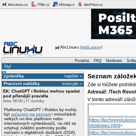
AbcLinuxu.cz
ITBiz.cz
HDmag.cz
AbcPráce.cz
AbcLinuxu
hledá autory
!
Poradna
FAQ
Hardware
Softw
Styl
×
Seznam zálože
Zprávičky
napište »
Pracovní nabídky
inzerujte »
Zde si můžete prohléd
EK: ChatGPT i Roblox mohou spadat
Adresář: /Tech Revo
pod přísnější pravidla
V tomto adresáři zálož
dnes 08:00 | IT novinky
Platformy ChatGPT i Roblox by mohly
být
zařazeny na seznam
mimořádně
velkých on-line platforem nebo
https://techrevolutio
internetových vyhledávačů, na něž se
strategies.html
vztahují zvláštní podmínky podle
nařízení o digitálních službách (DSA).
https://techrevoluti