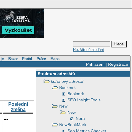
Rozšířené hledání
 je
Bazar
Portál
Práce
Mapa
Přihlášení
|
Registrace
Struktura adresářů
kořenový adresář
Bookmrk
Bookmrk
SEO Insight Tools
Poslední
New
změna
New
Nora
---
NewBookMark
Seo Metrics Checker
---