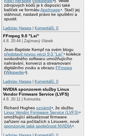
RawTherapee
(
Wikipedie
). Vedle
zdrojových kódů je k dispozici také
balíček ve formátu
AppImage
. Stačí jej
stáhnout, nastavit právo ke spuštění a
spustit.
Ladislav Hagara
|
Komentářů: 0
FFmpeg 9.0 "Lei"
4.8. 20:44 | Zajímavý článek
Jean-Baptiste Kempf na svém blogu
představil novou verzi 9.0 "Lei"
kolekce
svobodného softwaru umožňujícího
nahrávání, konverzi a streamovaní
digitálního zvuku a obrazu
FFmpeg
(
Wikipedie
).
Ladislav Hagara
|
Komentářů: 0
NVIDIA sponzorem služby Linux
Vendor Firmware Service (LVFS)
4.8. 20:11 | Komunita
Richard Hughes
oznámil
, že službu
Linux Vendor Firmware Service (LVFS)
umožňující aktualizovat firmware
zařízení na počítačích s Linuxem, nově
sponzoruje také společnost NVIDIA
.
Ladislav Hagara
|
Komentářů: 0