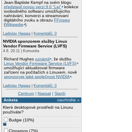
Jean-Baptiste Kempf na svém blogu
představil novou verzi 9.0 "Lei"
kolekce
svobodného softwaru umožňujícího
nahrávání, konverzi a streamovaní
digitálního zvuku a obrazu
FFmpeg
(
Wikipedie
).
Ladislav Hagara
|
Komentářů: 0
NVIDIA sponzorem služby Linux
Vendor Firmware Service (LVFS)
4.8. 20:11 | Komunita
Richard Hughes
oznámil
, že službu
Linux Vendor Firmware Service (LVFS)
umožňující aktualizovat firmware
zařízení na počítačích s Linuxem, nově
sponzoruje také společnost NVIDIA
.
Ladislav Hagara
|
Komentářů: 0
Centrum
|
Napsat
|
Starší
Anketa
navrhněte »
Které desktopové prostředí na Linuxu
používáte?
Budgie
(
10%
)
Cinnamon
(
7%
)