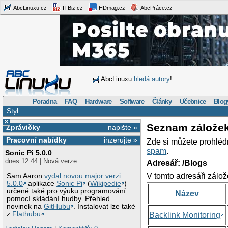
AbcLinuxu.cz
ITBiz.cz
HDmag.cz
AbcPráce.cz
AbcLinuxu
hledá autory
!
Poradna
FAQ
Hardware
Software
Články
Učebnice
Blog
Styl
×
Seznam zálože
Zprávičky
napište »
Pracovní nabídky
inzerujte »
Zde si můžete prohléd
spam
.
Sonic Pi 5.0.0
dnes 12:44 | Nová verze
Adresář: /Blogs
V tomto adresáři zálož
Sam Aaron
vydal novou major verzi
5.0.0
aplikace
Sonic Pi
(
Wikipedie
)
určené také pro výuku programování
Název
pomocí skládání hudby. Přehled
novinek na
GitHubu
. Instalovat lze také
z
Flathubu
.
Backlink Monitoring