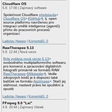
Cloudflare OS
5.8. 17:00 | Zajímavý software
Společnost Cloudflare
představila
Cloudflare OS
(
GitHub
), tj. open
source platformu navrženou pro
integraci umělé inteligence (agentů)
přímo do pracovních procesů
organizací.
Ladislav Hagara
|
Komentářů: 0
RawTherapee 5.13
5.8. 12:44 | Nová verze
Byla vydána nová verze 5.13
svobodného multiplatformního softwaru
pro konverzi a zpracování digitálních
fotografií primárně ve formátů RAW
RawTherapee
(
Wikipedie
). Vedle
zdrojových kódů je k dispozici také
balíček ve formátu
AppImage
. Stačí jej
stáhnout, nastavit právo ke spuštění a
spustit.
Ladislav Hagara
|
Komentářů: 0
FFmpeg 9.0 "Lei"
4.8. 20:44 | Zajímavý článek