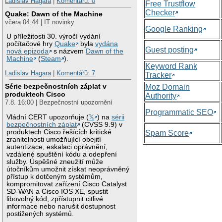
Ladislav Hagara
|
Komentářů: 0
Free Trustflow
Checker
Quake: Dawn of the Machine
včera 04:44 | IT novinky
Google Ranking
U příležitosti 30. výročí vydání
počítačové hry
Quake
byla
vydána
Guest posting
nová epizoda
s názvem
Dawn of the
Machine
(
Steam
).
Keyword Rank
Ladislav Hagara
|
Komentářů: 7
Tracker
Série bezpečnostních záplat v
Moz Domain
produktech Cisco
Authority
7.8. 16:00 | Bezpečnostní upozornění
Programmatic SEO
Vládní CERT upozorňuje (
𝕏
) na
sérii
bezpečnostních záplat
(CVSS 9.9) v
produktech Cisco řešících kritické
Spam Score
zranitelnosti umožňující obejití
autentizace, eskalaci oprávnění,
vzdálené spuštění kódu a odepření
služby. Úspěšné zneužití může
útočníkům umožnit získat neoprávněný
přístup k dotčeným systémům,
kompromitovat zařízení Cisco Catalyst
SD-WAN a Cisco IOS XE, spustit
libovolný kód, zpřístupnit citlivé
informace nebo narušit dostupnost
postižených systémů.