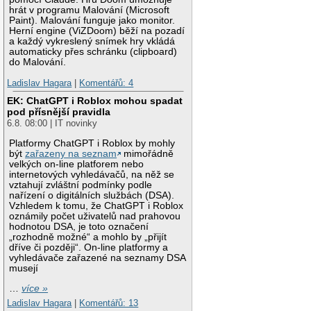
hrát v programu Malování (Microsoft
Paint). Malování funguje jako monitor.
Herní engine (ViZDoom) běží na pozadí
a každý vykreslený snímek hry vkládá
automaticky přes schránku (clipboard)
do Malování.
Ladislav Hagara
|
Komentářů: 4
EK: ChatGPT i Roblox mohou spadat
pod přísnější pravidla
6.8. 08:00 | IT novinky
Platformy ChatGPT i Roblox by mohly
být
zařazeny na seznam
mimořádně
velkých on-line platforem nebo
internetových vyhledávačů, na něž se
vztahují zvláštní podmínky podle
nařízení o digitálních službách (DSA).
Vzhledem k tomu, že ChatGPT i Roblox
oznámily počet uživatelů nad prahovou
hodnotou DSA, je toto označení
„rozhodně možné“ a mohlo by „přijít
dříve či později“. On-line platformy a
vyhledávače zařazené na seznamy DSA
musejí
…
více »
Ladislav Hagara
|
Komentářů: 13