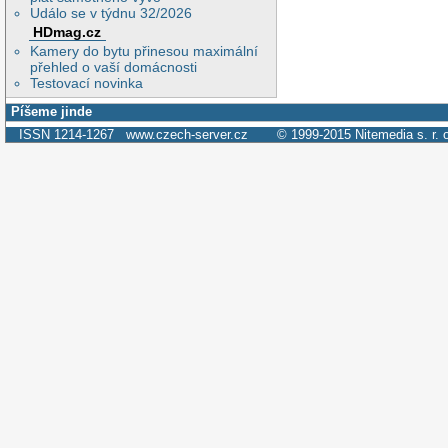
Událo se v týdnu 32/2026
HDmag.cz
Kamery do bytu přinesou maximální
přehled o vaší domácnosti
Testovací novinka
Píšeme jinde
ISSN 1214-1267
www.czech-server.cz
© 1999-2015
Nitemedia s. r. 