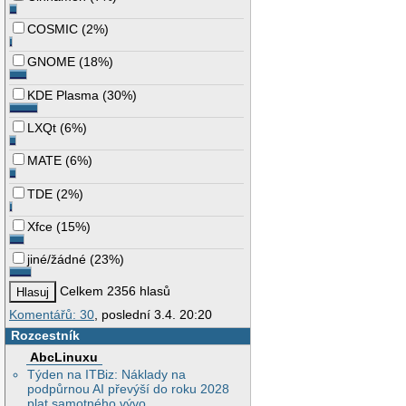
COSMIC
(
2%
)
GNOME
(
18%
)
KDE Plasma
(
30%
)
LXQt
(
6%
)
MATE
(
6%
)
TDE
(
2%
)
Xfce
(
15%
)
jiné/žádné
(
23%
)
Celkem 2356 hlasů
Komentářů: 30
, poslední 3.4. 20:20
Rozcestník
AbcLinuxu
Týden na ITBiz: Náklady na
podpůrnou AI převýší do roku 2028
plat samotného vývo