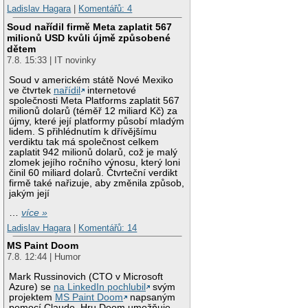
Ladislav Hagara
|
Komentářů: 4
Soud nařídil firmě Meta zaplatit 567
milionů USD kvůli újmě způsobené
dětem
7.8. 15:33 | IT novinky
Soud v americkém státě Nové Mexiko
ve čtvrtek
nařídil
internetové
společnosti Meta Platforms zaplatit 567
milionů dolarů (téměř 12 miliard Kč) za
újmy, které její platformy působí mladým
lidem. S přihlédnutím k dřívějšímu
verdiktu tak má společnost celkem
zaplatit 942 milionů dolarů, což je malý
zlomek jejího ročního výnosu, který loni
činil 60 miliard dolarů. Čtvrteční verdikt
firmě také nařizuje, aby změnila způsob,
jakým její
…
více »
Ladislav Hagara
|
Komentářů: 14
MS Paint Doom
7.8. 12:44 | Humor
Mark Russinovich (CTO v Microsoft
Azure) se
na LinkedIn pochlubil
svým
projektem
MS Paint Doom
napsaným
pomocí Claude. Hru Doom umožňuje