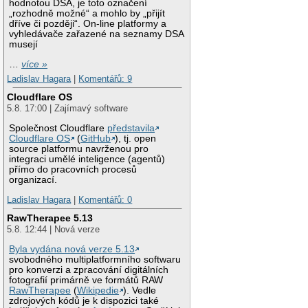
hodnotou DSA, je toto označení
„rozhodně možné“ a mohlo by „přijít
dříve či později“. On-line platformy a
vyhledávače zařazené na seznamy DSA
musejí
…
více »
Ladislav Hagara
|
Komentářů: 9
Cloudflare OS
5.8. 17:00 | Zajímavý software
Společnost Cloudflare
představila
Cloudflare OS
(
GitHub
), tj. open
source platformu navrženou pro
integraci umělé inteligence (agentů)
přímo do pracovních procesů
organizací.
Ladislav Hagara
|
Komentářů: 0
RawTherapee 5.13
5.8. 12:44 | Nová verze
Byla vydána nová verze 5.13
svobodného multiplatformního softwaru
pro konverzi a zpracování digitálních
fotografií primárně ve formátů RAW
RawTherapee
(
Wikipedie
). Vedle
zdrojových kódů je k dispozici také