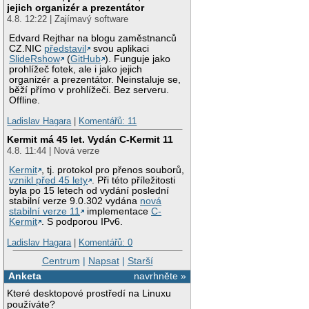
jejich organizér a prezentátor
4.8. 12:22 | Zajímavý software
Edvard Rejthar na blogu zaměstnanců
CZ.NIC
představil
svou aplikaci
SlideRshow
(
GitHub
). Funguje jako
prohlížeč fotek, ale i jako jejich
organizér a prezentátor. Neinstaluje se,
běží přímo v prohlížeči. Bez serveru.
Offline.
Ladislav Hagara
|
Komentářů: 11
Kermit má 45 let. Vydán C-Kermit 11
4.8. 11:44 | Nová verze
Kermit
, tj. protokol pro přenos souborů,
vznikl před 45 lety
. Při této příležitosti
byla po 15 letech od vydání poslední
stabilní verze 9.0.302 vydána
nová
stabilní verze 11
implementace
C-
Kermit
. S podporou IPv6.
Ladislav Hagara
|
Komentářů: 0
Centrum
|
Napsat
|
Starší
Anketa
navrhněte »
Které desktopové prostředí na Linuxu
používáte?