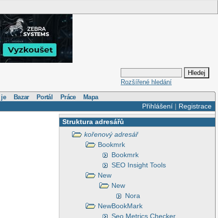
Rozšířené hledání
 je
Bazar
Portál
Práce
Mapa
Přihlášení
|
Registrace
Struktura adresářů
kořenový adresář
Bookmrk
Bookmrk
SEO Insight Tools
New
New
Nora
NewBookMark
Seo Metrics Checker