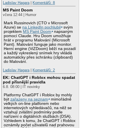
Ladislav Hagara
|
Komentářů: 8
MS Paint Doom
včera 12:44 | Humor
Mark Russinovich (CTO v Microsoft
Azure) se
na LinkedIn pochlubil
svým
projektem
MS Paint Doom
napsaným
pomocí Claude. Hru Doom umožňuje
hrát v programu Malování (Microsoft
Paint). Malování funguje jako monitor.
Herní engine (ViZDoom) běží na pozadí
a každý vykreslený snímek hry vkládá
automaticky přes schránku (clipboard)
do Malování.
Ladislav Hagara
|
Komentářů: 2
EK: ChatGPT i Roblox mohou spadat
pod přísnější pravidla
6.8. 08:00 | IT novinky
Platformy ChatGPT i Roblox by mohly
být
zařazeny na seznam
mimořádně
velkých on-line platforem nebo
internetových vyhledávačů, na něž se
vztahují zvláštní podmínky podle
nařízení o digitálních službách (DSA).
Vzhledem k tomu, že ChatGPT i Roblox
oznámily počet uživatelů nad prahovou