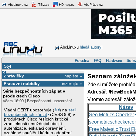
AbcLinuxu.cz
ITBiz.cz
HDmag.cz
AbcPráce.cz
AbcLinuxu
hledá autory
!
Poradna
FAQ
Hardware
Softw
Styl
×
Seznam zálože
Zprávičky
napište »
Pracovní nabídky
inzerujte »
Zde si můžete prohléd
Série bezpečnostních záplat v
Adresář: /NewBookM
produktech Cisco
V tomto adresáři zálož
včera 16:00 | Bezpečnostní upozornění
Název
Vládní CERT upozorňuje (
𝕏
) na
sérii
Seo Metrics Checker
bezpečnostních záplat
(CVSS 9.9) v
produktech Cisco řešících kritické
seometricscheckerc
zranitelnosti umožňující obejití
autentizace, eskalaci oprávnění,
Free Majestic Trust 
vzdálené spuštění kódu a odepření