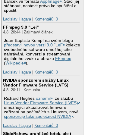
balíček ve formátu
AppImage
. Stačí jej
stáhnout, nastavit právo ke spuštění a
spustit.
Ladislav Hagara
|
Komentářů: 0
FFmpeg 9.0 "Lei"
4.8. 20:44 | Zajímavý článek
Jean-Baptiste Kempf na svém blogu
představil novou verzi 9.0 "Lei"
kolekce
svobodného softwaru umožňujícího
nahrávání, konverzi a streamovaní
digitálního zvuku a obrazu
FFmpeg
(
Wikipedie
).
Ladislav Hagara
|
Komentářů: 0
NVIDIA sponzorem služby Linux
Vendor Firmware Service (LVFS)
4.8. 20:11 | Komunita
Richard Hughes
oznámil
, že službu
Linux Vendor Firmware Service (LVFS)
umožňující aktualizovat firmware
zařízení na počítačích s Linuxem, nově
sponzoruje také společnost NVIDIA
.
Ladislav Hagara
|
Komentářů: 0
SlideRshow, prohlížeč fotek, ale i