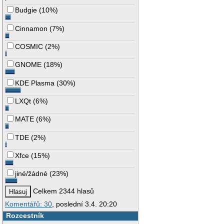
Budgie
(
10%
)
Cinnamon
(
7%
)
COSMIC
(
2%
)
GNOME
(
18%
)
KDE Plasma
(
30%
)
LXQt
(
6%
)
MATE
(
6%
)
TDE
(
2%
)
Xfce
(
15%
)
jiné/žádné
(
23%
)
Celkem 2344 hlasů
Komentářů: 30
, poslední 3.4. 20:20
Rozcestník