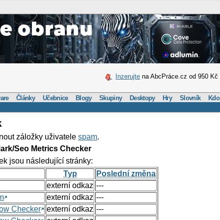
Inzerujte
na AbcPráce.cz od 950 Kč
are
Články
Učebnice
Blogy
Skupiny
Desktopy
Hry
Slovník
Kdo
k
nout záložky uživatele
spam
.
ark/Seo Metrics Checker
ek jsou následující stránky:
Typ
Poslední změna
externí odkaz
---
om
externí odkaz
---
Flow Checker
externí odkaz
---