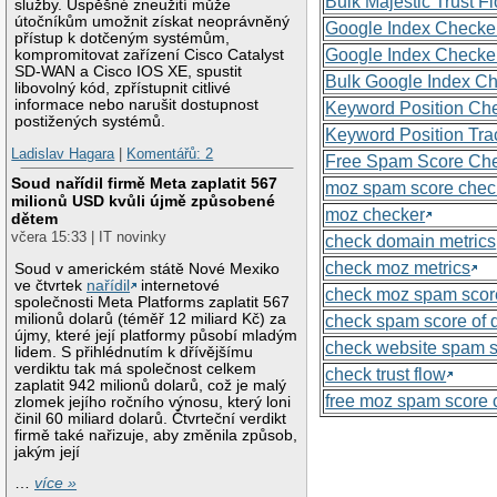
Bulk Majestic Trust 
služby. Úspěšné zneužití může
útočníkům umožnit získat neoprávněný
Google Index Checke
přístup k dotčeným systémům,
Google Index Checke
kompromitovat zařízení Cisco Catalyst
SD-WAN a Cisco IOS XE, spustit
Bulk Google Index C
libovolný kód, zpřístupnit citlivé
informace nebo narušit dostupnost
Keyword Position Ch
postižených systémů.
Keyword Position Tra
Ladislav Hagara
|
Komentářů: 2
Free Spam Score Ch
Soud nařídil firmě Meta zaplatit 567
moz spam score chec
milionů USD kvůli újmě způsobené
moz checker
dětem
včera 15:33 | IT novinky
check domain metrics
check moz metrics
Soud v americkém státě Nové Mexiko
ve čtvrtek
nařídil
internetové
check moz spam scor
společnosti Meta Platforms zaplatit 567
milionů dolarů (téměř 12 miliard Kč) za
check spam score of
újmy, které její platformy působí mladým
check website spam 
lidem. S přihlédnutím k dřívějšímu
verdiktu tak má společnost celkem
check trust flow
zaplatit 942 milionů dolarů, což je malý
free moz spam score 
zlomek jejího ročního výnosu, který loni
činil 60 miliard dolarů. Čtvrteční verdikt
firmě také nařizuje, aby změnila způsob,
jakým její
…
více »