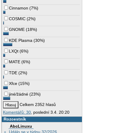
Cinnamon
(
7%
)
COSMIC
(
2%
)
GNOME
(
18%
)
KDE Plasma
(
30%
)
LXQt
(
6%
)
MATE
(
6%
)
TDE
(
2%
)
Xfce
(
15%
)
jiné/žádné
(
23%
)
Celkem 2352 hlasů
Komentářů: 30
, poslední 3.4. 20:20
Rozcestník
AbcLinuxu
Událo se v týdnu 32/2026