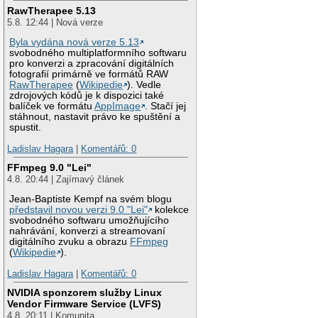
RawTherapee 5.13
5.8. 12:44 | Nová verze
Byla vydána nová verze 5.13
svobodného multiplatformního softwaru
pro konverzi a zpracování digitálních
fotografií primárně ve formátů RAW
RawTherapee
(
Wikipedie
). Vedle
zdrojových kódů je k dispozici také
balíček ve formátu
AppImage
. Stačí jej
stáhnout, nastavit právo ke spuštění a
spustit.
Ladislav Hagara
|
Komentářů: 0
FFmpeg 9.0 "Lei"
4.8. 20:44 | Zajímavý článek
Jean-Baptiste Kempf na svém blogu
představil novou verzi 9.0 "Lei"
kolekce
svobodného softwaru umožňujícího
nahrávání, konverzi a streamovaní
digitálního zvuku a obrazu
FFmpeg
(
Wikipedie
).
Ladislav Hagara
|
Komentářů: 0
NVIDIA sponzorem služby Linux
Vendor Firmware Service (LVFS)
4.8. 20:11 | Komunita