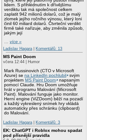
újmy, které její platformy působí mladým
lidem. S přihlédnutím k dřívějšímu
verdiktu tak má společnost celkem
zaplatit 942 milionů dolarů, což je malý
zlomek jejího ročního výnosu, který loni
činil 60 miliard dolarů. Čtvrteční verdikt
firmě také nařizuje, aby změnila způsob,
jakým její
…
více »
Ladislav Hagara
|
Komentářů: 13
MS Paint Doom
včera 12:44 | Humor
Mark Russinovich (CTO v Microsoft
Azure) se
na LinkedIn pochlubil
svým
projektem
MS Paint Doom
napsaným
pomocí Claude. Hru Doom umožňuje
hrát v programu Malování (Microsoft
Paint). Malování funguje jako monitor.
Herní engine (ViZDoom) běží na pozadí
a každý vykreslený snímek hry vkládá
automaticky přes schránku (clipboard)
do Malování.
Ladislav Hagara
|
Komentářů: 3
EK: ChatGPT i Roblox mohou spadat
pod přísnější pravidla