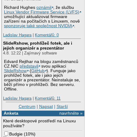
Richard Hughes
oznámil
, že službu
Linux Vendor Firmware Service (LVFS)
umožňující aktualizovat firmware
zařízení na počítačích s Linuxem, nově
sponzoruje také společnost NVIDIA
.
Ladislav Hagara
|
Komentářů: 0
SlideRshow, prohlížeč fotek, ale i
jejich organizér a prezentátor
4.8. 12:22 | Zajímavý software
Edvard Rejthar na blogu zaměstnanců
CZ.NIC
představil
svou aplikaci
SlideRshow
(
GitHub
). Funguje jako
prohlížeč fotek, ale i jako jejich
organizér a prezentátor. Neinstaluje se,
běží přímo v prohlížeči. Bez serveru.
Offline.
Ladislav Hagara
|
Komentářů: 11
Centrum
|
Napsat
|
Starší
Anketa
navrhněte »
Které desktopové prostředí na Linuxu
používáte?
Budgie
(
10%
)