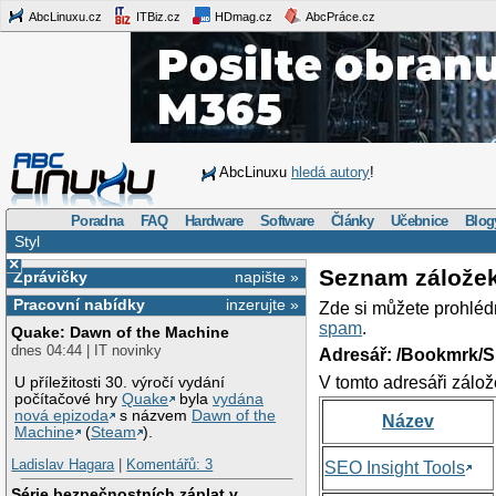
AbcLinuxu.cz
ITBiz.cz
HDmag.cz
AbcPráce.cz
AbcLinuxu
hledá autory
!
Poradna
FAQ
Hardware
Software
Články
Učebnice
Blog
Styl
×
Seznam zálože
Zprávičky
napište »
Pracovní nabídky
inzerujte »
Zde si můžete prohléd
spam
.
Quake: Dawn of the Machine
dnes 04:44 | IT novinky
Adresář: /Bookmrk/S
V tomto adresáři zálož
U příležitosti 30. výročí vydání
počítačové hry
Quake
byla
vydána
nová epizoda
s názvem
Dawn of the
Název
Machine
(
Steam
).
Ladislav Hagara
|
Komentářů: 3
SEO Insight Tools
Série bezpečnostních záplat v