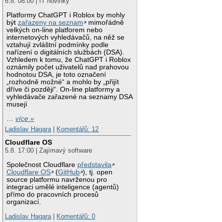
6.8. 08:00 | IT novinky
Platformy ChatGPT i Roblox by mohly
být
zařazeny na seznam
mimořádně
velkých on-line platforem nebo
internetových vyhledávačů, na něž se
vztahují zvláštní podmínky podle
nařízení o digitálních službách (DSA).
Vzhledem k tomu, že ChatGPT i Roblox
oznámily počet uživatelů nad prahovou
hodnotou DSA, je toto označení
„rozhodně možné“ a mohlo by „přijít
dříve či později“. On-line platformy a
vyhledávače zařazené na seznamy DSA
musejí
…
více »
Ladislav Hagara
|
Komentářů: 12
Cloudflare OS
5.8. 17:00 | Zajímavý software
Společnost Cloudflare
představila
Cloudflare OS
(
GitHub
), tj. open
source platformu navrženou pro
integraci umělé inteligence (agentů)
přímo do pracovních procesů
organizací.
Ladislav Hagara
|
Komentářů: 0