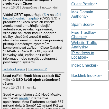
produktech Cisco
Guest Posting
včera 16:00 | Bezpečnostní upozornění
Moz Domain
Vládní CERT upozorňuje (
𝕏
) na
sérii
Authority
bezpečnostních záplat
(CVSS 9.9) v
produktech Cisco řešících kritické
Spam Score
zranitelnosti umožňující obejití
autentizace, eskalaci oprávnění,
Free Trustflow
vzdálené spuštění kódu a odepření
služby. Úspěšné zneužití může
Checker
útočníkům umožnit získat neoprávněný
Website Traffic
přístup k dotčeným systémům,
Analysis
kompromitovat zařízení Cisco Catalyst
SD-WAN a Cisco IOS XE, spustit
IP Address to
libovolný kód, zpřístupnit citlivé
Location
informace nebo narušit dostupnost
postižených systémů.
Index Checker
Ladislav Hagara
|
Komentářů: 2
Backlink Indexer
Soud nařídil firmě Meta zaplatit 567
milionů USD kvůli újmě způsobené
dětem
včera 15:33 | IT novinky
Soud v americkém státě Nové Mexiko
ve čtvrtek
nařídil
internetové
společnosti Meta Platforms zaplatit 567
milionů dolarů (téměř 12 miliard Kč) za