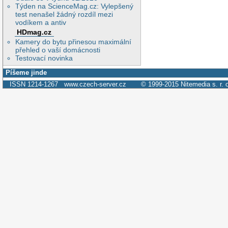
Týden na ScienceMag.cz: Vylepšený
test nenašel žádný rozdíl mezi
vodíkem a antiv
HDmag.cz
Kamery do bytu přinesou maximální
přehled o vaší domácnosti
Testovací novinka
Píšeme jinde
ISSN 1214-1267
www.czech-server.cz
© 1999-2015
Nitemedia s. r. 