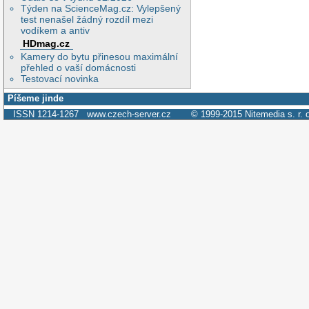
Týden na ScienceMag.cz: Vylepšený
test nenašel žádný rozdíl mezi
vodíkem a antiv
HDmag.cz
Kamery do bytu přinesou maximální
přehled o vaší domácnosti
Testovací novinka
Píšeme jinde
ISSN 1214-1267
www.czech-server.cz
© 1999-2015
Nitemedia s. r. 