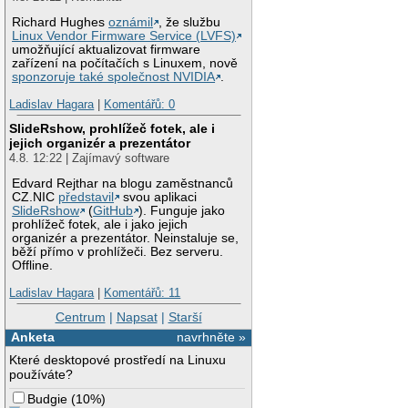
Richard Hughes
oznámil
, že službu
Linux Vendor Firmware Service (LVFS)
umožňující aktualizovat firmware
zařízení na počítačích s Linuxem, nově
sponzoruje také společnost NVIDIA
.
Ladislav Hagara
|
Komentářů: 0
SlideRshow, prohlížeč fotek, ale i
jejich organizér a prezentátor
4.8. 12:22 | Zajímavý software
Edvard Rejthar na blogu zaměstnanců
CZ.NIC
představil
svou aplikaci
SlideRshow
(
GitHub
). Funguje jako
prohlížeč fotek, ale i jako jejich
organizér a prezentátor. Neinstaluje se,
běží přímo v prohlížeči. Bez serveru.
Offline.
Ladislav Hagara
|
Komentářů: 11
Centrum
|
Napsat
|
Starší
Anketa
navrhněte »
Které desktopové prostředí na Linuxu
používáte?
Budgie
(
10%
)