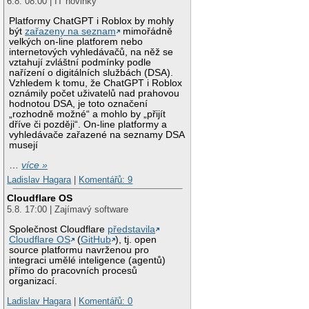
6.8. 08:00 | IT novinky
Platformy ChatGPT i Roblox by mohly
být
zařazeny na seznam
mimořádně
velkých on-line platforem nebo
internetových vyhledávačů, na něž se
vztahují zvláštní podmínky podle
nařízení o digitálních službách (DSA).
Vzhledem k tomu, že ChatGPT i Roblox
oznámily počet uživatelů nad prahovou
hodnotou DSA, je toto označení
„rozhodně možné“ a mohlo by „přijít
dříve či později“. On-line platformy a
vyhledávače zařazené na seznamy DSA
musejí
…
více »
Ladislav Hagara
|
Komentářů: 9
Cloudflare OS
5.8. 17:00 | Zajímavý software
Společnost Cloudflare
představila
Cloudflare OS
(
GitHub
), tj. open
source platformu navrženou pro
integraci umělé inteligence (agentů)
přímo do pracovních procesů
organizací.
Ladislav Hagara
|
Komentářů: 0