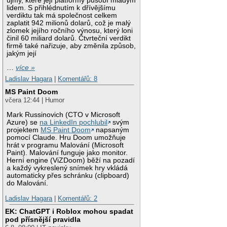
újmy, které její platformy působí mladým
lidem. S přihlédnutím k dřívějšímu
verdiktu tak má společnost celkem
zaplatit 942 milionů dolarů, což je malý
zlomek jejího ročního výnosu, který loni
činil 60 miliard dolarů. Čtvrteční verdikt
firmě také nařizuje, aby změnila způsob,
jakým její
…
více »
Ladislav Hagara
|
Komentářů: 8
MS Paint Doom
včera 12:44 | Humor
Mark Russinovich (CTO v Microsoft
Azure) se
na LinkedIn pochlubil
svým
projektem
MS Paint Doom
napsaným
pomocí Claude. Hru Doom umožňuje
hrát v programu Malování (Microsoft
Paint). Malování funguje jako monitor.
Herní engine (ViZDoom) běží na pozadí
a každý vykreslený snímek hry vkládá
automaticky přes schránku (clipboard)
do Malování.
Ladislav Hagara
|
Komentářů: 2
EK: ChatGPT i Roblox mohou spadat
pod přísnější pravidla