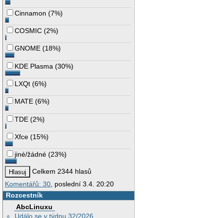
Cinnamon
(
7%
)
COSMIC
(
2%
)
GNOME
(
18%
)
KDE Plasma
(
30%
)
LXQt
(
6%
)
MATE
(
6%
)
TDE
(
2%
)
Xfce
(
15%
)
jiné/žádné
(
23%
)
Celkem 2344 hlasů
Komentářů: 30
, poslední 3.4. 20:20
Rozcestník
AbcLinuxu
Událo se v týdnu 32/2026