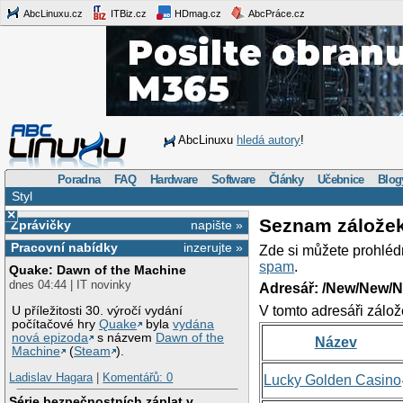
AbcLinuxu.cz
ITBiz.cz
HDmag.cz
AbcPráce.cz
AbcLinuxu
hledá autory
!
Poradna
FAQ
Hardware
Software
Články
Učebnice
Blog
Styl
×
Seznam zálože
Zprávičky
napište »
Pracovní nabídky
inzerujte »
Zde si můžete prohléd
spam
.
Quake: Dawn of the Machine
dnes 04:44 | IT novinky
Adresář: /New/New/N
V tomto adresáři zálož
U příležitosti 30. výročí vydání
počítačové hry
Quake
byla
vydána
nová epizoda
s názvem
Dawn of the
Název
Machine
(
Steam
).
Ladislav Hagara
|
Komentářů: 0
Lucky Golden Casino
Série bezpečnostních záplat v