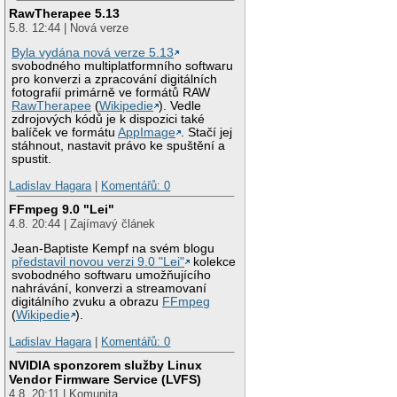
RawTherapee 5.13
5.8. 12:44 | Nová verze
Byla vydána nová verze 5.13
svobodného multiplatformního softwaru
pro konverzi a zpracování digitálních
fotografií primárně ve formátů RAW
RawTherapee
(
Wikipedie
). Vedle
zdrojových kódů je k dispozici také
balíček ve formátu
AppImage
. Stačí jej
stáhnout, nastavit právo ke spuštění a
spustit.
Ladislav Hagara
|
Komentářů: 0
FFmpeg 9.0 "Lei"
4.8. 20:44 | Zajímavý článek
Jean-Baptiste Kempf na svém blogu
představil novou verzi 9.0 "Lei"
kolekce
svobodného softwaru umožňujícího
nahrávání, konverzi a streamovaní
digitálního zvuku a obrazu
FFmpeg
(
Wikipedie
).
Ladislav Hagara
|
Komentářů: 0
NVIDIA sponzorem služby Linux
Vendor Firmware Service (LVFS)
4.8. 20:11 | Komunita