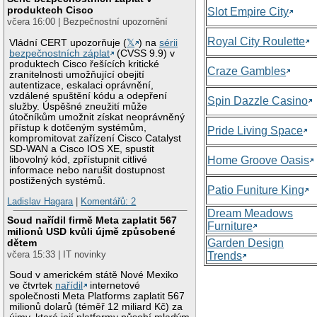
produktech Cisco
Slot Empire City
včera 16:00 | Bezpečnostní upozornění
Royal City Roulette
Vládní CERT upozorňuje (
𝕏
) na
sérii
bezpečnostních záplat
(CVSS 9.9) v
produktech Cisco řešících kritické
Craze Gambles
zranitelnosti umožňující obejití
autentizace, eskalaci oprávnění,
vzdálené spuštění kódu a odepření
Spin Dazzle Casino
služby. Úspěšné zneužití může
útočníkům umožnit získat neoprávněný
přístup k dotčeným systémům,
Pride Living Space
kompromitovat zařízení Cisco Catalyst
SD-WAN a Cisco IOS XE, spustit
libovolný kód, zpřístupnit citlivé
Home Groove Oasis
informace nebo narušit dostupnost
postižených systémů.
Patio Funiture King
Ladislav Hagara
|
Komentářů: 2
Dream Meadows
Soud nařídil firmě Meta zaplatit 567
Furniture
milionů USD kvůli újmě způsobené
Garden Design
dětem
včera 15:33 | IT novinky
Trends
Soud v americkém státě Nové Mexiko
ve čtvrtek
nařídil
internetové
společnosti Meta Platforms zaplatit 567
milionů dolarů (téměř 12 miliard Kč) za