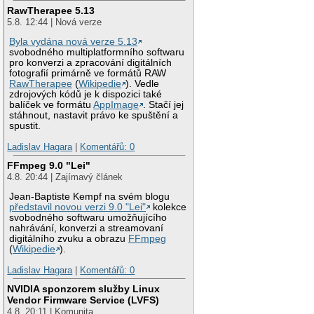
RawTherapee 5.13
5.8. 12:44 | Nová verze
Byla vydána nová verze 5.13
svobodného multiplatformního softwaru
pro konverzi a zpracování digitálních
fotografií primárně ve formátů RAW
RawTherapee
(
Wikipedie
). Vedle
zdrojových kódů je k dispozici také
balíček ve formátu
AppImage
. Stačí jej
stáhnout, nastavit právo ke spuštění a
spustit.
Ladislav Hagara
|
Komentářů: 0
FFmpeg 9.0 "Lei"
4.8. 20:44 | Zajímavý článek
Jean-Baptiste Kempf na svém blogu
představil novou verzi 9.0 "Lei"
kolekce
svobodného softwaru umožňujícího
nahrávání, konverzi a streamovaní
digitálního zvuku a obrazu
FFmpeg
(
Wikipedie
).
Ladislav Hagara
|
Komentářů: 0
NVIDIA sponzorem služby Linux
Vendor Firmware Service (LVFS)
4.8. 20:11 | Komunita