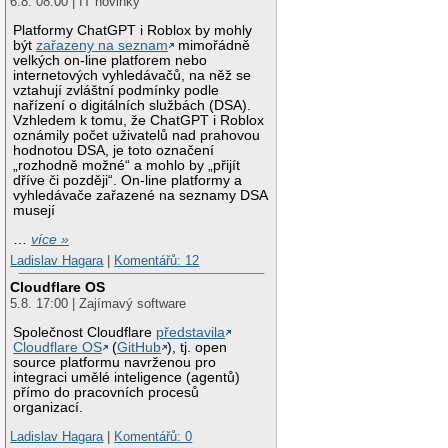
6.8. 08:00 | IT novinky
Platformy ChatGPT i Roblox by mohly
být
zařazeny na seznam
mimořádně
velkých on-line platforem nebo
internetových vyhledávačů, na něž se
vztahují zvláštní podmínky podle
nařízení o digitálních službách (DSA).
Vzhledem k tomu, že ChatGPT i Roblox
oznámily počet uživatelů nad prahovou
hodnotou DSA, je toto označení
„rozhodně možné“ a mohlo by „přijít
dříve či později“. On-line platformy a
vyhledávače zařazené na seznamy DSA
musejí
…
více »
Ladislav Hagara
|
Komentářů: 12
Cloudflare OS
5.8. 17:00 | Zajímavý software
Společnost Cloudflare
představila
Cloudflare OS
(
GitHub
), tj. open
source platformu navrženou pro
integraci umělé inteligence (agentů)
přímo do pracovních procesů
organizací.
Ladislav Hagara
|
Komentářů: 0