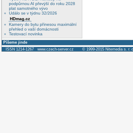
podpůrnou AI převýší do roku 2028
plat samotného vývo
Událo se v týdnu 32/2026
HDmag.cz
Kamery do bytu přinesou maximální
přehled o vaší domácnosti
Testovací novinka
Píšeme jinde
ISSN 1214-1267
www.czech-server.cz
© 1999-2015
Nitemedia s. r. 