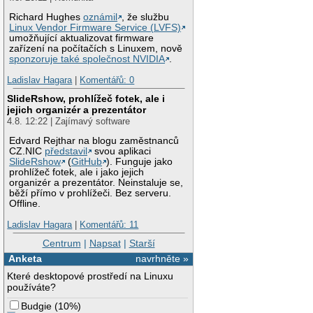
Richard Hughes
oznámil
, že službu
Linux Vendor Firmware Service (LVFS)
umožňující aktualizovat firmware
zařízení na počítačích s Linuxem, nově
sponzoruje také společnost NVIDIA
.
Ladislav Hagara
|
Komentářů: 0
SlideRshow, prohlížeč fotek, ale i
jejich organizér a prezentátor
4.8. 12:22 | Zajímavý software
Edvard Rejthar na blogu zaměstnanců
CZ.NIC
představil
svou aplikaci
SlideRshow
(
GitHub
). Funguje jako
prohlížeč fotek, ale i jako jejich
organizér a prezentátor. Neinstaluje se,
běží přímo v prohlížeči. Bez serveru.
Offline.
Ladislav Hagara
|
Komentářů: 11
Centrum
|
Napsat
|
Starší
Anketa
navrhněte »
Které desktopové prostředí na Linuxu
používáte?
Budgie
(
10%
)