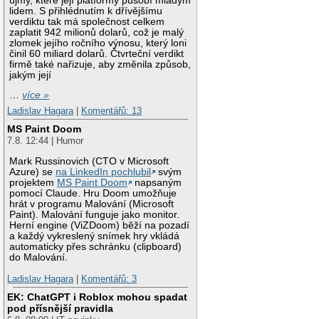
újmy, které její platformy působí mladým
lidem. S přihlédnutím k dřívějšímu
verdiktu tak má společnost celkem
zaplatit 942 milionů dolarů, což je malý
zlomek jejího ročního výnosu, který loni
činil 60 miliard dolarů. Čtvrteční verdikt
firmě také nařizuje, aby změnila způsob,
jakým její
…
více »
Ladislav Hagara
|
Komentářů: 13
MS Paint Doom
7.8. 12:44 | Humor
Mark Russinovich (CTO v Microsoft
Azure) se
na LinkedIn pochlubil
svým
projektem
MS Paint Doom
napsaným
pomocí Claude. Hru Doom umožňuje
hrát v programu Malování (Microsoft
Paint). Malování funguje jako monitor.
Herní engine (ViZDoom) běží na pozadí
a každý vykreslený snímek hry vkládá
automaticky přes schránku (clipboard)
do Malování.
Ladislav Hagara
|
Komentářů: 3
EK: ChatGPT i Roblox mohou spadat
pod přísnější pravidla