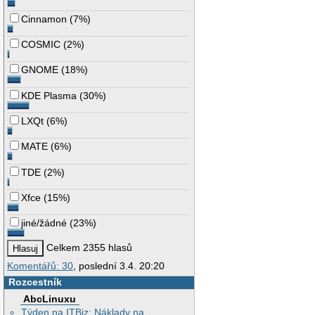
Cinnamon
(
7%
)
COSMIC
(
2%
)
GNOME
(
18%
)
KDE Plasma
(
30%
)
LXQt
(
6%
)
MATE
(
6%
)
TDE
(
2%
)
Xfce
(
15%
)
jiné/žádné
(
23%
)
Celkem 2355 hlasů
Komentářů: 30
, poslední 3.4. 20:20
Rozcestník
AbcLinuxu
Týden na ITBiz: Náklady na