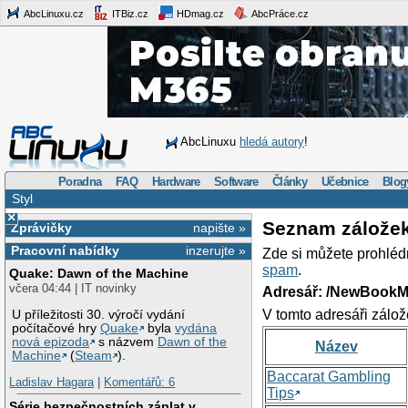
AbcLinuxu.cz
ITBiz.cz
HDmag.cz
AbcPráce.cz
AbcLinuxu
hledá autory
!
Poradna
FAQ
Hardware
Software
Články
Učebnice
Blog
Styl
×
Seznam zálože
Zprávičky
napište »
Pracovní nabídky
inzerujte »
Zde si můžete prohléd
spam
.
Quake: Dawn of the Machine
včera 04:44 | IT novinky
Adresář: /NewBookM
V tomto adresáři zálož
U příležitosti 30. výročí vydání
počítačové hry
Quake
byla
vydána
nová epizoda
s názvem
Dawn of the
Název
Machine
(
Steam
).
Baccarat Gambling
Ladislav Hagara
|
Komentářů: 6
Tips
Série bezpečnostních záplat v