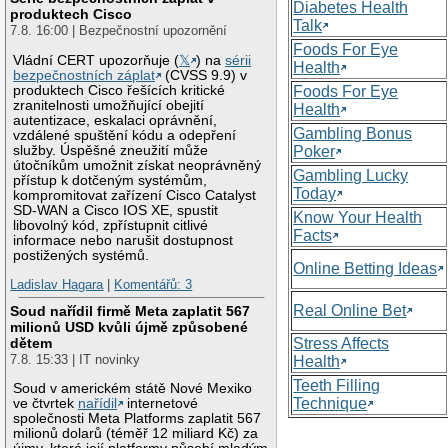
Diabetes Health
produktech Cisco
Talk
7.8. 16:00 | Bezpečnostní upozornění
Foods For Eye
Vládní CERT upozorňuje (
𝕏
) na
sérii
Health
bezpečnostních záplat
(CVSS 9.9) v
produktech Cisco řešících kritické
Foods For Eye
zranitelnosti umožňující obejití
Health
autentizace, eskalaci oprávnění,
Gambling Bonus
vzdálené spuštění kódu a odepření
služby. Úspěšné zneužití může
Poker
útočníkům umožnit získat neoprávněný
Gambling Lucky
přístup k dotčeným systémům,
Today
kompromitovat zařízení Cisco Catalyst
SD-WAN a Cisco IOS XE, spustit
Know Your Health
libovolný kód, zpřístupnit citlivé
Facts
informace nebo narušit dostupnost
postižených systémů.
Online Betting Ideas
Ladislav Hagara
|
Komentářů: 3
Real Online Bet
Soud nařídil firmě Meta zaplatit 567
milionů USD kvůli újmě způsobené
Stress Affects
dětem
7.8. 15:33 | IT novinky
Health
Teeth Filling
Soud v americkém státě Nové Mexiko
Technique
ve čtvrtek
nařídil
internetové
společnosti Meta Platforms zaplatit 567
milionů dolarů (téměř 12 miliard Kč) za