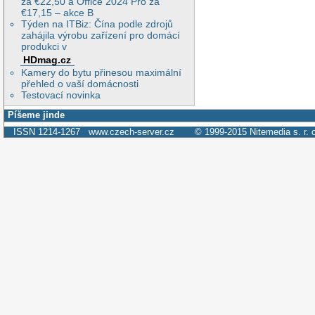
za €22,50 a Office 2024 Pro za
€17,15 – akce B
Týden na ITBiz: Čína podle zdrojů
zahájila výrobu zařízení pro domácí
produkci v
HDmag.cz
Kamery do bytu přinesou maximální
přehled o vaší domácnosti
Testovací novinka
Píšeme jinde
ISSN 1214-1267
www.czech-server.cz
© 1999-2015
Nitemedia s. r. 