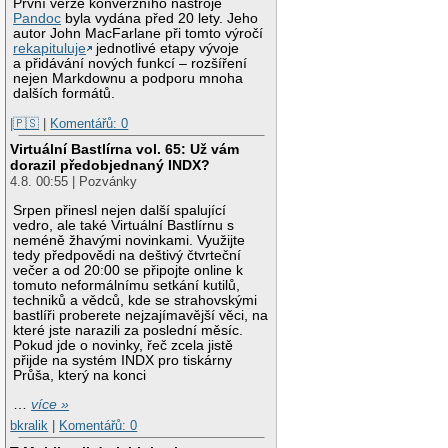
První verze konverzního nástroje
Pandoc
byla vydána před 20 lety. Jeho
autor John MacFarlane při tomto výročí
rekapituluje
jednotlivé etapy vývoje
a přidávání nových funkcí – rozšíření
nejen Markdownu a podporu mnoha
dalších formátů.
|🇵🇸
|
Komentářů: 0
Virtuální Bastlírna vol. 65: Už vám
dorazil předobjednaný INDX?
4.8. 00:55 | Pozvánky
Srpen přinesl nejen další spalující
vedro, ale také Virtuální Bastlírnu s
neméně žhavými novinkami. Využijte
tedy předpovědi na deštivý čtvrteční
večer a od 20:00 se připojte online k
tomuto neformálnímu setkání kutilů,
techniků a vědců, kde se strahovskými
bastlíři proberete nejzajímavější věci, na
které jste narazili za poslední měsíc.
Pokud jde o novinky, řeč zcela jistě
přijde na systém INDX pro tiskárny
Průša, který na konci
…
více »
bkralik
|
Komentářů: 0