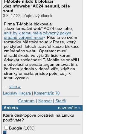
T-Mobile nikdo k blokaci
‚dezinfowebu‘ AC24 nenutil, píše
soud
3.8. 17:22 | Zajímavý článek
Firma T-Mobile blokovala
„dezinformační web“ AC24 bez toho,
aniž by k tomu měla závazný pokyn
orgánů veřejné moci
. Píše to ve svém
rozsudku Městský soud v Praze, který
po čtyřech letech uzavřel kauzu blokace
zmíněného webu. Operátor musí
uhradit škodu ve výši 35 tisíc korun.
Advokát společnosti T-Mobile se snažil i
u odvolacího senátu argumentovat tím,
že firma jednala v dobré víře, když na
stránky omezila přístup poté, co ji k
tomu vyzvalo
…
více »
Ladislav Hagara
|
Komentářů: 70
Centrum
|
Napsat
|
Starší
Anketa
navrhněte »
Které desktopové prostředí na Linuxu
používáte?
Budgie
(
10%
)