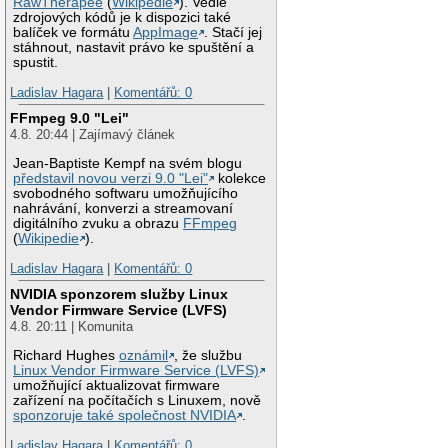
RawTherapee
(
Wikipedie
). Vedle
zdrojových kódů je k dispozici také
balíček ve formátu
AppImage
. Stačí jej
stáhnout, nastavit právo ke spuštění a
spustit.
Ladislav Hagara
|
Komentářů: 0
FFmpeg 9.0 "Lei"
4.8. 20:44 | Zajímavý článek
Jean-Baptiste Kempf na svém blogu
představil novou verzi 9.0 "Lei"
kolekce
svobodného softwaru umožňujícího
nahrávání, konverzi a streamovaní
digitálního zvuku a obrazu
FFmpeg
(
Wikipedie
).
Ladislav Hagara
|
Komentářů: 0
NVIDIA sponzorem služby Linux
Vendor Firmware Service (LVFS)
4.8. 20:11 | Komunita
Richard Hughes
oznámil
, že službu
Linux Vendor Firmware Service (LVFS)
umožňující aktualizovat firmware
zařízení na počítačích s Linuxem, nově
sponzoruje také společnost NVIDIA
.
Ladislav Hagara
|
Komentářů: 0