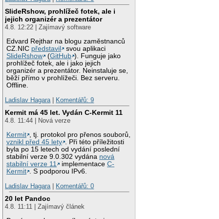
SlideRshow, prohlížeč fotek, ale i
jejich organizér a prezentátor
4.8. 12:22 | Zajímavý software
Edvard Rejthar na blogu zaměstnanců
CZ.NIC
představil
svou aplikaci
SlideRshow
(
GitHub
). Funguje jako
prohlížeč fotek, ale i jako jejich
organizér a prezentátor. Neinstaluje se,
běží přímo v prohlížeči. Bez serveru.
Offline.
Ladislav Hagara
|
Komentářů: 9
Kermit má 45 let. Vydán C-Kermit 11
4.8. 11:44 | Nová verze
Kermit
, tj. protokol pro přenos souborů,
vznikl před 45 lety
. Při této příležitosti
byla po 15 letech od vydání poslední
stabilní verze 9.0.302 vydána
nová
stabilní verze 11
implementace
C-
Kermit
. S podporou IPv6.
Ladislav Hagara
|
Komentářů: 0
20 let Pandoc
4.8. 11:11 | Zajímavý článek