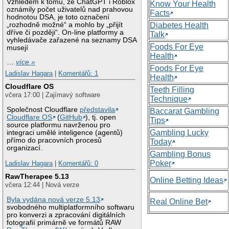
Vzhledem k tomu, že ChatGPT i Roblox
Know Your Health
oznámily počet uživatelů nad prahovou
Facts
hodnotou DSA, je toto označení
„rozhodně možné“ a mohlo by „přijít
Diabetes Health
dříve či později“. On-line platformy a
Talk
vyhledávače zařazené na seznamy DSA
Foods For Eye
musejí
Health
…
více »
Foods For Eye
Ladislav Hagara
|
Komentářů: 1
Health
Cloudflare OS
Teeth Filling
včera 17:00 | Zajímavý software
Technique
Společnost Cloudflare
představila
Baccarat Gambling
Cloudflare OS
(
GitHub
), tj. open
Tips
source platformu navrženou pro
Gambling Lucky
integraci umělé inteligence (agentů)
přímo do pracovních procesů
Today
organizací.
Gambling Bonus
Poker
Ladislav Hagara
|
Komentářů: 0
RawTherapee 5.13
Online Betting Ideas
včera 12:44 | Nová verze
Byla vydána nová verze 5.13
Real Online Bet
svobodného multiplatformního softwaru
pro konverzi a zpracování digitálních
fotografií primárně ve formátů RAW