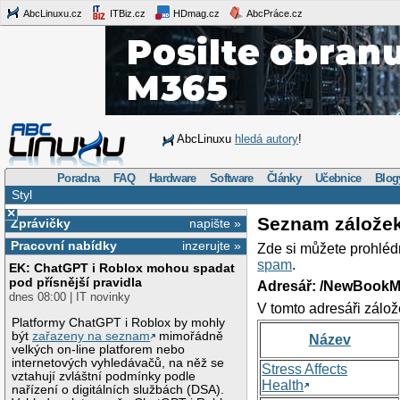
AbcLinuxu.cz
ITBiz.cz
HDmag.cz
AbcPráce.cz
AbcLinuxu
hledá autory
!
Poradna
FAQ
Hardware
Software
Články
Učebnice
Blog
Styl
×
Seznam zálože
Zprávičky
napište »
Pracovní nabídky
inzerujte »
Zde si můžete prohléd
spam
.
EK: ChatGPT i Roblox mohou spadat
pod přísnější pravidla
Adresář: /NewBookM
dnes 08:00 | IT novinky
V tomto adresáři zálož
Platformy ChatGPT i Roblox by mohly
být
zařazeny na seznam
mimořádně
Název
velkých on-line platforem nebo
internetových vyhledávačů, na něž se
Stress Affects
vztahují zvláštní podmínky podle
Health
nařízení o digitálních službách (DSA).