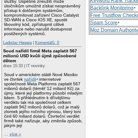
Keyword Rank Tracke
služby. Úspěšné zneužití může
útočníkům umožnit získat neoprávněný
Backlink Monitoring
přístup k dotčeným systémům,
Free Trustflow Check
kompromitovat zařízení Cisco Catalyst
SD-WAN a Cisco IOS XE, spustit
Spam Score
libovolný kód, zpřístupnit citlivé
informace nebo narušit dostupnost
Moz Domain Authorit
postižených systémů.
Ladislav Hagara
|
Komentářů: 0
Soud nařídil firmě Meta zaplatit 567
milionů USD kvůli újmě způsobené
dětem
dnes 15:33 | IT novinky
Soud v americkém státě Nové Mexiko
ve čtvrtek
nařídil
internetové
společnosti Meta Platforms zaplatit 567
milionů dolarů (téměř 12 miliard Kč) za
újmy, které její platformy působí mladým
lidem. S přihlédnutím k dřívějšímu
verdiktu tak má společnost celkem
zaplatit 942 milionů dolarů, což je malý
zlomek jejího ročního výnosu, který loni
činil 60 miliard dolarů. Čtvrteční verdikt
firmě také nařizuje, aby změnila způsob,
jakým její
…
více »