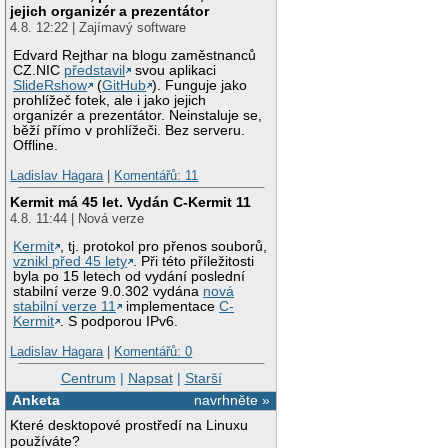
jejich organizér a prezentátor
4.8. 12:22 | Zajímavý software
Edvard Rejthar na blogu zaměstnanců
CZ.NIC
představil
svou aplikaci
SlideRshow
(
GitHub
). Funguje jako
prohlížeč fotek, ale i jako jejich
organizér a prezentátor. Neinstaluje se,
běží přímo v prohlížeči. Bez serveru.
Offline.
Ladislav Hagara
|
Komentářů: 11
Kermit má 45 let. Vydán C-Kermit 11
4.8. 11:44 | Nová verze
Kermit
, tj. protokol pro přenos souborů,
vznikl před 45 lety
. Při této příležitosti
byla po 15 letech od vydání poslední
stabilní verze 9.0.302 vydána
nová
stabilní verze 11
implementace
C-
Kermit
. S podporou IPv6.
Ladislav Hagara
|
Komentářů: 0
Centrum
|
Napsat
|
Starší
Anketa
navrhněte »
Které desktopové prostředí na Linuxu
používáte?