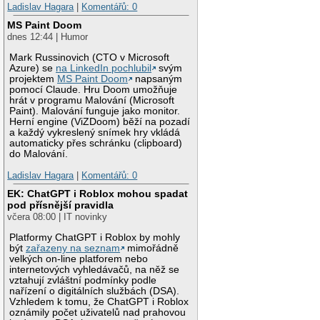
Ladislav Hagara
|
Komentářů: 0
MS Paint Doom
dnes 12:44 | Humor
Mark Russinovich (CTO v Microsoft
Azure) se
na LinkedIn pochlubil
svým
projektem
MS Paint Doom
napsaným
pomocí Claude. Hru Doom umožňuje
hrát v programu Malování (Microsoft
Paint). Malování funguje jako monitor.
Herní engine (ViZDoom) běží na pozadí
a každý vykreslený snímek hry vkládá
automaticky přes schránku (clipboard)
do Malování.
Ladislav Hagara
|
Komentářů: 0
EK: ChatGPT i Roblox mohou spadat
pod přísnější pravidla
včera 08:00 | IT novinky
Platformy ChatGPT i Roblox by mohly
být
zařazeny na seznam
mimořádně
velkých on-line platforem nebo
internetových vyhledávačů, na něž se
vztahují zvláštní podmínky podle
nařízení o digitálních službách (DSA).
Vzhledem k tomu, že ChatGPT i Roblox
oznámily počet uživatelů nad prahovou