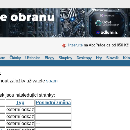
Inzerujte
na AbcPráce.cz od 950 Kč
are
Články
Učebnice
Blogy
Skupiny
Desktopy
Hry
Slovník
Kdo
k
nout záložky uživatele
spam
.
ek jsou následující stránky:
Typ
Poslední změna
externí odkaz
---
externí odkaz
---
externí odkaz
---