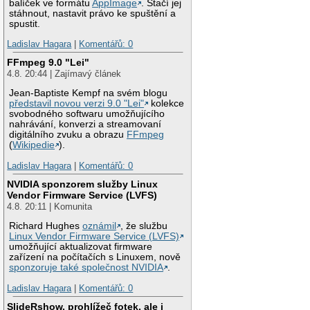
balíček ve formátu
AppImage
. Stačí jej
stáhnout, nastavit právo ke spuštění a
spustit.
Ladislav Hagara
|
Komentářů: 0
FFmpeg 9.0 "Lei"
4.8. 20:44 | Zajímavý článek
Jean-Baptiste Kempf na svém blogu
představil novou verzi 9.0 "Lei"
kolekce
svobodného softwaru umožňujícího
nahrávání, konverzi a streamovaní
digitálního zvuku a obrazu
FFmpeg
(
Wikipedie
).
Ladislav Hagara
|
Komentářů: 0
NVIDIA sponzorem služby Linux
Vendor Firmware Service (LVFS)
4.8. 20:11 | Komunita
Richard Hughes
oznámil
, že službu
Linux Vendor Firmware Service (LVFS)
umožňující aktualizovat firmware
zařízení na počítačích s Linuxem, nově
sponzoruje také společnost NVIDIA
.
Ladislav Hagara
|
Komentářů: 0
SlideRshow, prohlížeč fotek, ale i