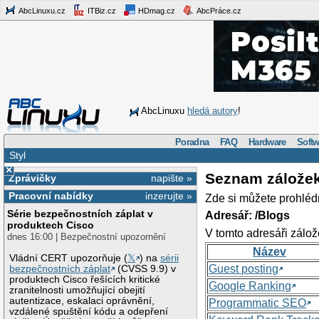
AbcLinuxu.cz
ITBiz.cz
HDmag.cz
AbcPráce.cz
AbcLinuxu
hledá autory
!
Poradna
FAQ
Hardware
Softw
Styl
×
Seznam zálože
Zprávičky
napište »
Pracovní nabídky
inzerujte »
Zde si můžete prohléd
Série bezpečnostních záplat v
Adresář: /Blogs
produktech Cisco
V tomto adresáři zálož
dnes 16:00 | Bezpečnostní upozornění
Název
Vládní CERT upozorňuje (
𝕏
) na
sérii
Guest posting
bezpečnostních záplat
(CVSS 9.9) v
produktech Cisco řešících kritické
Google Ranking
zranitelnosti umožňující obejití
autentizace, eskalaci oprávnění,
Programmatic SEO
vzdálené spuštění kódu a odepření