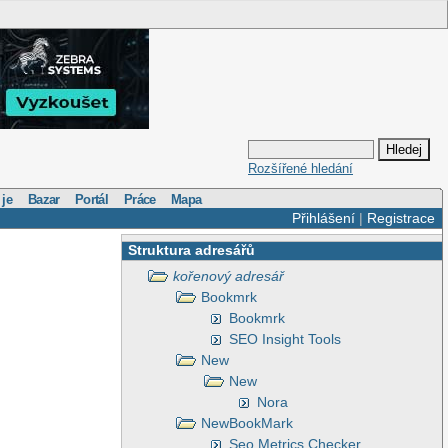
Rozšířené hledání
 je
Bazar
Portál
Práce
Mapa
Přihlášení
|
Registrace
Struktura adresářů
kořenový adresář
Bookmrk
Bookmrk
SEO Insight Tools
New
New
Nora
NewBookMark
Seo Metrics Checker