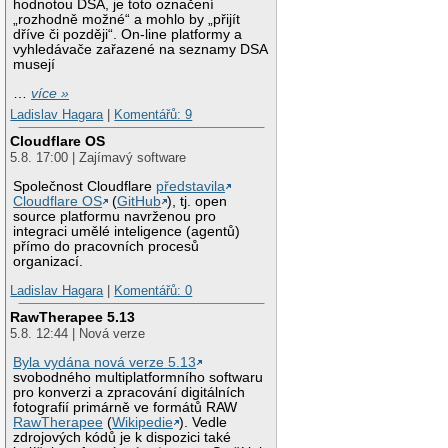
hodnotou DSA, je toto označení
„rozhodně možné“ a mohlo by „přijít
dříve či později“. On-line platformy a
vyhledávače zařazené na seznamy DSA
musejí
…
více »
Ladislav Hagara
|
Komentářů: 9
Cloudflare OS
5.8. 17:00 | Zajímavý software
Společnost Cloudflare
představila
Cloudflare OS
(
GitHub
), tj. open
source platformu navrženou pro
integraci umělé inteligence (agentů)
přímo do pracovních procesů
organizací.
Ladislav Hagara
|
Komentářů: 0
RawTherapee 5.13
5.8. 12:44 | Nová verze
Byla vydána nová verze 5.13
svobodného multiplatformního softwaru
pro konverzi a zpracování digitálních
fotografií primárně ve formátů RAW
RawTherapee
(
Wikipedie
). Vedle
zdrojových kódů je k dispozici také