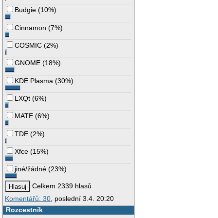
Budgie
(
10%
)
Cinnamon
(
7%
)
COSMIC
(
2%
)
GNOME
(
18%
)
KDE Plasma
(
30%
)
LXQt
(
6%
)
MATE
(
6%
)
TDE
(
2%
)
Xfce
(
15%
)
jiné/žádné
(
23%
)
Celkem 2339 hlasů
Komentářů: 30
, poslední 3.4. 20:20
Rozcestník