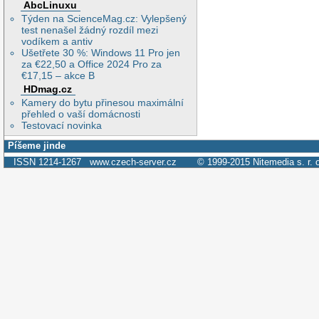
AbcLinuxu
Týden na ScienceMag.cz: Vylepšený
test nenašel žádný rozdíl mezi
vodíkem a antiv
Ušetřete 30 %: Windows 11 Pro jen
za €22,50 a Office 2024 Pro za
€17,15 – akce B
HDmag.cz
Kamery do bytu přinesou maximální
přehled o vaší domácnosti
Testovací novinka
Píšeme jinde
ISSN 1214-1267
www.czech-server.cz
© 1999-2015
Nitemedia s. r. 