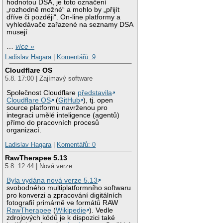
hodnotou DSA, je toto označení
„rozhodně možné“ a mohlo by „přijít
dříve či později“. On-line platformy a
vyhledávače zařazené na seznamy DSA
musejí
…
více »
Ladislav Hagara
|
Komentářů: 9
Cloudflare OS
5.8. 17:00 | Zajímavý software
Společnost Cloudflare
představila
Cloudflare OS
(
GitHub
), tj. open
source platformu navrženou pro
integraci umělé inteligence (agentů)
přímo do pracovních procesů
organizací.
Ladislav Hagara
|
Komentářů: 0
RawTherapee 5.13
5.8. 12:44 | Nová verze
Byla vydána nová verze 5.13
svobodného multiplatformního softwaru
pro konverzi a zpracování digitálních
fotografií primárně ve formátů RAW
RawTherapee
(
Wikipedie
). Vedle
zdrojových kódů je k dispozici také