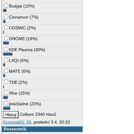
Budgie
(
10%
)
Cinnamon
(
7%
)
COSMIC
(
2%
)
GNOME
(
18%
)
KDE Plasma
(
30%
)
LXQt
(
6%
)
MATE
(
6%
)
TDE
(
2%
)
Xfce
(
15%
)
jiné/žádné
(
23%
)
Celkem 2340 hlasů
Komentářů: 30
, poslední 3.4. 20:20
Rozcestník