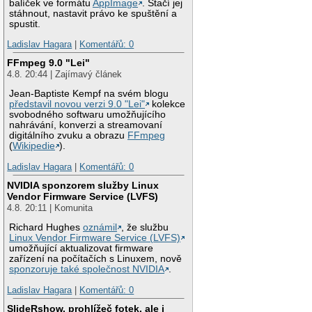
balíček ve formátu
AppImage
. Stačí jej
stáhnout, nastavit právo ke spuštění a
spustit.
Ladislav Hagara
|
Komentářů: 0
FFmpeg 9.0 "Lei"
4.8. 20:44 | Zajímavý článek
Jean-Baptiste Kempf na svém blogu
představil novou verzi 9.0 "Lei"
kolekce
svobodného softwaru umožňujícího
nahrávání, konverzi a streamovaní
digitálního zvuku a obrazu
FFmpeg
(
Wikipedie
).
Ladislav Hagara
|
Komentářů: 0
NVIDIA sponzorem služby Linux
Vendor Firmware Service (LVFS)
4.8. 20:11 | Komunita
Richard Hughes
oznámil
, že službu
Linux Vendor Firmware Service (LVFS)
umožňující aktualizovat firmware
zařízení na počítačích s Linuxem, nově
sponzoruje také společnost NVIDIA
.
Ladislav Hagara
|
Komentářů: 0
SlideRshow, prohlížeč fotek, ale i