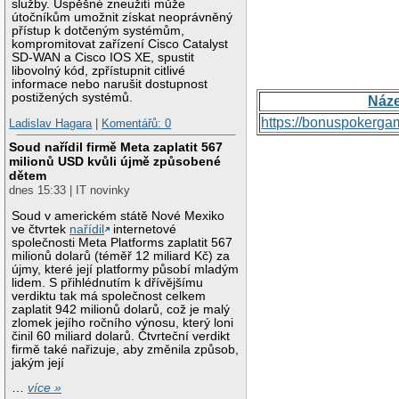
služby. Úspěšné zneužití může
útočníkům umožnit získat neoprávněný
přístup k dotčeným systémům,
kompromitovat zařízení Cisco Catalyst
SD-WAN a Cisco IOS XE, spustit
libovolný kód, zpřístupnit citlivé
informace nebo narušit dostupnost
postižených systémů.
Náz
https://bonuspokerga
Ladislav Hagara
|
Komentářů: 0
Soud nařídil firmě Meta zaplatit 567
milionů USD kvůli újmě způsobené
dětem
dnes 15:33 | IT novinky
Soud v americkém státě Nové Mexiko
ve čtvrtek
nařídil
internetové
společnosti Meta Platforms zaplatit 567
milionů dolarů (téměř 12 miliard Kč) za
újmy, které její platformy působí mladým
lidem. S přihlédnutím k dřívějšímu
verdiktu tak má společnost celkem
zaplatit 942 milionů dolarů, což je malý
zlomek jejího ročního výnosu, který loni
činil 60 miliard dolarů. Čtvrteční verdikt
firmě také nařizuje, aby změnila způsob,
jakým její
…
více »