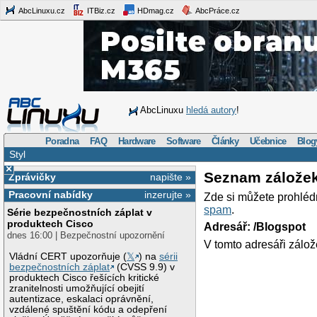
AbcLinuxu.cz
ITBiz.cz
HDmag.cz
AbcPráce.cz
AbcLinuxu
hledá autory
!
Poradna
FAQ
Hardware
Software
Články
Učebnice
Blog
Styl
×
Seznam zálože
Zprávičky
napište »
Pracovní nabídky
inzerujte »
Zde si můžete prohléd
spam
.
Série bezpečnostních záplat v
produktech Cisco
Adresář: /Blogspot
dnes 16:00 | Bezpečnostní upozornění
V tomto adresáři zálož
Vládní CERT upozorňuje (
𝕏
) na
sérii
bezpečnostních záplat
(CVSS 9.9) v
produktech Cisco řešících kritické
zranitelnosti umožňující obejití
autentizace, eskalaci oprávnění,
vzdálené spuštění kódu a odepření