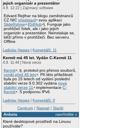
jejich organizér a prezentátor
4.8. 12:22 | Zajímavý software
Edvard Rejthar na blogu zaměstnanců
CZ.NIC
představil
svou aplikaci
SlideRshow
(
GitHub
). Funguje jako
prohlížeč fotek, ale i jako jejich
organizér a prezentátor. Neinstaluje se,
běží přímo v prohlížeči. Bez serveru.
Offline.
Ladislav Hagara
|
Komentářů: 11
Kermit má 45 let. Vydán C-Kermit 11
4.8. 11:44 | Nová verze
Kermit
, tj. protokol pro přenos souborů,
vznikl před 45 lety
. Při této příležitosti
byla po 15 letech od vydání poslední
stabilní verze 9.0.302 vydána
nová
stabilní verze 11
implementace
C-
Kermit
. S podporou IPv6.
Ladislav Hagara
|
Komentářů: 0
Centrum
|
Napsat
|
Starší
Anketa
navrhněte »
Které desktopové prostředí na Linuxu
používáte?