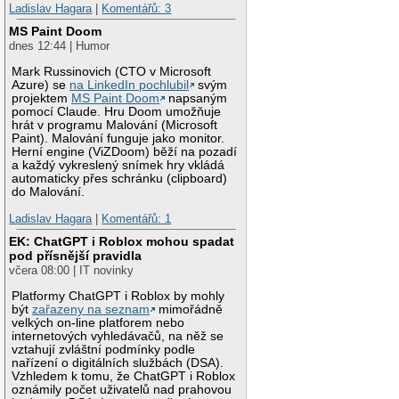
Ladislav Hagara
|
Komentářů: 3
MS Paint Doom
dnes 12:44 | Humor
Mark Russinovich (CTO v Microsoft
Azure) se
na LinkedIn pochlubil
svým
projektem
MS Paint Doom
napsaným
pomocí Claude. Hru Doom umožňuje
hrát v programu Malování (Microsoft
Paint). Malování funguje jako monitor.
Herní engine (ViZDoom) běží na pozadí
a každý vykreslený snímek hry vkládá
automaticky přes schránku (clipboard)
do Malování.
Ladislav Hagara
|
Komentářů: 1
EK: ChatGPT i Roblox mohou spadat
pod přísnější pravidla
včera 08:00 | IT novinky
Platformy ChatGPT i Roblox by mohly
být
zařazeny na seznam
mimořádně
velkých on-line platforem nebo
internetových vyhledávačů, na něž se
vztahují zvláštní podmínky podle
nařízení o digitálních službách (DSA).
Vzhledem k tomu, že ChatGPT i Roblox
oznámily počet uživatelů nad prahovou