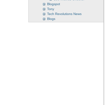
Blogspot
Tony
Tech Revolutions News
Blogs