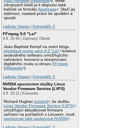
RawTherapee
(
Wikipedie
). Vedle
zdrojových kódů je k dispozici také
balíček ve formátu
AppImage
. Stačí jej
stáhnout, nastavit právo ke spuštění a
spustit.
Ladislav Hagara
|
Komentářů: 0
FFmpeg 9.0 "Lei"
4.8. 20:44 | Zajímavý článek
Jean-Baptiste Kempf na svém blogu
představil novou verzi 9.0 "Lei"
kolekce
svobodného softwaru umožňujícího
nahrávání, konverzi a streamovaní
digitálního zvuku a obrazu
FFmpeg
(
Wikipedie
).
Ladislav Hagara
|
Komentářů: 0
NVIDIA sponzorem služby Linux
Vendor Firmware Service (LVFS)
4.8. 20:11 | Komunita
Richard Hughes
oznámil
, že službu
Linux Vendor Firmware Service (LVFS)
umožňující aktualizovat firmware
zařízení na počítačích s Linuxem, nově
sponzoruje také společnost NVIDIA
.
Ladislav Hagara
|
Komentářů: 0