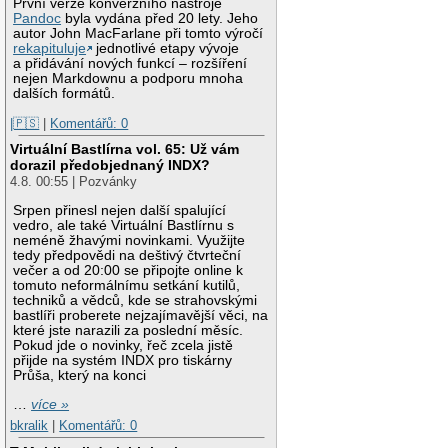
První verze konverzního nástroje
Pandoc
byla vydána před 20 lety. Jeho
autor John MacFarlane při tomto výročí
rekapituluje
jednotlivé etapy vývoje
a přidávání nových funkcí – rozšíření
nejen Markdownu a podporu mnoha
dalších formátů.
|🇵🇸
|
Komentářů: 0
Virtuální Bastlírna vol. 65: Už vám
dorazil předobjednaný INDX?
4.8. 00:55 | Pozvánky
Srpen přinesl nejen další spalující
vedro, ale také Virtuální Bastlírnu s
neméně žhavými novinkami. Využijte
tedy předpovědi na deštivý čtvrteční
večer a od 20:00 se připojte online k
tomuto neformálnímu setkání kutilů,
techniků a vědců, kde se strahovskými
bastlíři proberete nejzajímavější věci, na
které jste narazili za poslední měsíc.
Pokud jde o novinky, řeč zcela jistě
přijde na systém INDX pro tiskárny
Průša, který na konci
…
více »
bkralik
|
Komentářů: 0