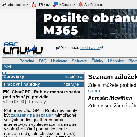
AbcLinuxu.cz
ITBiz.cz
HDmag.cz
AbcPráce.cz
AbcLinuxu
hledá autory
!
Poradna
FAQ
Hardware
Software
Články
Učebnice
Blog
Styl
×
Seznam zálože
Zprávičky
napište »
Pracovní nabídky
inzerujte »
Zde si můžete prohléd
spam
.
EK: ChatGPT i Roblox mohou spadat
pod přísnější pravidla
Adresář: /New/New
včera 08:00 | IT novinky
Zde nejsou žádné zálo
Platformy ChatGPT i Roblox by mohly
být
zařazeny na seznam
mimořádně
velkých on-line platforem nebo
internetových vyhledávačů, na něž se
vztahují zvláštní podmínky podle
nařízení o digitálních službách (DSA).