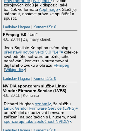
RawTherapee
(
Wikipedie
). Vedle
zdrojových kódů je k dispozici také
balíček ve formátu
AppImage
. Stačí jej
stáhnout, nastavit právo ke spuštění a
spustit.
Ladislav Hagara
|
Komentářů: 0
FFmpeg 9.0 "Lei"
4.8. 20:44 | Zajímavý článek
Jean-Baptiste Kempf na svém blogu
představil novou verzi 9.0 "Lei"
kolekce
svobodného softwaru umožňujícího
nahrávání, konverzi a streamovaní
digitálního zvuku a obrazu
FFmpeg
(
Wikipedie
).
Ladislav Hagara
|
Komentářů: 0
NVIDIA sponzorem služby Linux
Vendor Firmware Service (LVFS)
4.8. 20:11 | Komunita
Richard Hughes
oznámil
, že službu
Linux Vendor Firmware Service (LVFS)
umožňující aktualizovat firmware
zařízení na počítačích s Linuxem, nově
sponzoruje také společnost NVIDIA
.
Ladislav Hagara
|
Komentářů: 0