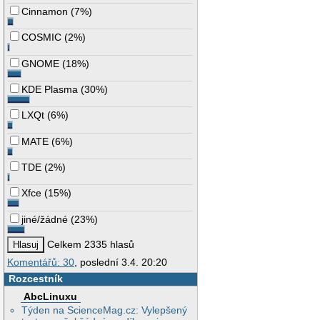
Cinnamon
(
7%
)
COSMIC
(
2%
)
GNOME
(
18%
)
KDE Plasma
(
30%
)
LXQt
(
6%
)
MATE
(
6%
)
TDE
(
2%
)
Xfce
(
15%
)
jiné/žádné
(
23%
)
Celkem 2335 hlasů
Komentářů: 30
, poslední 3.4. 20:20
Rozcestník
AbcLinuxu
Týden na ScienceMag.cz: Vylepšený