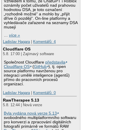
Vzhledem k tomu, že ChatGPT i Roblox
oznámily počet uživatelů nad prahovou
hodnotou DSA, je toto označení
„rozhodně možné“ a mohlo by „přijít
dříve či později“. On-line platformy a
vyhledávače zařazené na seznamy DSA
musejí
…
více »
Ladislav Hagara
|
Komentářů: 4
Cloudflare OS
5.8. 17:00 | Zajímavý software
Společnost Cloudflare
představila
Cloudflare OS
(
GitHub
), tj. open
source platformu navrženou pro
integraci umělé inteligence (agentů)
přímo do pracovních procesů
organizací.
Ladislav Hagara
|
Komentářů: 0
RawTherapee 5.13
5.8. 12:44 | Nová verze
Byla vydána nová verze 5.13
svobodného multiplatformního softwaru
pro konverzi a zpracování digitálních
fotografií primárně ve formátů RAW