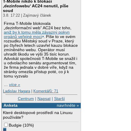
T-Mobile nikdo k blokaci
‚dezinfowebu‘ AC24 nenutil, píše
soud
3.8. 17:22 | Zajímavý článek
Firma T-Mobile blokovala
„dezinformační web“ AC24 bez toho,
aniž by k tomu měla závazný pokyn
orgánů veřejné moci
. Píše to ve svém
rozsudku Městský soud v Praze, který
po čtyřech letech uzavřel kauzu blokace
zmíněného webu. Operátor musí
uhradit škodu ve výši 35 tisíc korun.
Advokát společnosti T-Mobile se snažil i
u odvolacího senátu argumentovat tím,
že firma jednala v dobré víře, když na
stránky omezila přístup poté, co ji k
tomu vyzvalo
…
více »
Ladislav Hagara
|
Komentářů: 71
Centrum
|
Napsat
|
Starší
Anketa
navrhněte »
Které desktopové prostředí na Linuxu
používáte?
Budgie
(
10%
)