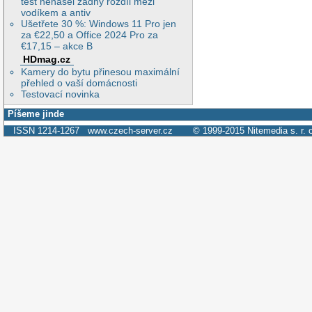
test nenašel žádný rozdíl mezi
vodíkem a antiv
Ušetřete 30 %: Windows 11 Pro jen
za €22,50 a Office 2024 Pro za
€17,15 – akce B
HDmag.cz
Kamery do bytu přinesou maximální
přehled o vaší domácnosti
Testovací novinka
Píšeme jinde
ISSN 1214-1267
www.czech-server.cz
© 1999-2015
Nitemedia s. r. 