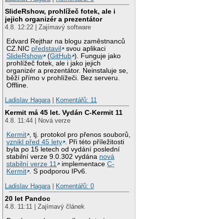
SlideRshow, prohlížeč fotek, ale i
jejich organizér a prezentátor
4.8. 12:22 | Zajímavý software
Edvard Rejthar na blogu zaměstnanců
CZ.NIC
představil
svou aplikaci
SlideRshow
(
GitHub
). Funguje jako
prohlížeč fotek, ale i jako jejich
organizér a prezentátor. Neinstaluje se,
běží přímo v prohlížeči. Bez serveru.
Offline.
Ladislav Hagara
|
Komentářů: 11
Kermit má 45 let. Vydán C-Kermit 11
4.8. 11:44 | Nová verze
Kermit
, tj. protokol pro přenos souborů,
vznikl před 45 lety
. Při této příležitosti
byla po 15 letech od vydání poslední
stabilní verze 9.0.302 vydána
nová
stabilní verze 11
implementace
C-
Kermit
. S podporou IPv6.
Ladislav Hagara
|
Komentářů: 0
20 let Pandoc
4.8. 11:11 | Zajímavý článek