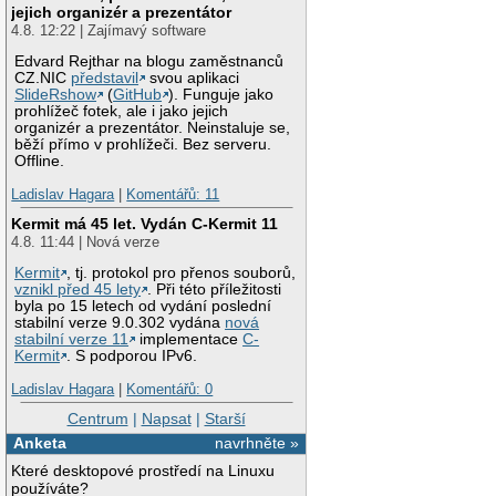
jejich organizér a prezentátor
4.8. 12:22 | Zajímavý software
Edvard Rejthar na blogu zaměstnanců
CZ.NIC
představil
svou aplikaci
SlideRshow
(
GitHub
). Funguje jako
prohlížeč fotek, ale i jako jejich
organizér a prezentátor. Neinstaluje se,
běží přímo v prohlížeči. Bez serveru.
Offline.
Ladislav Hagara
|
Komentářů: 11
Kermit má 45 let. Vydán C-Kermit 11
4.8. 11:44 | Nová verze
Kermit
, tj. protokol pro přenos souborů,
vznikl před 45 lety
. Při této příležitosti
byla po 15 letech od vydání poslední
stabilní verze 9.0.302 vydána
nová
stabilní verze 11
implementace
C-
Kermit
. S podporou IPv6.
Ladislav Hagara
|
Komentářů: 0
Centrum
|
Napsat
|
Starší
Anketa
navrhněte »
Které desktopové prostředí na Linuxu
používáte?