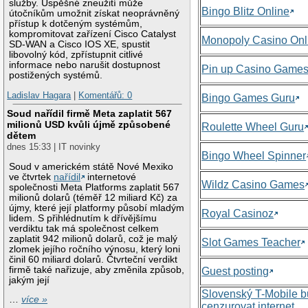
služby. Úspěšné zneužití může
Bingo Blitz Online
útočníkům umožnit získat neoprávněný
přístup k dotčeným systémům,
kompromitovat zařízení Cisco Catalyst
Monopoly Casino Onl
SD-WAN a Cisco IOS XE, spustit
libovolný kód, zpřístupnit citlivé
informace nebo narušit dostupnost
Pin up Casino Game
postižených systémů.
Ladislav Hagara
|
Komentářů: 0
Bingo Games Guru
Soud nařídil firmě Meta zaplatit 567
milionů USD kvůli újmě způsobené
Roulette Wheel Guru
dětem
dnes 15:33 | IT novinky
Bingo Wheel Spinner
Soud v americkém státě Nové Mexiko
ve čtvrtek
nařídil
internetové
Wildz Casino Games
společnosti Meta Platforms zaplatit 567
milionů dolarů (téměř 12 miliard Kč) za
újmy, které její platformy působí mladým
Royal Casinoz
lidem. S přihlédnutím k dřívějšímu
verdiktu tak má společnost celkem
zaplatit 942 milionů dolarů, což je malý
Slot Games Teacher
zlomek jejího ročního výnosu, který loni
činil 60 miliard dolarů. Čtvrteční verdikt
firmě také nařizuje, aby změnila způsob,
Guest posting
jakým její
Slovenský T-Mobile 
…
více »
cenzurovat internet