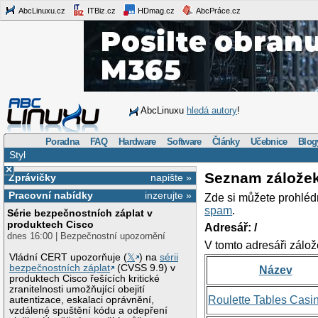
AbcLinuxu.cz
ITBiz.cz
HDmag.cz
AbcPráce.cz
AbcLinuxu
hledá autory
!
Poradna
FAQ
Hardware
Software
Články
Učebnice
Blog
Styl
×
Seznam zálože
Zprávičky
napište »
Pracovní nabídky
inzerujte »
Zde si můžete prohléd
spam
.
Série bezpečnostních záplat v
produktech Cisco
Adresář: /
dnes 16:00 | Bezpečnostní upozornění
V tomto adresáři zálož
Vládní CERT upozorňuje (
𝕏
) na
sérii
bezpečnostních záplat
(CVSS 9.9) v
Název
produktech Cisco řešících kritické
zranitelnosti umožňující obejití
Roulette Tables Casi
autentizace, eskalaci oprávnění,
vzdálené spuštění kódu a odepření