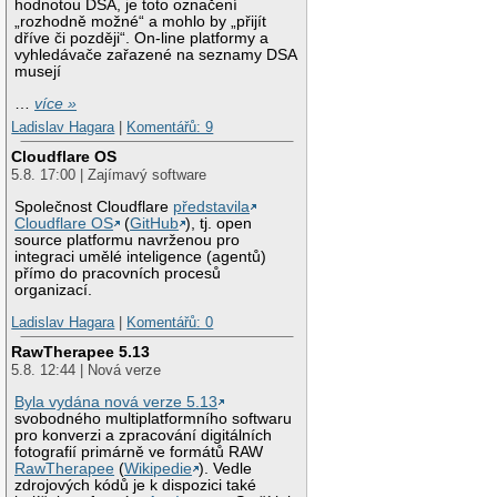
hodnotou DSA, je toto označení
„rozhodně možné“ a mohlo by „přijít
dříve či později“. On-line platformy a
vyhledávače zařazené na seznamy DSA
musejí
…
více »
Ladislav Hagara
|
Komentářů: 9
Cloudflare OS
5.8. 17:00 | Zajímavý software
Společnost Cloudflare
představila
Cloudflare OS
(
GitHub
), tj. open
source platformu navrženou pro
integraci umělé inteligence (agentů)
přímo do pracovních procesů
organizací.
Ladislav Hagara
|
Komentářů: 0
RawTherapee 5.13
5.8. 12:44 | Nová verze
Byla vydána nová verze 5.13
svobodného multiplatformního softwaru
pro konverzi a zpracování digitálních
fotografií primárně ve formátů RAW
RawTherapee
(
Wikipedie
). Vedle
zdrojových kódů je k dispozici také