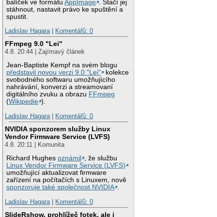
balíček ve formátu
AppImage
. Stačí jej
stáhnout, nastavit právo ke spuštění a
spustit.
Ladislav Hagara
|
Komentářů: 0
FFmpeg 9.0 "Lei"
4.8. 20:44 | Zajímavý článek
Jean-Baptiste Kempf na svém blogu
představil novou verzi 9.0 "Lei"
kolekce
svobodného softwaru umožňujícího
nahrávání, konverzi a streamovaní
digitálního zvuku a obrazu
FFmpeg
(
Wikipedie
).
Ladislav Hagara
|
Komentářů: 0
NVIDIA sponzorem služby Linux
Vendor Firmware Service (LVFS)
4.8. 20:11 | Komunita
Richard Hughes
oznámil
, že službu
Linux Vendor Firmware Service (LVFS)
umožňující aktualizovat firmware
zařízení na počítačích s Linuxem, nově
sponzoruje také společnost NVIDIA
.
Ladislav Hagara
|
Komentářů: 0
SlideRshow, prohlížeč fotek, ale i