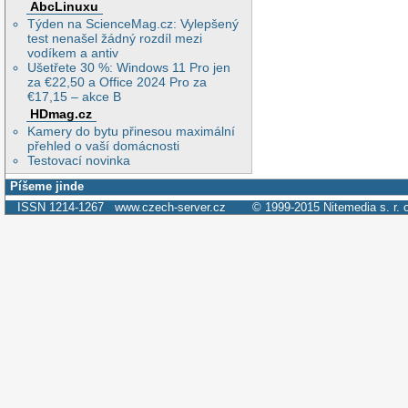
AbcLinuxu
Týden na ScienceMag.cz: Vylepšený
test nenašel žádný rozdíl mezi
vodíkem a antiv
Ušetřete 30 %: Windows 11 Pro jen
za €22,50 a Office 2024 Pro za
€17,15 – akce B
HDmag.cz
Kamery do bytu přinesou maximální
přehled o vaší domácnosti
Testovací novinka
Píšeme jinde
ISSN 1214-1267
www.czech-server.cz
© 1999-2015
Nitemedia s. r. 