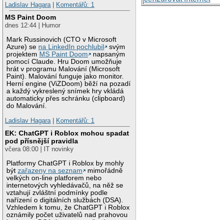
Ladislav Hagara
|
Komentářů: 1
MS Paint Doom
dnes 12:44 | Humor
Mark Russinovich (CTO v Microsoft
Azure) se
na LinkedIn pochlubil
svým
projektem
MS Paint Doom
napsaným
pomocí Claude. Hru Doom umožňuje
hrát v programu Malování (Microsoft
Paint). Malování funguje jako monitor.
Herní engine (ViZDoom) běží na pozadí
a každý vykreslený snímek hry vkládá
automaticky přes schránku (clipboard)
do Malování.
Ladislav Hagara
|
Komentářů: 1
EK: ChatGPT i Roblox mohou spadat
pod přísnější pravidla
včera 08:00 | IT novinky
Platformy ChatGPT i Roblox by mohly
být
zařazeny na seznam
mimořádně
velkých on-line platforem nebo
internetových vyhledávačů, na něž se
vztahují zvláštní podmínky podle
nařízení o digitálních službách (DSA).
Vzhledem k tomu, že ChatGPT i Roblox
oznámily počet uživatelů nad prahovou