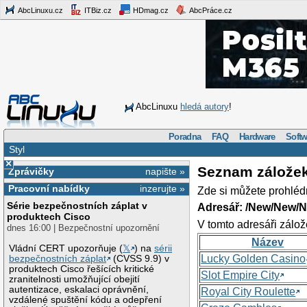
AbcLinuxu.cz
ITBiz.cz
HDmag.cz
AbcPráce.cz
AbcLinuxu
hledá autory
!
Poradna
FAQ
Hardware
Softw
Styl
×
Seznam zálože
Zprávičky
napište »
Pracovní nabídky
inzerujte »
Zde si můžete prohléd
Série bezpečnostních záplat v
Adresář: /New/New/N
produktech Cisco
V tomto adresáři zálož
dnes 16:00 | Bezpečnostní upozornění
Název
Vládní CERT upozorňuje (
𝕏
) na
sérii
Lucky Golden Casino
bezpečnostních záplat
(CVSS 9.9) v
produktech Cisco řešících kritické
Slot Empire City
zranitelnosti umožňující obejití
autentizace, eskalaci oprávnění,
Royal City Roulette
vzdálené spuštění kódu a odepření