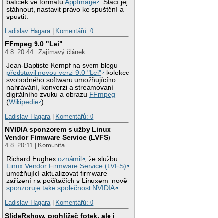
balíček ve formátu
AppImage
. Stačí jej
stáhnout, nastavit právo ke spuštění a
spustit.
Ladislav Hagara
|
Komentářů: 0
FFmpeg 9.0 "Lei"
4.8. 20:44 | Zajímavý článek
Jean-Baptiste Kempf na svém blogu
představil novou verzi 9.0 "Lei"
kolekce
svobodného softwaru umožňujícího
nahrávání, konverzi a streamovaní
digitálního zvuku a obrazu
FFmpeg
(
Wikipedie
).
Ladislav Hagara
|
Komentářů: 0
NVIDIA sponzorem služby Linux
Vendor Firmware Service (LVFS)
4.8. 20:11 | Komunita
Richard Hughes
oznámil
, že službu
Linux Vendor Firmware Service (LVFS)
umožňující aktualizovat firmware
zařízení na počítačích s Linuxem, nově
sponzoruje také společnost NVIDIA
.
Ladislav Hagara
|
Komentářů: 0
SlideRshow, prohlížeč fotek, ale i