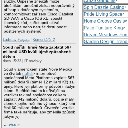
Craze Gambles
služby. Úspěšné zneužití může
útočníkům umožnit získat neoprávněný
Spin Dazzle Casino
přístup k dotčeným systémům,
Pride Living Space
kompromitovat zařízení Cisco Catalyst
SD-WAN a Cisco IOS XE, spustit
Home Groove Oasis
libovolný kód, zpřístupnit citlivé
informace nebo narušit dostupnost
Patio Funiture King
postižených systémů.
Dream Meadows Furn
Ladislav Hagara
|
Komentářů: 2
Garden Design Trend
Soud nařídil firmě Meta zaplatit 567
milionů USD kvůli újmě způsobené
dětem
dnes 15:33 | IT novinky
Soud v americkém státě Nové Mexiko
ve čtvrtek
nařídil
internetové
společnosti Meta Platforms zaplatit 567
milionů dolarů (téměř 12 miliard Kč) za
újmy, které její platformy působí mladým
lidem. S přihlédnutím k dřívějšímu
verdiktu tak má společnost celkem
zaplatit 942 milionů dolarů, což je malý
zlomek jejího ročního výnosu, který loni
činil 60 miliard dolarů. Čtvrteční verdikt
firmě také nařizuje, aby změnila způsob,
jakým její
…
více »