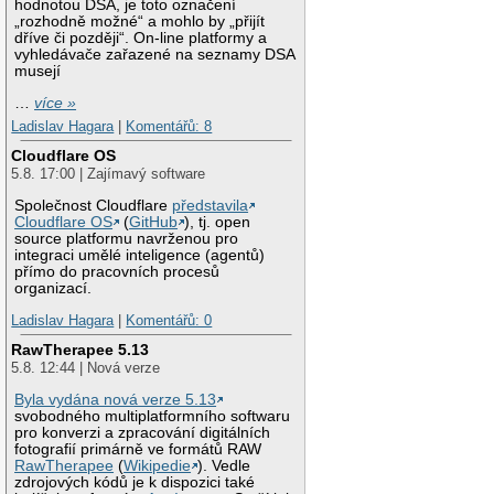
hodnotou DSA, je toto označení
„rozhodně možné“ a mohlo by „přijít
dříve či později“. On-line platformy a
vyhledávače zařazené na seznamy DSA
musejí
…
více »
Ladislav Hagara
|
Komentářů: 8
Cloudflare OS
5.8. 17:00 | Zajímavý software
Společnost Cloudflare
představila
Cloudflare OS
(
GitHub
), tj. open
source platformu navrženou pro
integraci umělé inteligence (agentů)
přímo do pracovních procesů
organizací.
Ladislav Hagara
|
Komentářů: 0
RawTherapee 5.13
5.8. 12:44 | Nová verze
Byla vydána nová verze 5.13
svobodného multiplatformního softwaru
pro konverzi a zpracování digitálních
fotografií primárně ve formátů RAW
RawTherapee
(
Wikipedie
). Vedle
zdrojových kódů je k dispozici také