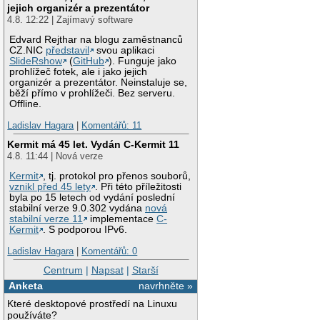
jejich organizér a prezentátor
4.8. 12:22 | Zajímavý software
Edvard Rejthar na blogu zaměstnanců
CZ.NIC
představil
svou aplikaci
SlideRshow
(
GitHub
). Funguje jako
prohlížeč fotek, ale i jako jejich
organizér a prezentátor. Neinstaluje se,
běží přímo v prohlížeči. Bez serveru.
Offline.
Ladislav Hagara
|
Komentářů: 11
Kermit má 45 let. Vydán C-Kermit 11
4.8. 11:44 | Nová verze
Kermit
, tj. protokol pro přenos souborů,
vznikl před 45 lety
. Při této příležitosti
byla po 15 letech od vydání poslední
stabilní verze 9.0.302 vydána
nová
stabilní verze 11
implementace
C-
Kermit
. S podporou IPv6.
Ladislav Hagara
|
Komentářů: 0
Centrum
|
Napsat
|
Starší
Anketa
navrhněte »
Které desktopové prostředí na Linuxu
používáte?