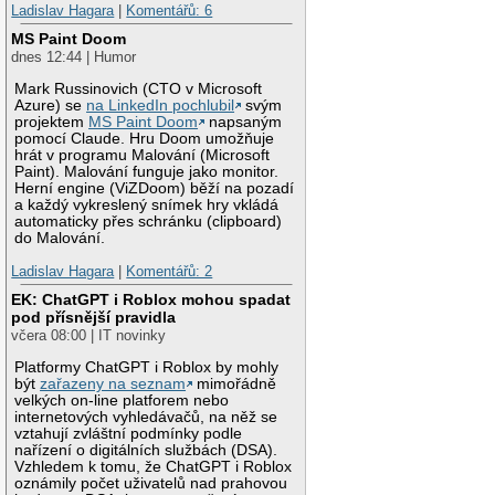
Ladislav Hagara
|
Komentářů: 6
MS Paint Doom
dnes 12:44 | Humor
Mark Russinovich (CTO v Microsoft
Azure) se
na LinkedIn pochlubil
svým
projektem
MS Paint Doom
napsaným
pomocí Claude. Hru Doom umožňuje
hrát v programu Malování (Microsoft
Paint). Malování funguje jako monitor.
Herní engine (ViZDoom) běží na pozadí
a každý vykreslený snímek hry vkládá
automaticky přes schránku (clipboard)
do Malování.
Ladislav Hagara
|
Komentářů: 2
EK: ChatGPT i Roblox mohou spadat
pod přísnější pravidla
včera 08:00 | IT novinky
Platformy ChatGPT i Roblox by mohly
být
zařazeny na seznam
mimořádně
velkých on-line platforem nebo
internetových vyhledávačů, na něž se
vztahují zvláštní podmínky podle
nařízení o digitálních službách (DSA).
Vzhledem k tomu, že ChatGPT i Roblox
oznámily počet uživatelů nad prahovou