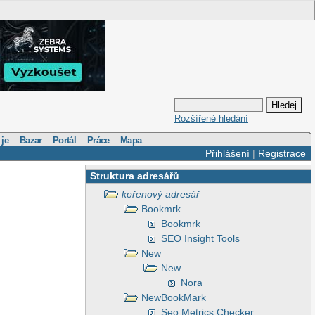
Rozšířené hledání
 je
Bazar
Portál
Práce
Mapa
Přihlášení
|
Registrace
Struktura adresářů
kořenový adresář
Bookmrk
Bookmrk
SEO Insight Tools
New
New
Nora
NewBookMark
Seo Metrics Checker