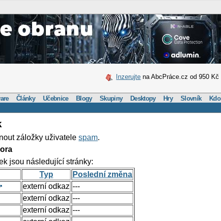
Inzerujte
na AbcPráce.cz od 950 Kč
are
Články
Učebnice
Blogy
Skupiny
Desktopy
Hry
Slovník
Kdo
k
nout záložky uživatele
spam
.
ora
ek jsou následující stránky:
Typ
Poslední změna
externí odkaz
---
externí odkaz
---
externí odkaz
---