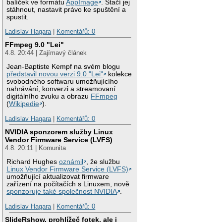
balíček ve formátu
AppImage
. Stačí jej
stáhnout, nastavit právo ke spuštění a
spustit.
Ladislav Hagara
|
Komentářů: 0
FFmpeg 9.0 "Lei"
4.8. 20:44 | Zajímavý článek
Jean-Baptiste Kempf na svém blogu
představil novou verzi 9.0 "Lei"
kolekce
svobodného softwaru umožňujícího
nahrávání, konverzi a streamovaní
digitálního zvuku a obrazu
FFmpeg
(
Wikipedie
).
Ladislav Hagara
|
Komentářů: 0
NVIDIA sponzorem služby Linux
Vendor Firmware Service (LVFS)
4.8. 20:11 | Komunita
Richard Hughes
oznámil
, že službu
Linux Vendor Firmware Service (LVFS)
umožňující aktualizovat firmware
zařízení na počítačích s Linuxem, nově
sponzoruje také společnost NVIDIA
.
Ladislav Hagara
|
Komentářů: 0
SlideRshow, prohlížeč fotek, ale i