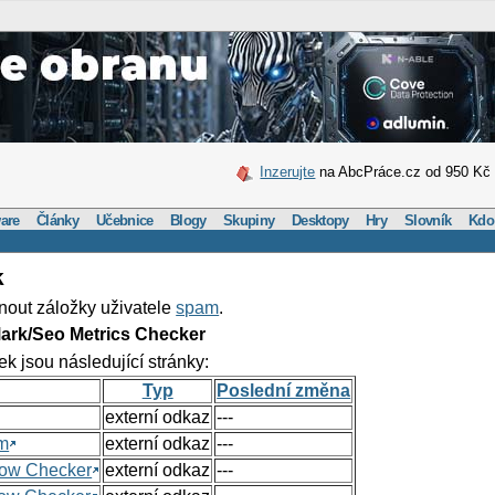
Inzerujte
na AbcPráce.cz od 950 Kč
are
Články
Učebnice
Blogy
Skupiny
Desktopy
Hry
Slovník
Kdo
k
nout záložky uživatele
spam
.
ark/Seo Metrics Checker
ek jsou následující stránky:
Typ
Poslední změna
externí odkaz
---
om
externí odkaz
---
Flow Checker
externí odkaz
---