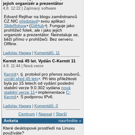
jejich organizér a prezentátor
4.8. 12:22 | Zajímavý software
Edvard Rejthar na blogu zaměstnanců
CZ.NIC
představil
svou aplikaci
SlideRshow
(
GitHub
). Funguje jako
prohlížeč fotek, ale i jako jejich
organizér a prezentátor. Neinstaluje se,
běží přímo v prohlížeči. Bez serveru.
Offline.
Ladislav Hagara
|
Komentářů: 11
Kermit má 45 let. Vydán C-Kermit 11
4.8. 11:44 | Nová verze
Kermit
, tj. protokol pro přenos souborů,
vznikl před 45 lety
. Při této příležitosti
byla po 15 letech od vydání poslední
stabilní verze 9.0.302 vydána
nová
stabilní verze 11
implementace
C-
Kermit
. S podporou IPv6.
Ladislav Hagara
|
Komentářů: 0
Centrum
|
Napsat
|
Starší
Anketa
navrhněte »
Které desktopové prostředí na Linuxu
používáte?