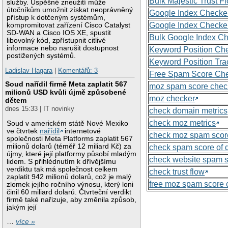
Bulk Majestic Trust 
služby. Úspěšné zneužití může
útočníkům umožnit získat neoprávněný
Google Index Checke
přístup k dotčeným systémům,
Google Index Checke
kompromitovat zařízení Cisco Catalyst
SD-WAN a Cisco IOS XE, spustit
Bulk Google Index C
libovolný kód, zpřístupnit citlivé
informace nebo narušit dostupnost
Keyword Position Ch
postižených systémů.
Keyword Position Tra
Ladislav Hagara
|
Komentářů: 3
Free Spam Score Ch
Soud nařídil firmě Meta zaplatit 567
moz spam score chec
milionů USD kvůli újmě způsobené
moz checker
dětem
dnes 15:33 | IT novinky
check domain metrics
check moz metrics
Soud v americkém státě Nové Mexiko
ve čtvrtek
nařídil
internetové
check moz spam scor
společnosti Meta Platforms zaplatit 567
milionů dolarů (téměř 12 miliard Kč) za
check spam score of
újmy, které její platformy působí mladým
check website spam 
lidem. S přihlédnutím k dřívějšímu
verdiktu tak má společnost celkem
check trust flow
zaplatit 942 milionů dolarů, což je malý
free moz spam score 
zlomek jejího ročního výnosu, který loni
činil 60 miliard dolarů. Čtvrteční verdikt
firmě také nařizuje, aby změnila způsob,
jakým její
…
více »