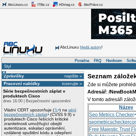
AbcLinuxu.cz
ITBiz.cz
HDmag.cz
AbcPráce.cz
AbcLinuxu
hledá autory
!
Poradna
FAQ
Hardware
Softw
Styl
×
Seznam zálože
Zprávičky
napište »
Pracovní nabídky
inzerujte »
Zde si můžete prohléd
Série bezpečnostních záplat v
Adresář: /NewBookM
produktech Cisco
V tomto adresáři zálož
dnes 16:00 | Bezpečnostní upozornění
Název
Vládní CERT upozorňuje (
𝕏
) na
sérii
Seo Metrics Checker
bezpečnostních záplat
(CVSS 9.9) v
produktech Cisco řešících kritické
seometricscheckerc
zranitelnosti umožňující obejití
autentizace, eskalaci oprávnění,
Free Majestic Trust 
vzdálené spuštění kódu a odepření