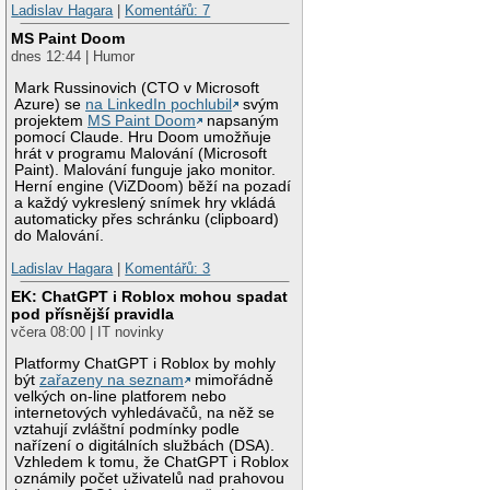
Ladislav Hagara
|
Komentářů: 7
MS Paint Doom
dnes 12:44 | Humor
Mark Russinovich (CTO v Microsoft
Azure) se
na LinkedIn pochlubil
svým
projektem
MS Paint Doom
napsaným
pomocí Claude. Hru Doom umožňuje
hrát v programu Malování (Microsoft
Paint). Malování funguje jako monitor.
Herní engine (ViZDoom) běží na pozadí
a každý vykreslený snímek hry vkládá
automaticky přes schránku (clipboard)
do Malování.
Ladislav Hagara
|
Komentářů: 3
EK: ChatGPT i Roblox mohou spadat
pod přísnější pravidla
včera 08:00 | IT novinky
Platformy ChatGPT i Roblox by mohly
být
zařazeny na seznam
mimořádně
velkých on-line platforem nebo
internetových vyhledávačů, na něž se
vztahují zvláštní podmínky podle
nařízení o digitálních službách (DSA).
Vzhledem k tomu, že ChatGPT i Roblox
oznámily počet uživatelů nad prahovou