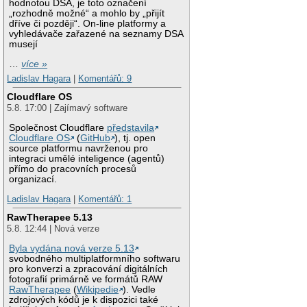
hodnotou DSA, je toto označení
„rozhodně možné“ a mohlo by „přijít
dříve či později“. On-line platformy a
vyhledávače zařazené na seznamy DSA
musejí
…
více »
Ladislav Hagara
|
Komentářů: 9
Cloudflare OS
5.8. 17:00 | Zajímavý software
Společnost Cloudflare
představila
Cloudflare OS
(
GitHub
), tj. open
source platformu navrženou pro
integraci umělé inteligence (agentů)
přímo do pracovních procesů
organizací.
Ladislav Hagara
|
Komentářů: 1
RawTherapee 5.13
5.8. 12:44 | Nová verze
Byla vydána nová verze 5.13
svobodného multiplatformního softwaru
pro konverzi a zpracování digitálních
fotografií primárně ve formátů RAW
RawTherapee
(
Wikipedie
). Vedle
zdrojových kódů je k dispozici také