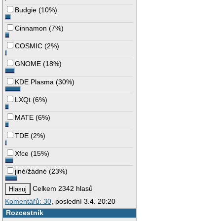
Budgie
(
10%
)
Cinnamon
(
7%
)
COSMIC
(
2%
)
GNOME
(
18%
)
KDE Plasma
(
30%
)
LXQt
(
6%
)
MATE
(
6%
)
TDE
(
2%
)
Xfce
(
15%
)
jiné/žádné
(
23%
)
Celkem 2342 hlasů
Komentářů: 30
, poslední 3.4. 20:20
Rozcestník