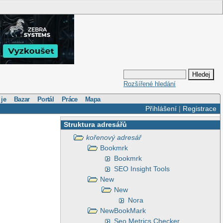
Rozšířené hledání
 je
Bazar
Portál
Práce
Mapa
Přihlášení
|
Registrace
Struktura adresářů
kořenový adresář
Bookmrk
Bookmrk
SEO Insight Tools
New
New
Nora
NewBookMark
Seo Metrics Checker