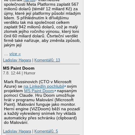
společnosti Meta Platforms zaplatit 567
milionů dolarů (téměř 12 miliard Kč) za
újmy, které její platformy působí mladým
lidem. S přihlédnutím k dřívějšímu
verdiktu tak má společnost celkem
zaplatit 942 milionů dolarů, což je malý
zlomek jejího ročního výnosu, který loni
činil 60 miliard dolarů. Čtvrteční verdikt
firmě také nařizuje, aby změnila způsob,
jakým její
…
více »
Ladislav Hagara
|
Komentářů: 13
MS Paint Doom
7.8. 12:44 | Humor
Mark Russinovich (CTO v Microsoft
Azure) se
na LinkedIn pochlubil
svým
projektem
MS Paint Doom
napsaným
pomocí Claude. Hru Doom umožňuje
hrát v programu Malování (Microsoft
Paint). Malování funguje jako monitor.
Herní engine (ViZDoom) běží na pozadí
a každý vykreslený snímek hry vkládá
automaticky přes schránku (clipboard)
do Malování.
Ladislav Hagara
|
Komentářů: 5