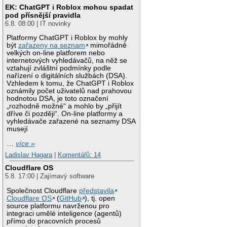
EK: ChatGPT i Roblox mohou spadat
pod přísnější pravidla
6.8. 08:00 | IT novinky
Platformy ChatGPT i Roblox by mohly
být
zařazeny na seznam
mimořádně
velkých on-line platforem nebo
internetových vyhledávačů, na něž se
vztahují zvláštní podmínky podle
nařízení o digitálních službách (DSA).
Vzhledem k tomu, že ChatGPT i Roblox
oznámily počet uživatelů nad prahovou
hodnotou DSA, je toto označení
„rozhodně možné“ a mohlo by „přijít
dříve či později“. On-line platformy a
vyhledávače zařazené na seznamy DSA
musejí
…
více »
Ladislav Hagara
|
Komentářů: 14
Cloudflare OS
5.8. 17:00 | Zajímavý software
Společnost Cloudflare
představila
Cloudflare OS
(
GitHub
), tj. open
source platformu navrženou pro
integraci umělé inteligence (agentů)
přímo do pracovních procesů