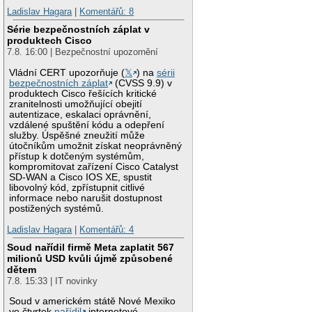
Ladislav Hagara
|
Komentářů: 8
Série bezpečnostních záplat v
produktech Cisco
7.8. 16:00 | Bezpečnostní upozornění
Vládní CERT upozorňuje (
𝕏
) na
sérii
bezpečnostních záplat
(CVSS 9.9) v
produktech Cisco řešících kritické
zranitelnosti umožňující obejití
autentizace, eskalaci oprávnění,
vzdálené spuštění kódu a odepření
služby. Úspěšné zneužití může
útočníkům umožnit získat neoprávněný
přístup k dotčeným systémům,
kompromitovat zařízení Cisco Catalyst
SD-WAN a Cisco IOS XE, spustit
libovolný kód, zpřístupnit citlivé
informace nebo narušit dostupnost
postižených systémů.
Ladislav Hagara
|
Komentářů: 4
Soud nařídil firmě Meta zaplatit 567
milionů USD kvůli újmě způsobené
dětem
7.8. 15:33 | IT novinky
Soud v americkém státě Nové Mexiko
ve čtvrtek
nařídil
internetové