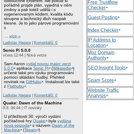
odbouchne Enterem. Ale pokud si
Free Trustflow
pořádně projde plán, vyjedná v něm
Checker
změny a pak totéž udělá i s
vygenerovaným kódem, kvalita kódu
Guest Posting
stoupne a technický dluh naopak
klesne. Je to jako párové programování
s
Index Checker
…
více »
IP Address to
Ladislav Hagara
|
Komentářů: 0
Location
Sonic Pi 5.0.0
Moz Domain
včera 12:44 | Nová verze
Authority
Sam Aaron
vydal novou major verzi
SEO Insight Tools
5.0.0
aplikace
Sonic Pi
(
Wikipedie
)
určené také pro výuku programování
pomocí skládání hudby. Přehled
Spam Score
novinek na
GitHubu
. Instalovat lze také
z
Flathubu
.
Website Traffic
Analysis
Ladislav Hagara
|
Komentářů: 0
Quake: Dawn of the Machine
8.8. 04:44 | IT novinky
U příležitosti 30. výročí vydání
počítačové hry
Quake
byla
vydána
nová epizoda
s názvem
Dawn of the
Machine
(
Steam
).