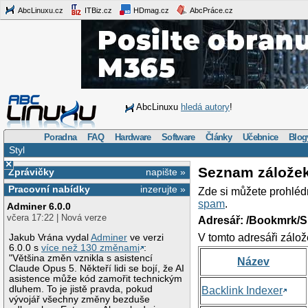
AbcLinuxu.cz
ITBiz.cz
HDmag.cz
AbcPráce.cz
AbcLinuxu
hledá autory
!
Poradna
FAQ
Hardware
Software
Články
Učebnice
Blog
Styl
×
Seznam zálože
Zprávičky
napište »
Pracovní nabídky
inzerujte »
Zde si můžete prohléd
spam
.
Adminer 6.0.0
včera 17:22 | Nová verze
Adresář: /Bookmrk/S
V tomto adresáři zálož
Jakub Vrána vydal
Adminer
ve verzi
6.0.0 s
více než 130 změnami
:
"Většina změn vznikla s asistencí
Název
Claude Opus 5. Někteří lidi se bojí, že AI
asistence může kód zamořit technickým
dluhem. To je jistě pravda, pokud
Backlink Indexer
vývojář všechny změny bezduše