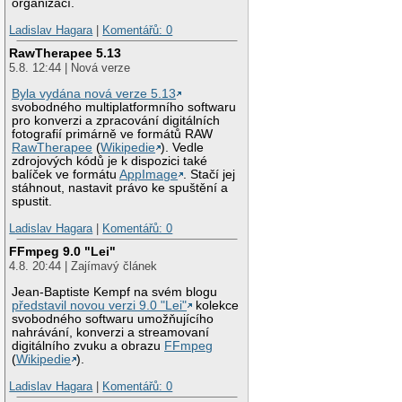
organizací.
Ladislav Hagara
|
Komentářů: 0
RawTherapee 5.13
5.8. 12:44 | Nová verze
Byla vydána nová verze 5.13
svobodného multiplatformního softwaru
pro konverzi a zpracování digitálních
fotografií primárně ve formátů RAW
RawTherapee
(
Wikipedie
). Vedle
zdrojových kódů je k dispozici také
balíček ve formátu
AppImage
. Stačí jej
stáhnout, nastavit právo ke spuštění a
spustit.
Ladislav Hagara
|
Komentářů: 0
FFmpeg 9.0 "Lei"
4.8. 20:44 | Zajímavý článek
Jean-Baptiste Kempf na svém blogu
představil novou verzi 9.0 "Lei"
kolekce
svobodného softwaru umožňujícího
nahrávání, konverzi a streamovaní
digitálního zvuku a obrazu
FFmpeg
(
Wikipedie
).
Ladislav Hagara
|
Komentářů: 0