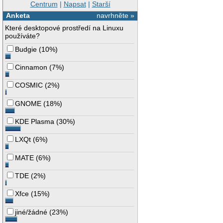
Centrum
|
Napsat
|
Starší
Anketa
navrhněte »
Které desktopové prostředí na Linuxu
používáte?
Budgie
(
10%
)
Cinnamon
(
7%
)
COSMIC
(
2%
)
GNOME
(
18%
)
KDE Plasma
(
30%
)
LXQt
(
6%
)
MATE
(
6%
)
TDE
(
2%
)
Xfce
(
15%
)
jiné/žádné
(
23%
)