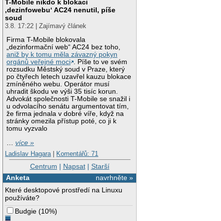
T-Mobile nikdo k blokaci
‚dezinfowebu‘ AC24 nenutil, píše
soud
3.8. 17:22 | Zajímavý článek
Firma T-Mobile blokovala
„dezinformační web“ AC24 bez toho,
aniž by k tomu měla závazný pokyn
orgánů veřejné moci
. Píše to ve svém
rozsudku Městský soud v Praze, který
po čtyřech letech uzavřel kauzu blokace
zmíněného webu. Operátor musí
uhradit škodu ve výši 35 tisíc korun.
Advokát společnosti T-Mobile se snažil i
u odvolacího senátu argumentovat tím,
že firma jednala v dobré víře, když na
stránky omezila přístup poté, co ji k
tomu vyzvalo
…
více »
Ladislav Hagara
|
Komentářů: 71
Centrum
|
Napsat
|
Starší
Anketa
navrhněte »
Které desktopové prostředí na Linuxu
používáte?
Budgie
(
10%
)