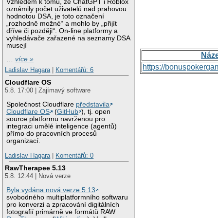
Vzhledem k tomu, že ChatGPT i Roblox
oznámily počet uživatelů nad prahovou
hodnotou DSA, je toto označení
„rozhodně možné“ a mohlo by „přijít
dříve či později“. On-line platformy a
vyhledávače zařazené na seznamy DSA
musejí
Náz
…
více »
https://bonuspokerga
Ladislav Hagara
|
Komentářů: 6
Cloudflare OS
5.8. 17:00 | Zajímavý software
Společnost Cloudflare
představila
Cloudflare OS
(
GitHub
), tj. open
source platformu navrženou pro
integraci umělé inteligence (agentů)
přímo do pracovních procesů
organizací.
Ladislav Hagara
|
Komentářů: 0
RawTherapee 5.13
5.8. 12:44 | Nová verze
Byla vydána nová verze 5.13
svobodného multiplatformního softwaru
pro konverzi a zpracování digitálních
fotografií primárně ve formátů RAW