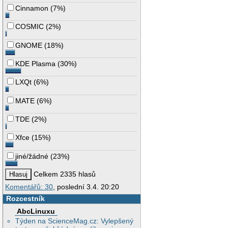
Cinnamon
(
7%
)
COSMIC
(
2%
)
GNOME
(
18%
)
KDE Plasma
(
30%
)
LXQt
(
6%
)
MATE
(
6%
)
TDE
(
2%
)
Xfce
(
15%
)
jiné/žádné
(
23%
)
Celkem 2335 hlasů
Komentářů: 30
, poslední 3.4. 20:20
Rozcestník
AbcLinuxu
Týden na ScienceMag.cz: Vylepšený