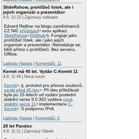
SlideRshow, prohlížeč fotek, ale i
jejich organizér a prezentátor
4.8. 12:22 | Zajímavý software
Edvard Rejthar na blogu zaměstnanců
CZ.NIC
představil
svou aplikaci
SlideRshow
(
GitHub
). Funguje jako
prohlížeč fotek, ale i jako jejich
organizér a prezentátor. Neinstaluje se,
běží přímo v prohlížeči. Bez serveru.
Offline.
Ladislav Hagara
|
Komentářů: 11
Kermit má 45 let. Vydán C-Kermit 11
4.8. 11:44 | Nová verze
Kermit
, tj. protokol pro přenos souborů,
vznikl před 45 lety
. Při této příležitosti
byla po 15 letech od vydání poslední
stabilní verze 9.0.302 vydána
nová
stabilní verze 11
implementace
C-
Kermit
. S podporou IPv6.
Ladislav Hagara
|
Komentářů: 0
20 let Pandoc
4.8. 11:11 | Zajímavý článek