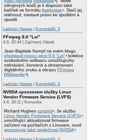
RawTherapee
(
Wikipedie
). Vedle
zdrojových kódů je k dispozici také
balíček ve formátu
AppImage
. Stačí jej
stáhnout, nastavit právo ke spuštění a
spustit.
Ladislav Hagara
|
Komentářů: 0
FFmpeg 9.0 "Lei"
4.8. 20:44 | Zajímavý článek
Jean-Baptiste Kempf na svém blogu
představil novou verzi 9.0 "Lei"
kolekce
svobodného softwaru umožňujícího
nahrávání, konverzi a streamovaní
digitálního zvuku a obrazu
FFmpeg
(
Wikipedie
).
Ladislav Hagara
|
Komentářů: 0
NVIDIA sponzorem služby Linux
Vendor Firmware Service (LVFS)
4.8. 20:11 | Komunita
Richard Hughes
oznámil
, že službu
Linux Vendor Firmware Service (LVFS)
umožňující aktualizovat firmware
zařízení na počítačích s Linuxem, nově
sponzoruje také společnost NVIDIA
.
Ladislav Hagara
|
Komentářů: 0