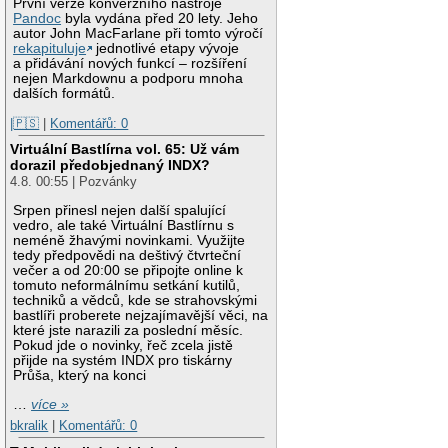
První verze konverzního nástroje
Pandoc
byla vydána před 20 lety. Jeho
autor John MacFarlane při tomto výročí
rekapituluje
jednotlivé etapy vývoje
a přidávání nových funkcí – rozšíření
nejen Markdownu a podporu mnoha
dalších formátů.
|🇵🇸
|
Komentářů: 0
Virtuální Bastlírna vol. 65: Už vám
dorazil předobjednaný INDX?
4.8. 00:55 | Pozvánky
Srpen přinesl nejen další spalující
vedro, ale také Virtuální Bastlírnu s
neméně žhavými novinkami. Využijte
tedy předpovědi na deštivý čtvrteční
večer a od 20:00 se připojte online k
tomuto neformálnímu setkání kutilů,
techniků a vědců, kde se strahovskými
bastlíři proberete nejzajímavější věci, na
které jste narazili za poslední měsíc.
Pokud jde o novinky, řeč zcela jistě
přijde na systém INDX pro tiskárny
Průša, který na konci
…
více »
bkralik
|
Komentářů: 0