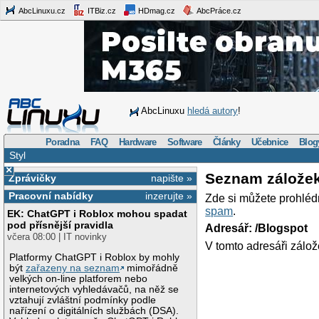
AbcLinuxu.cz
ITBiz.cz
HDmag.cz
AbcPráce.cz
AbcLinuxu
hledá autory
!
Poradna
FAQ
Hardware
Software
Články
Učebnice
Blog
Styl
×
Seznam zálože
Zprávičky
napište »
Pracovní nabídky
inzerujte »
Zde si můžete prohléd
spam
.
EK: ChatGPT i Roblox mohou spadat
pod přísnější pravidla
Adresář: /Blogspot
včera 08:00 | IT novinky
V tomto adresáři zálož
Platformy ChatGPT i Roblox by mohly
být
zařazeny na seznam
mimořádně
velkých on-line platforem nebo
internetových vyhledávačů, na něž se
vztahují zvláštní podmínky podle
nařízení o digitálních službách (DSA).