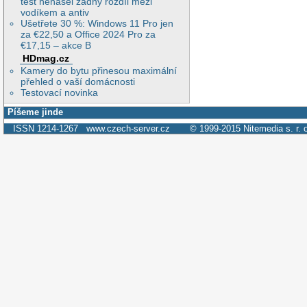
test nenašel žádný rozdíl mezi
vodíkem a antiv
Ušetřete 30 %: Windows 11 Pro jen
za €22,50 a Office 2024 Pro za
€17,15 – akce B
HDmag.cz
Kamery do bytu přinesou maximální
přehled o vaší domácnosti
Testovací novinka
Píšeme jinde
ISSN 1214-1267
www.czech-server.cz
© 1999-2015
Nitemedia s. r. 