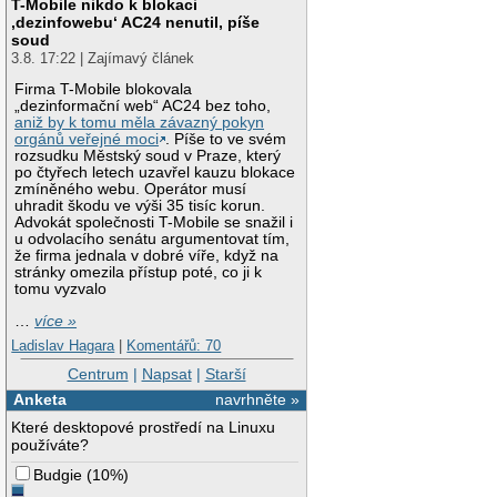
T-Mobile nikdo k blokaci
‚dezinfowebu‘ AC24 nenutil, píše
soud
3.8. 17:22 | Zajímavý článek
Firma T-Mobile blokovala
„dezinformační web“ AC24 bez toho,
aniž by k tomu měla závazný pokyn
orgánů veřejné moci
. Píše to ve svém
rozsudku Městský soud v Praze, který
po čtyřech letech uzavřel kauzu blokace
zmíněného webu. Operátor musí
uhradit škodu ve výši 35 tisíc korun.
Advokát společnosti T-Mobile se snažil i
u odvolacího senátu argumentovat tím,
že firma jednala v dobré víře, když na
stránky omezila přístup poté, co ji k
tomu vyzvalo
…
více »
Ladislav Hagara
|
Komentářů: 70
Centrum
|
Napsat
|
Starší
Anketa
navrhněte »
Které desktopové prostředí na Linuxu
používáte?
Budgie
(
10%
)