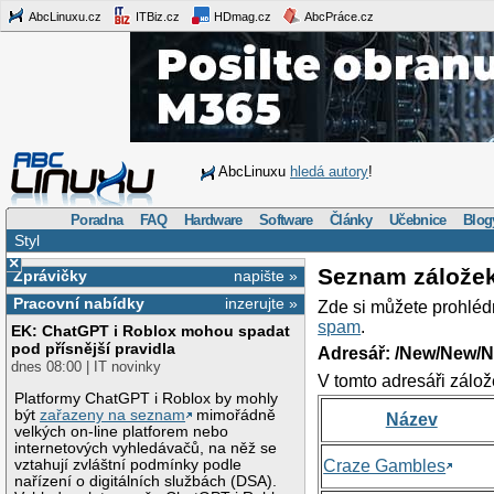
AbcLinuxu.cz
ITBiz.cz
HDmag.cz
AbcPráce.cz
AbcLinuxu
hledá autory
!
Poradna
FAQ
Hardware
Software
Články
Učebnice
Blog
Styl
×
Seznam zálože
Zprávičky
napište »
Pracovní nabídky
inzerujte »
Zde si můžete prohléd
spam
.
EK: ChatGPT i Roblox mohou spadat
pod přísnější pravidla
Adresář: /New/New/N
dnes 08:00 | IT novinky
V tomto adresáři zálož
Platformy ChatGPT i Roblox by mohly
být
zařazeny na seznam
mimořádně
Název
velkých on-line platforem nebo
internetových vyhledávačů, na něž se
vztahují zvláštní podmínky podle
Craze Gambles
nařízení o digitálních službách (DSA).