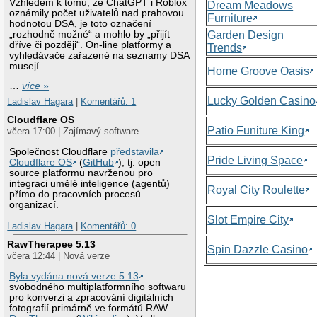
Vzhledem k tomu, že ChatGPT i Roblox
Dream Meadows
oznámily počet uživatelů nad prahovou
Furniture
hodnotou DSA, je toto označení
„rozhodně možné“ a mohlo by „přijít
Garden Design
dříve či později“. On-line platformy a
Trends
vyhledávače zařazené na seznamy DSA
musejí
Home Groove Oasis
…
více »
Lucky Golden Casino
Ladislav Hagara
|
Komentářů: 1
Cloudflare OS
Patio Funiture King
včera 17:00 | Zajímavý software
Společnost Cloudflare
představila
Pride Living Space
Cloudflare OS
(
GitHub
), tj. open
source platformu navrženou pro
integraci umělé inteligence (agentů)
Royal City Roulette
přímo do pracovních procesů
organizací.
Slot Empire City
Ladislav Hagara
|
Komentářů: 0
RawTherapee 5.13
Spin Dazzle Casino
včera 12:44 | Nová verze
Byla vydána nová verze 5.13
svobodného multiplatformního softwaru
pro konverzi a zpracování digitálních
fotografií primárně ve formátů RAW