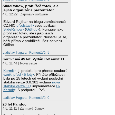
SlideRshow, prohlížeč fotek, ale i
jejich organizér a prezentátor
4.8. 12:22 | Zajímavý software
Edvard Rejthar na blogu zaměstnanců
CZ.NIC
představil
svou aplikaci
SlideRshow
(
GitHub
). Funguje jako
prohlížeč fotek, ale i jako jejich
organizér a prezentátor. Neinstaluje se,
běží přímo v prohlížeči. Bez serveru.
Offline.
Ladislav Hagara
|
Komentářů: 9
Kermit má 45 let. Vydán C-Kermit 11
4.8. 11:44 | Nová verze
Kermit
, tj. protokol pro přenos souborů,
vznikl před 45 lety
. Při této příležitosti
byla po 15 letech od vydání poslední
stabilní verze 9.0.302 vydána
nová
stabilní verze 11
implementace
C-
Kermit
. S podporou IPv6.
Ladislav Hagara
|
Komentářů: 0
20 let Pandoc
4.8. 11:11 | Zajímavý článek