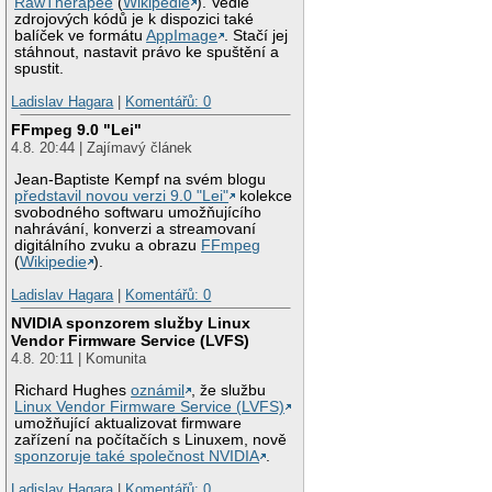
RawTherapee
(
Wikipedie
). Vedle
zdrojových kódů je k dispozici také
balíček ve formátu
AppImage
. Stačí jej
stáhnout, nastavit právo ke spuštění a
spustit.
Ladislav Hagara
|
Komentářů: 0
FFmpeg 9.0 "Lei"
4.8. 20:44 | Zajímavý článek
Jean-Baptiste Kempf na svém blogu
představil novou verzi 9.0 "Lei"
kolekce
svobodného softwaru umožňujícího
nahrávání, konverzi a streamovaní
digitálního zvuku a obrazu
FFmpeg
(
Wikipedie
).
Ladislav Hagara
|
Komentářů: 0
NVIDIA sponzorem služby Linux
Vendor Firmware Service (LVFS)
4.8. 20:11 | Komunita
Richard Hughes
oznámil
, že službu
Linux Vendor Firmware Service (LVFS)
umožňující aktualizovat firmware
zařízení na počítačích s Linuxem, nově
sponzoruje také společnost NVIDIA
.
Ladislav Hagara
|
Komentářů: 0