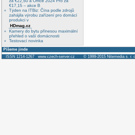
za €22,50 a Office 2024 Pro za
€17,15 – akce B
Týden na ITBiz: Čína podle zdrojů
zahájila výrobu zařízení pro domácí
produkci v
HDmag.cz
Kamery do bytu přinesou maximální
přehled o vaší domácnosti
Testovací novinka
Píšeme jinde
ISSN 1214-1267
www.czech-server.cz
© 1999-2015
Nitemedia s. r. 