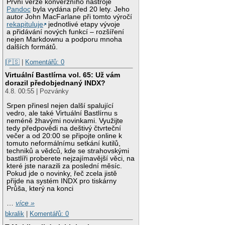
První verze konverzního nástroje
Pandoc
byla vydána před 20 lety. Jeho
autor John MacFarlane při tomto výročí
rekapituluje
jednotlivé etapy vývoje
a přidávání nových funkcí – rozšíření
nejen Markdownu a podporu mnoha
dalších formátů.
|🇵🇸
|
Komentářů: 0
Virtuální Bastlírna vol. 65: Už vám
dorazil předobjednaný INDX?
4.8. 00:55 | Pozvánky
Srpen přinesl nejen další spalující
vedro, ale také Virtuální Bastlírnu s
neméně žhavými novinkami. Využijte
tedy předpovědi na deštivý čtvrteční
večer a od 20:00 se připojte online k
tomuto neformálnímu setkání kutilů,
techniků a vědců, kde se strahovskými
bastlíři proberete nejzajímavější věci, na
které jste narazili za poslední měsíc.
Pokud jde o novinky, řeč zcela jistě
přijde na systém INDX pro tiskárny
Průša, který na konci
…
více »
bkralik
|
Komentářů: 0