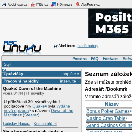
AbcLinuxu.cz
ITBiz.cz
HDmag.cz
AbcPráce.cz
AbcLinuxu
hledá autory
!
Poradna
FAQ
Hardware
Softw
Styl
×
Seznam zálože
Zprávičky
napište »
Pracovní nabídky
inzerujte »
Zde si můžete prohléd
Quake: Dawn of the Machine
Adresář: /Bookmrk
včera 04:44 | IT novinky
V tomto adresáři zálož
U příležitosti 30. výročí vydání
Název
počítačové hry
Quake
byla
vydána
nová epizoda
s názvem
Dawn of the
Bonus Poker Games
Machine
(
Steam
).
Casino Crap Table
Ladislav Hagara
|
Komentářů: 6
Grand Casinos Onlin
Série bezpečnostních záplat v