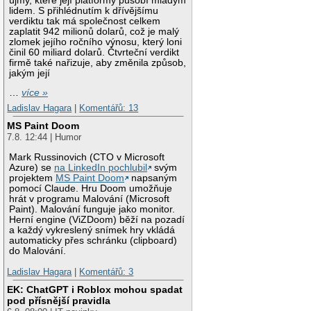
újmy, které její platformy působí mladým
lidem. S přihlédnutím k dřívějšímu
verdiktu tak má společnost celkem
zaplatit 942 milionů dolarů, což je malý
zlomek jejího ročního výnosu, který loni
činil 60 miliard dolarů. Čtvrteční verdikt
firmě také nařizuje, aby změnila způsob,
jakým její
…
více »
Ladislav Hagara
|
Komentářů: 13
MS Paint Doom
7.8. 12:44 | Humor
Mark Russinovich (CTO v Microsoft
Azure) se
na LinkedIn pochlubil
svým
projektem
MS Paint Doom
napsaným
pomocí Claude. Hru Doom umožňuje
hrát v programu Malování (Microsoft
Paint). Malování funguje jako monitor.
Herní engine (ViZDoom) běží na pozadí
a každý vykreslený snímek hry vkládá
automaticky přes schránku (clipboard)
do Malování.
Ladislav Hagara
|
Komentářů: 3
EK: ChatGPT i Roblox mohou spadat
pod přísnější pravidla