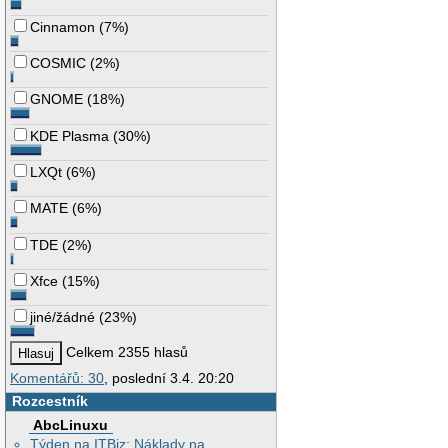
Cinnamon
(
7%
)
COSMIC
(
2%
)
GNOME
(
18%
)
KDE Plasma
(
30%
)
LXQt
(
6%
)
MATE
(
6%
)
TDE
(
2%
)
Xfce
(
15%
)
jiné/žádné
(
23%
)
Celkem 2355 hlasů
Komentářů: 30
, poslední 3.4. 20:20
Rozcestník
AbcLinuxu
Týden na ITBiz: Náklady na