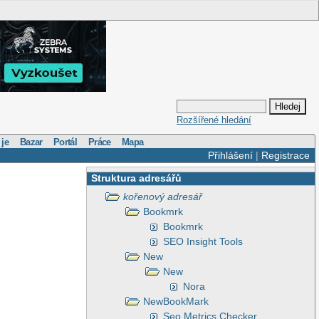
Rozšířené hledání
 je
Bazar
Portál
Práce
Mapa
Přihlášení
|
Registrace
Struktura adresářů
kořenový adresář
Bookmrk
Bookmrk
SEO Insight Tools
New
New
Nora
NewBookMark
Seo Metrics Checker