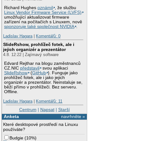
Richard Hughes
oznámil
, že službu
Linux Vendor Firmware Service (LVFS)
umožňující aktualizovat firmware
zařízení na počítačích s Linuxem, nově
sponzoruje také společnost NVIDIA
.
Ladislav Hagara
|
Komentářů: 0
SlideRshow, prohlížeč fotek, ale i
jejich organizér a prezentátor
4.8. 12:22 | Zajímavý software
Edvard Rejthar na blogu zaměstnanců
CZ.NIC
představil
svou aplikaci
SlideRshow
(
GitHub
). Funguje jako
prohlížeč fotek, ale i jako jejich
organizér a prezentátor. Neinstaluje se,
běží přímo v prohlížeči. Bez serveru.
Offline.
Ladislav Hagara
|
Komentářů: 11
Centrum
|
Napsat
|
Starší
Anketa
navrhněte »
Které desktopové prostředí na Linuxu
používáte?
Budgie
(
10%
)