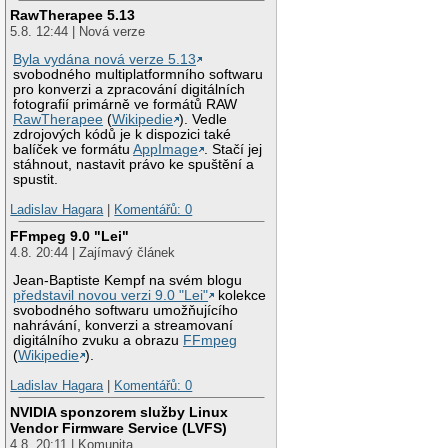
RawTherapee 5.13
5.8. 12:44 | Nová verze
Byla vydána nová verze 5.13
svobodného multiplatformního softwaru
pro konverzi a zpracování digitálních
fotografií primárně ve formátů RAW
RawTherapee
(
Wikipedie
). Vedle
zdrojových kódů je k dispozici také
balíček ve formátu
AppImage
. Stačí jej
stáhnout, nastavit právo ke spuštění a
spustit.
Ladislav Hagara
|
Komentářů: 0
FFmpeg 9.0 "Lei"
4.8. 20:44 | Zajímavý článek
Jean-Baptiste Kempf na svém blogu
představil novou verzi 9.0 "Lei"
kolekce
svobodného softwaru umožňujícího
nahrávání, konverzi a streamovaní
digitálního zvuku a obrazu
FFmpeg
(
Wikipedie
).
Ladislav Hagara
|
Komentářů: 0
NVIDIA sponzorem služby Linux
Vendor Firmware Service (LVFS)
4.8. 20:11 | Komunita