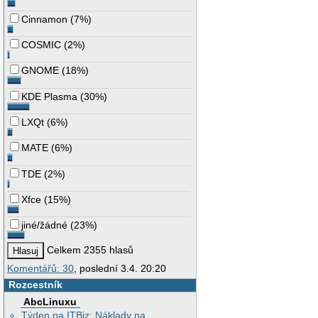
Cinnamon
(
7%
)
COSMIC
(
2%
)
GNOME
(
18%
)
KDE Plasma
(
30%
)
LXQt
(
6%
)
MATE
(
6%
)
TDE
(
2%
)
Xfce
(
15%
)
jiné/žádné
(
23%
)
Celkem 2355 hlasů
Komentářů: 30
, poslední 3.4. 20:20
Rozcestník
AbcLinuxu
Týden na ITBiz: Náklady na