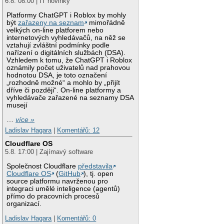
6.8. 08:00 | IT novinky
Platformy ChatGPT i Roblox by mohly
být
zařazeny na seznam
mimořádně
velkých on-line platforem nebo
internetových vyhledávačů, na něž se
vztahují zvláštní podmínky podle
nařízení o digitálních službách (DSA).
Vzhledem k tomu, že ChatGPT i Roblox
oznámily počet uživatelů nad prahovou
hodnotou DSA, je toto označení
„rozhodně možné“ a mohlo by „přijít
dříve či později“. On-line platformy a
vyhledávače zařazené na seznamy DSA
musejí
…
více »
Ladislav Hagara
|
Komentářů: 12
Cloudflare OS
5.8. 17:00 | Zajímavý software
Společnost Cloudflare
představila
Cloudflare OS
(
GitHub
), tj. open
source platformu navrženou pro
integraci umělé inteligence (agentů)
přímo do pracovních procesů
organizací.
Ladislav Hagara
|
Komentářů: 0