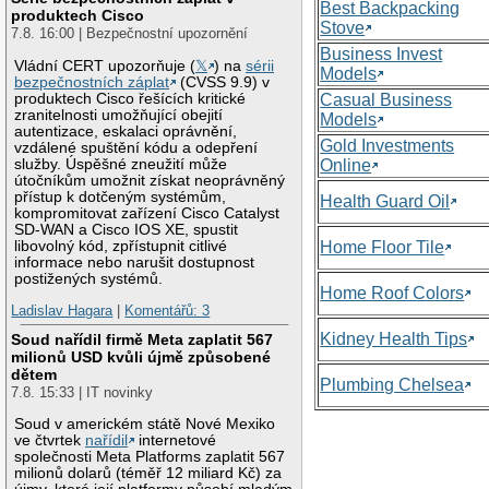
Best Backpacking
produktech Cisco
Stove
7.8. 16:00 | Bezpečnostní upozornění
Business Invest
Vládní CERT upozorňuje (
𝕏
) na
sérii
Models
bezpečnostních záplat
(CVSS 9.9) v
produktech Cisco řešících kritické
Casual Business
zranitelnosti umožňující obejití
Models
autentizace, eskalaci oprávnění,
Gold Investments
vzdálené spuštění kódu a odepření
služby. Úspěšné zneužití může
Online
útočníkům umožnit získat neoprávněný
přístup k dotčeným systémům,
Health Guard Oil
kompromitovat zařízení Cisco Catalyst
SD-WAN a Cisco IOS XE, spustit
libovolný kód, zpřístupnit citlivé
Home Floor Tile
informace nebo narušit dostupnost
postižených systémů.
Home Roof Colors
Ladislav Hagara
|
Komentářů: 3
Kidney Health Tips
Soud nařídil firmě Meta zaplatit 567
milionů USD kvůli újmě způsobené
dětem
Plumbing Chelsea
7.8. 15:33 | IT novinky
Soud v americkém státě Nové Mexiko
ve čtvrtek
nařídil
internetové
společnosti Meta Platforms zaplatit 567
milionů dolarů (téměř 12 miliard Kč) za