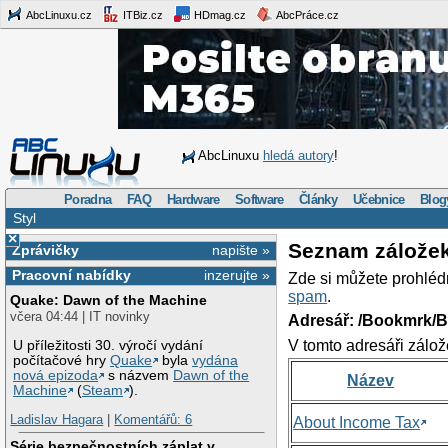
AbcLinuxu.cz
ITBiz.cz
HDmag.cz
AbcPráce.cz
AbcLinuxu
hledá autory
!
Poradna
FAQ
Hardware
Software
Články
Učebnice
Blog
Styl
×
Seznam zálože
Zprávičky
napište »
Pracovní nabídky
inzerujte »
Zde si můžete prohléd
spam
.
Quake: Dawn of the Machine
včera 04:44 | IT novinky
Adresář: /Bookmrk/
V tomto adresáři zálož
U příležitosti 30. výročí vydání
počítačové hry
Quake
byla
vydána
nová epizoda
s názvem
Dawn of the
Název
Machine
(
Steam
).
Ladislav Hagara
|
Komentářů: 6
About Income Tax
Série bezpečnostních záplat v