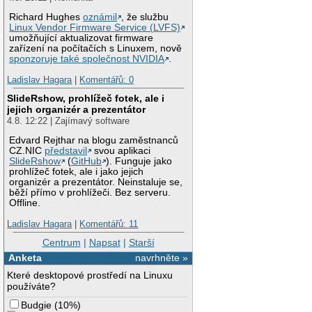
Richard Hughes
oznámil
, že službu
Linux Vendor Firmware Service (LVFS)
umožňující aktualizovat firmware
zařízení na počítačích s Linuxem, nově
sponzoruje také společnost NVIDIA
.
Ladislav Hagara
|
Komentářů: 0
SlideRshow, prohlížeč fotek, ale i
jejich organizér a prezentátor
4.8. 12:22 | Zajímavý software
Edvard Rejthar na blogu zaměstnanců
CZ.NIC
představil
svou aplikaci
SlideRshow
(
GitHub
). Funguje jako
prohlížeč fotek, ale i jako jejich
organizér a prezentátor. Neinstaluje se,
běží přímo v prohlížeči. Bez serveru.
Offline.
Ladislav Hagara
|
Komentářů: 11
Centrum
|
Napsat
|
Starší
Anketa
navrhněte »
Které desktopové prostředí na Linuxu
používáte?
Budgie
(
10%
)