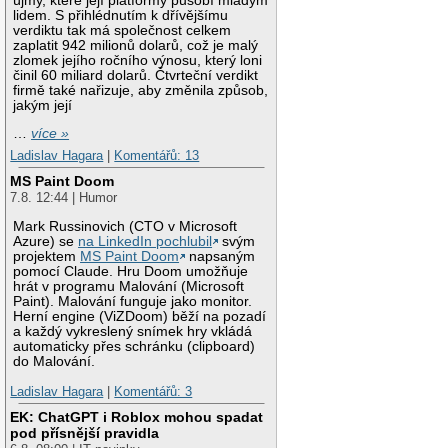
újmy, které její platformy působí mladým
lidem. S přihlédnutím k dřívějšímu
verdiktu tak má společnost celkem
zaplatit 942 milionů dolarů, což je malý
zlomek jejího ročního výnosu, který loni
činil 60 miliard dolarů. Čtvrteční verdikt
firmě také nařizuje, aby změnila způsob,
jakým její
…
více »
Ladislav Hagara
|
Komentářů: 13
MS Paint Doom
7.8. 12:44 | Humor
Mark Russinovich (CTO v Microsoft
Azure) se
na LinkedIn pochlubil
svým
projektem
MS Paint Doom
napsaným
pomocí Claude. Hru Doom umožňuje
hrát v programu Malování (Microsoft
Paint). Malování funguje jako monitor.
Herní engine (ViZDoom) běží na pozadí
a každý vykreslený snímek hry vkládá
automaticky přes schránku (clipboard)
do Malování.
Ladislav Hagara
|
Komentářů: 3
EK: ChatGPT i Roblox mohou spadat
pod přísnější pravidla