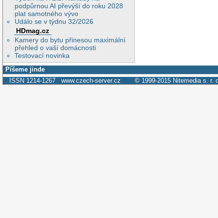
podpůrnou AI převýší do roku 2028
plat samotného vývo
Událo se v týdnu 32/2026
HDmag.cz
Kamery do bytu přinesou maximální
přehled o vaší domácnosti
Testovací novinka
Píšeme jinde
ISSN 1214-1267
www.czech-server.cz
© 1999-2015
Nitemedia s. r. 