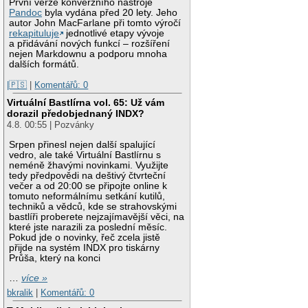
První verze konverzního nástroje
Pandoc
byla vydána před 20 lety. Jeho
autor John MacFarlane při tomto výročí
rekapituluje
jednotlivé etapy vývoje
a přidávání nových funkcí – rozšíření
nejen Markdownu a podporu mnoha
dalších formátů.
|🇵🇸
|
Komentářů: 0
Virtuální Bastlírna vol. 65: Už vám
dorazil předobjednaný INDX?
4.8. 00:55 | Pozvánky
Srpen přinesl nejen další spalující
vedro, ale také Virtuální Bastlírnu s
neméně žhavými novinkami. Využijte
tedy předpovědi na deštivý čtvrteční
večer a od 20:00 se připojte online k
tomuto neformálnímu setkání kutilů,
techniků a vědců, kde se strahovskými
bastlíři proberete nejzajímavější věci, na
které jste narazili za poslední měsíc.
Pokud jde o novinky, řeč zcela jistě
přijde na systém INDX pro tiskárny
Průša, který na konci
…
více »
bkralik
|
Komentářů: 0