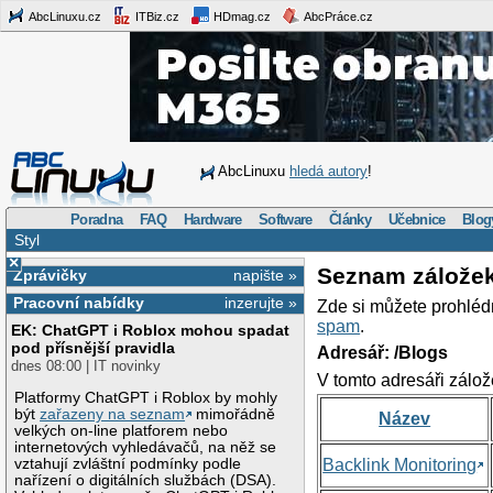
AbcLinuxu.cz
ITBiz.cz
HDmag.cz
AbcPráce.cz
AbcLinuxu
hledá autory
!
Poradna
FAQ
Hardware
Software
Články
Učebnice
Blog
Styl
×
Seznam zálože
Zprávičky
napište »
Pracovní nabídky
inzerujte »
Zde si můžete prohléd
spam
.
EK: ChatGPT i Roblox mohou spadat
pod přísnější pravidla
Adresář: /Blogs
dnes 08:00 | IT novinky
V tomto adresáři zálož
Platformy ChatGPT i Roblox by mohly
být
zařazeny na seznam
mimořádně
Název
velkých on-line platforem nebo
internetových vyhledávačů, na něž se
vztahují zvláštní podmínky podle
Backlink Monitoring
nařízení o digitálních službách (DSA).