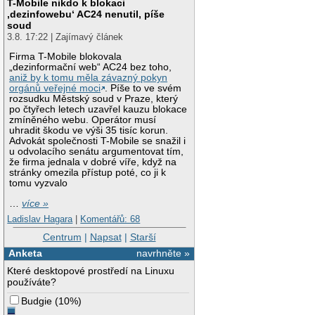
T-Mobile nikdo k blokaci
‚dezinfowebu‘ AC24 nenutil, píše
soud
3.8. 17:22 | Zajímavý článek
Firma T-Mobile blokovala
„dezinformační web“ AC24 bez toho,
aniž by k tomu měla závazný pokyn
orgánů veřejné moci
. Píše to ve svém
rozsudku Městský soud v Praze, který
po čtyřech letech uzavřel kauzu blokace
zmíněného webu. Operátor musí
uhradit škodu ve výši 35 tisíc korun.
Advokát společnosti T-Mobile se snažil i
u odvolacího senátu argumentovat tím,
že firma jednala v dobré víře, když na
stránky omezila přístup poté, co ji k
tomu vyzvalo
…
více »
Ladislav Hagara
|
Komentářů: 68
Centrum
|
Napsat
|
Starší
Anketa
navrhněte »
Které desktopové prostředí na Linuxu
používáte?
Budgie
(
10%
)