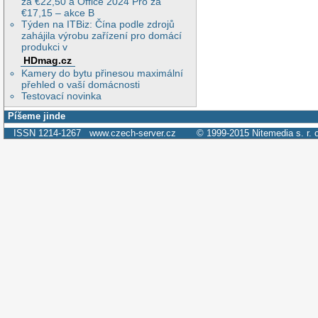
za €22,50 a Office 2024 Pro za
€17,15 – akce B
Týden na ITBiz: Čína podle zdrojů
zahájila výrobu zařízení pro domácí
produkci v
HDmag.cz
Kamery do bytu přinesou maximální
přehled o vaší domácnosti
Testovací novinka
Píšeme jinde
ISSN 1214-1267
www.czech-server.cz
© 1999-2015
Nitemedia s. r. 