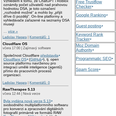
Vzhledem k tomu, že ChatGPT i Roblox
Free Trustflow
oznámily počet uživatelů nad prahovou
Checker
hodnotou DSA, je toto označení
„rozhodně možné“ a mohlo by „přijít
Google Ranking
dříve či později“. On-line platformy a
vyhledávače zařazené na seznamy DSA
musejí
Guest posting
…
více »
Keyword Rank
Ladislav Hagara
|
Komentářů: 1
Tracker
Cloudflare OS
Moz Domain
včera 17:00 | Zajímavý software
Authority
Společnost Cloudflare
představila
Programmatic SEO
Cloudflare OS
(
GitHub
), tj. open
source platformu navrženou pro
integraci umělé inteligence (agentů)
Spam Score
přímo do pracovních procesů
organizací.
Ladislav Hagara
|
Komentářů: 0
RawTherapee 5.13
včera 12:44 | Nová verze
Byla vydána nová verze 5.13
svobodného multiplatformního softwaru
pro konverzi a zpracování digitálních
fotografií primárně ve formátů RAW