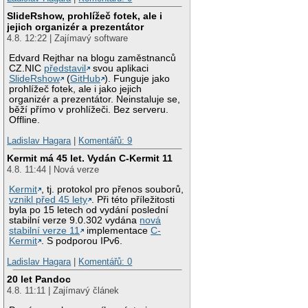
SlideRshow, prohlížeč fotek, ale i
jejich organizér a prezentátor
4.8. 12:22 | Zajímavý software
Edvard Rejthar na blogu zaměstnanců
CZ.NIC
představil
svou aplikaci
SlideRshow
(
GitHub
). Funguje jako
prohlížeč fotek, ale i jako jejich
organizér a prezentátor. Neinstaluje se,
běží přímo v prohlížeči. Bez serveru.
Offline.
Ladislav Hagara
|
Komentářů: 9
Kermit má 45 let. Vydán C-Kermit 11
4.8. 11:44 | Nová verze
Kermit
, tj. protokol pro přenos souborů,
vznikl před 45 lety
. Při této příležitosti
byla po 15 letech od vydání poslední
stabilní verze 9.0.302 vydána
nová
stabilní verze 11
implementace
C-
Kermit
. S podporou IPv6.
Ladislav Hagara
|
Komentářů: 0
20 let Pandoc
4.8. 11:11 | Zajímavý článek