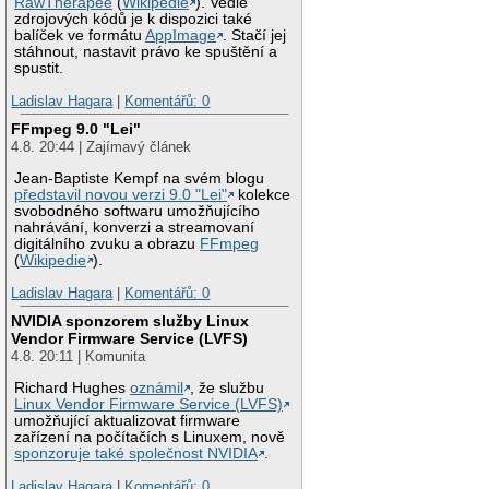
RawTherapee
(
Wikipedie
). Vedle
zdrojových kódů je k dispozici také
balíček ve formátu
AppImage
. Stačí jej
stáhnout, nastavit právo ke spuštění a
spustit.
Ladislav Hagara
|
Komentářů: 0
FFmpeg 9.0 "Lei"
4.8. 20:44 | Zajímavý článek
Jean-Baptiste Kempf na svém blogu
představil novou verzi 9.0 "Lei"
kolekce
svobodného softwaru umožňujícího
nahrávání, konverzi a streamovaní
digitálního zvuku a obrazu
FFmpeg
(
Wikipedie
).
Ladislav Hagara
|
Komentářů: 0
NVIDIA sponzorem služby Linux
Vendor Firmware Service (LVFS)
4.8. 20:11 | Komunita
Richard Hughes
oznámil
, že službu
Linux Vendor Firmware Service (LVFS)
umožňující aktualizovat firmware
zařízení na počítačích s Linuxem, nově
sponzoruje také společnost NVIDIA
.
Ladislav Hagara
|
Komentářů: 0