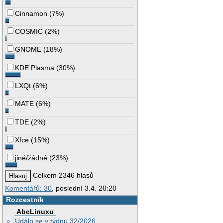
Cinnamon
(
7%
)
COSMIC
(
2%
)
GNOME
(
18%
)
KDE Plasma
(
30%
)
LXQt
(
6%
)
MATE
(
6%
)
TDE
(
2%
)
Xfce
(
15%
)
jiné/žádné
(
23%
)
Celkem 2346 hlasů
Komentářů: 30
, poslední 3.4. 20:20
Rozcestník
AbcLinuxu
Událo se v týdnu 32/2026