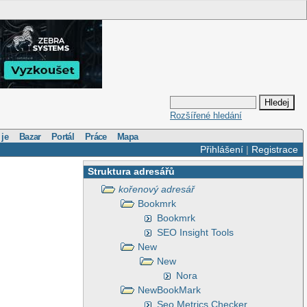
Rozšířené hledání
 je
Bazar
Portál
Práce
Mapa
Přihlášení
|
Registrace
Struktura adresářů
kořenový adresář
Bookmrk
Bookmrk
SEO Insight Tools
New
New
Nora
NewBookMark
Seo Metrics Checker