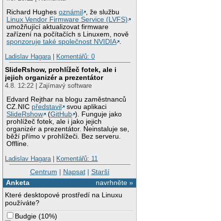
Richard Hughes
oznámil
, že službu
Linux Vendor Firmware Service (LVFS)
umožňující aktualizovat firmware
zařízení na počítačích s Linuxem, nově
sponzoruje také společnost NVIDIA
.
Ladislav Hagara
|
Komentářů: 0
SlideRshow, prohlížeč fotek, ale i
jejich organizér a prezentátor
4.8. 12:22 | Zajímavý software
Edvard Rejthar na blogu zaměstnanců
CZ.NIC
představil
svou aplikaci
SlideRshow
(
GitHub
). Funguje jako
prohlížeč fotek, ale i jako jejich
organizér a prezentátor. Neinstaluje se,
běží přímo v prohlížeči. Bez serveru.
Offline.
Ladislav Hagara
|
Komentářů: 11
Centrum
|
Napsat
|
Starší
Anketa
navrhněte »
Které desktopové prostředí na Linuxu
používáte?
Budgie
(
10%
)