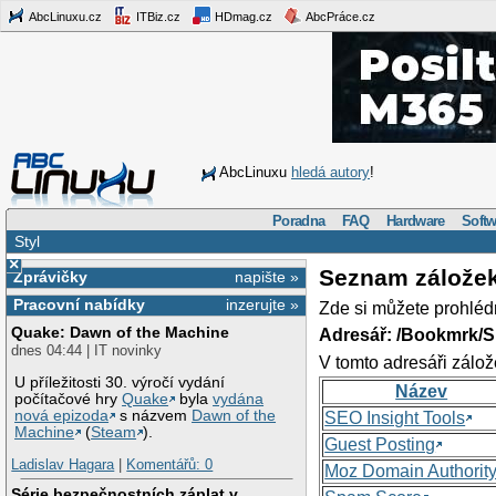
AbcLinuxu.cz
ITBiz.cz
HDmag.cz
AbcPráce.cz
AbcLinuxu
hledá autory
!
Poradna
FAQ
Hardware
Softw
Styl
×
Seznam zálože
Zprávičky
napište »
Pracovní nabídky
inzerujte »
Zde si můžete prohléd
Quake: Dawn of the Machine
Adresář: /Bookmrk/S
dnes 04:44 | IT novinky
V tomto adresáři zálož
U příležitosti 30. výročí vydání
Název
počítačové hry
Quake
byla
vydána
nová epizoda
s názvem
Dawn of the
SEO Insight Tools
Machine
(
Steam
).
Guest Posting
Ladislav Hagara
|
Komentářů: 0
Moz Domain Authorit
Série bezpečnostních záplat v