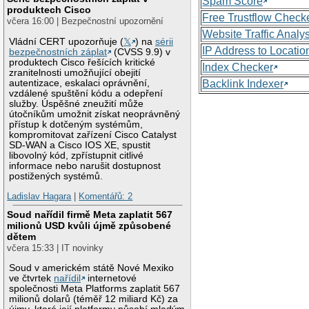
Spam Score
produktech Cisco
Free Trustflow Check
včera 16:00 | Bezpečnostní upozornění
Website Traffic Analy
Vládní CERT upozorňuje (
𝕏
) na
sérii
IP Address to Locatio
bezpečnostních záplat
(CVSS 9.9) v
produktech Cisco řešících kritické
Index Checker
zranitelnosti umožňující obejití
autentizace, eskalaci oprávnění,
Backlink Indexer
vzdálené spuštění kódu a odepření
služby. Úspěšné zneužití může
útočníkům umožnit získat neoprávněný
přístup k dotčeným systémům,
kompromitovat zařízení Cisco Catalyst
SD-WAN a Cisco IOS XE, spustit
libovolný kód, zpřístupnit citlivé
informace nebo narušit dostupnost
postižených systémů.
Ladislav Hagara
|
Komentářů: 2
Soud nařídil firmě Meta zaplatit 567
milionů USD kvůli újmě způsobené
dětem
včera 15:33 | IT novinky
Soud v americkém státě Nové Mexiko
ve čtvrtek
nařídil
internetové
společnosti Meta Platforms zaplatit 567
milionů dolarů (téměř 12 miliard Kč) za