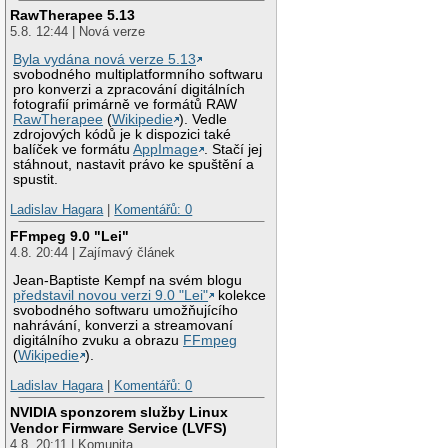
RawTherapee 5.13
5.8. 12:44 | Nová verze
Byla vydána nová verze 5.13
svobodného multiplatformního softwaru
pro konverzi a zpracování digitálních
fotografií primárně ve formátů RAW
RawTherapee
(
Wikipedie
). Vedle
zdrojových kódů je k dispozici také
balíček ve formátu
AppImage
. Stačí jej
stáhnout, nastavit právo ke spuštění a
spustit.
Ladislav Hagara
|
Komentářů: 0
FFmpeg 9.0 "Lei"
4.8. 20:44 | Zajímavý článek
Jean-Baptiste Kempf na svém blogu
představil novou verzi 9.0 "Lei"
kolekce
svobodného softwaru umožňujícího
nahrávání, konverzi a streamovaní
digitálního zvuku a obrazu
FFmpeg
(
Wikipedie
).
Ladislav Hagara
|
Komentářů: 0
NVIDIA sponzorem služby Linux
Vendor Firmware Service (LVFS)
4.8. 20:11 | Komunita