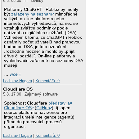
6.8. 08:00 | IT novinky
Platformy ChatGPT i Roblox by mohly
být
zařazeny na seznam
mimořádně
velkých on-line platforem nebo
internetových vyhledávačů, na něž se
vztahují zvláštní podmínky podle
nařízení o digitálních službách (DSA).
Vzhledem k tomu, že ChatGPT i Roblox
oznámily počet uživatelů nad prahovou
hodnotou DSA, je toto označení
„rozhodně možné“ a mohlo by „přijít
dříve či později“. On-line platformy a
vyhledávače zařazené na seznamy DSA
musejí
…
více »
Ladislav Hagara
|
Komentářů: 9
Cloudflare OS
5.8. 17:00 | Zajímavý software
Společnost Cloudflare
představila
Cloudflare OS
(
GitHub
), tj. open
source platformu navrženou pro
integraci umělé inteligence (agentů)
přímo do pracovních procesů
organizací.
Ladislav Hagara
|
Komentářů: 0