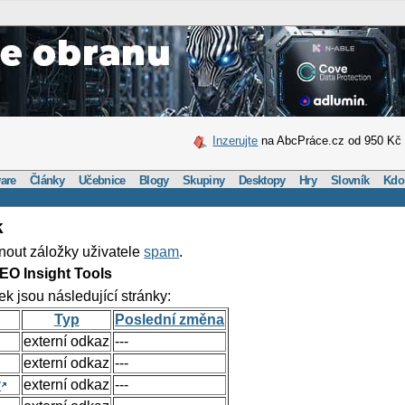
Inzerujte
na AbcPráce.cz od 950 Kč
are
Články
Učebnice
Blogy
Skupiny
Desktopy
Hry
Slovník
Kdo
k
nout záložky uživatele
spam
.
EO Insight Tools
ek jsou následující stránky:
Typ
Poslední změna
externí odkaz
---
externí odkaz
---
y
externí odkaz
---