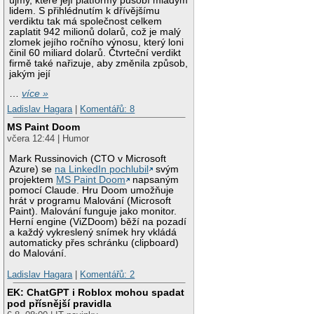
újmy, které její platformy působí mladým
lidem. S přihlédnutím k dřívějšímu
verdiktu tak má společnost celkem
zaplatit 942 milionů dolarů, což je malý
zlomek jejího ročního výnosu, který loni
činil 60 miliard dolarů. Čtvrteční verdikt
firmě také nařizuje, aby změnila způsob,
jakým její
…
více »
Ladislav Hagara
|
Komentářů: 8
MS Paint Doom
včera 12:44 | Humor
Mark Russinovich (CTO v Microsoft
Azure) se
na LinkedIn pochlubil
svým
projektem
MS Paint Doom
napsaným
pomocí Claude. Hru Doom umožňuje
hrát v programu Malování (Microsoft
Paint). Malování funguje jako monitor.
Herní engine (ViZDoom) běží na pozadí
a každý vykreslený snímek hry vkládá
automaticky přes schránku (clipboard)
do Malování.
Ladislav Hagara
|
Komentářů: 2
EK: ChatGPT i Roblox mohou spadat
pod přísnější pravidla