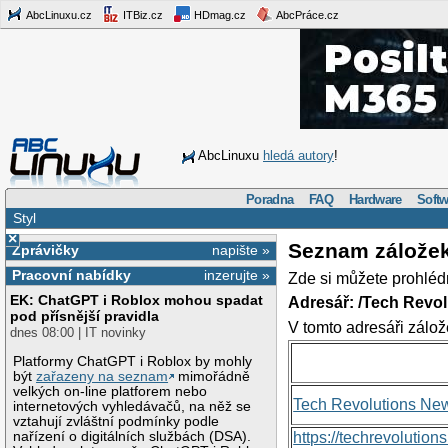
AbcLinuxu.cz
ITBiz.cz
HDmag.cz
AbcPráce.cz
AbcLinuxu
hledá autory
!
Poradna
FAQ
Hardware
Softw
Styl
×
Seznam zálože
Zprávičky
napište »
Pracovní nabídky
inzerujte »
Zde si můžete prohléd
EK: ChatGPT i Roblox mohou spadat
Adresář: /Tech Revo
pod přísnější pravidla
V tomto adresáři zálož
dnes 08:00 | IT novinky
Platformy ChatGPT i Roblox by mohly
být
zařazeny na seznam
mimořádně
velkých on-line platforem nebo
Tech Revolutions Ne
internetových vyhledávačů, na něž se
vztahují zvláštní podmínky podle
nařízení o digitálních službách (DSA).
https://techrevolutio