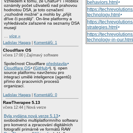
Vzhledem k tomu, že ChatGPT i Roblox
behaviors.html
oznámily počet uživatelů nad prahovou
https://techrevoluti
hodnotou DSA, je toto označení
„rozhodně možné“ a mohlo by „přijít
technology.html
dříve či později“. On-line platformy a
https://techrevolutio
vyhledávače zařazené na seznamy DSA
strategies.html
musejí
https://techrevolutio
…
více »
technology-in-our.htm
Ladislav Hagara
|
Komentářů: 1
Cloudflare OS
včera 17:00 | Zajímavý software
Společnost Cloudflare
představila
Cloudflare OS
(
GitHub
), tj. open
source platformu navrženou pro
integraci umělé inteligence (agentů)
přímo do pracovních procesů
organizací.
Ladislav Hagara
|
Komentářů: 0
RawTherapee 5.13
včera 12:44 | Nová verze
Byla vydána nová verze 5.13
svobodného multiplatformního softwaru
pro konverzi a zpracování digitálních
fotografií primárně ve formátů RAW