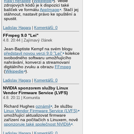
RawTherapee
(
Wikipedie
). Vedle
zdrojových kódů je k dispozici také
balíček ve formátu
AppImage
. Stačí jej
stáhnout, nastavit právo ke spuštění a
spustit.
Ladislav Hagara
|
Komentářů: 0
FFmpeg 9.0 "Lei"
4.8. 20:44 | Zajímavý článek
Jean-Baptiste Kempf na svém blogu
představil novou verzi 9.0 "Lei"
kolekce
svobodného softwaru umožňujícího
nahrávání, konverzi a streamovaní
digitálního zvuku a obrazu
FFmpeg
(
Wikipedie
).
Ladislav Hagara
|
Komentářů: 0
NVIDIA sponzorem služby Linux
Vendor Firmware Service (LVFS)
4.8. 20:11 | Komunita
Richard Hughes
oznámil
, že službu
Linux Vendor Firmware Service (LVFS)
umožňující aktualizovat firmware
zařízení na počítačích s Linuxem, nově
sponzoruje také společnost NVIDIA
.
Ladislav Hagara
|
Komentářů: 0