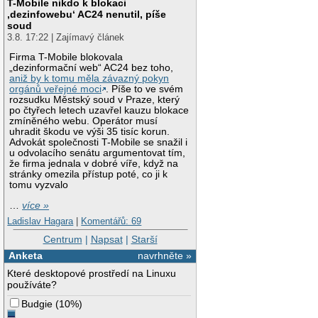
T-Mobile nikdo k blokaci
‚dezinfowebu‘ AC24 nenutil, píše
soud
3.8. 17:22 | Zajímavý článek
Firma T-Mobile blokovala
„dezinformační web“ AC24 bez toho,
aniž by k tomu měla závazný pokyn
orgánů veřejné moci
. Píše to ve svém
rozsudku Městský soud v Praze, který
po čtyřech letech uzavřel kauzu blokace
zmíněného webu. Operátor musí
uhradit škodu ve výši 35 tisíc korun.
Advokát společnosti T-Mobile se snažil i
u odvolacího senátu argumentovat tím,
že firma jednala v dobré víře, když na
stránky omezila přístup poté, co ji k
tomu vyzvalo
…
více »
Ladislav Hagara
|
Komentářů: 69
Centrum
|
Napsat
|
Starší
Anketa
navrhněte »
Které desktopové prostředí na Linuxu
používáte?
Budgie
(
10%
)