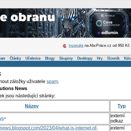
Inzerujte
na AbcPráce.cz od 950 Kč
are
Články
Učebnice
Blogy
Skupiny
Desktopy
Hry
Slovník
Kdo
k
nout záložky uživatele
spam
.
lutions News
ek jsou následující stránky:
Název
Typ
externí
ws
odkaz
nsnews.blogspot.com/2023/04/what-is-internet-of-
externí