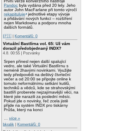
První verze konverzního nástroje
Pandoc
byla vydána před 20 lety. Jeho
autor John MacFarlane při tomto výročí
rekapituluje
jednotlivé etapy vývoje
a přidávání nových funkcí – rozšíření
nejen Markdownu a podporu mnoha
dalších formátů.
|🇵🇸
|
Komentářů: 0
Virtuální Bastlírna vol. 65: Už vám
dorazil předobjednaný INDX?
4.8. 00:55 | Pozvánky
Srpen přinesl nejen další spalující
vedro, ale také Virtuální Bastlírnu s
neméně žhavými novinkami. Využijte
tedy předpovědi na deštivý čtvrteční
večer a od 20:00 se připojte online k
tomuto neformálnímu setkání kutilů,
techniků a vědců, kde se strahovskými
bastlíři proberete nejzajímavější věci, na
které jste narazili za poslední měsíc.
Pokud jde o novinky, řeč zcela jistě
přijde na systém INDX pro tiskárny
Průša, který na konci
…
více »
bkralik
|
Komentářů: 0