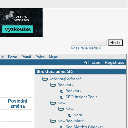
Rozšířené hledání
 je
Bazar
Portál
Práce
Mapa
Přihlášení
|
Registrace
Struktura adresářů
kořenový adresář
Bookmrk
Bookmrk
SEO Insight Tools
Poslední
New
změna
New
Nora
---
NewBookMark
Seo Metrics Checker
---