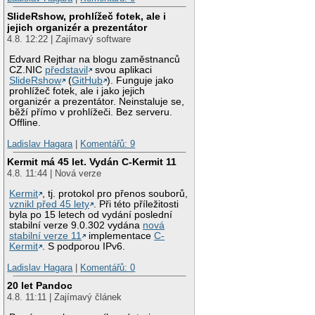
SlideRshow, prohlížeč fotek, ale i
jejich organizér a prezentátor
4.8. 12:22 | Zajímavý software
Edvard Rejthar na blogu zaměstnanců
CZ.NIC
představil
svou aplikaci
SlideRshow
(
GitHub
). Funguje jako
prohlížeč fotek, ale i jako jejich
organizér a prezentátor. Neinstaluje se,
běží přímo v prohlížeči. Bez serveru.
Offline.
Ladislav Hagara
|
Komentářů: 9
Kermit má 45 let. Vydán C-Kermit 11
4.8. 11:44 | Nová verze
Kermit
, tj. protokol pro přenos souborů,
vznikl před 45 lety
. Při této příležitosti
byla po 15 letech od vydání poslední
stabilní verze 9.0.302 vydána
nová
stabilní verze 11
implementace
C-
Kermit
. S podporou IPv6.
Ladislav Hagara
|
Komentářů: 0
20 let Pandoc
4.8. 11:11 | Zajímavý článek