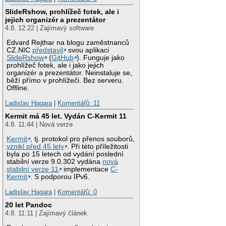
SlideRshow, prohlížeč fotek, ale i
jejich organizér a prezentátor
4.8. 12:22 | Zajímavý software
Edvard Rejthar na blogu zaměstnanců
CZ.NIC
představil
svou aplikaci
SlideRshow
(
GitHub
). Funguje jako
prohlížeč fotek, ale i jako jejich
organizér a prezentátor. Neinstaluje se,
běží přímo v prohlížeči. Bez serveru.
Offline.
Ladislav Hagara
|
Komentářů: 11
Kermit má 45 let. Vydán C-Kermit 11
4.8. 11:44 | Nová verze
Kermit
, tj. protokol pro přenos souborů,
vznikl před 45 lety
. Při této příležitosti
byla po 15 letech od vydání poslední
stabilní verze 9.0.302 vydána
nová
stabilní verze 11
implementace
C-
Kermit
. S podporou IPv6.
Ladislav Hagara
|
Komentářů: 0
20 let Pandoc
4.8. 11:11 | Zajímavý článek