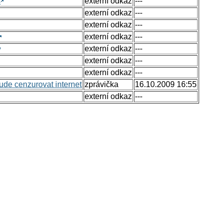
s
externí odkaz
---
externí odkaz
---
externí odkaz
---
externí odkaz
---
externí odkaz
---
externí odkaz
---
externí odkaz
---
ude cenzurovat internet
zprávička
16.10.2009 16:55
externí odkaz
---