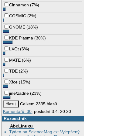
Cinnamon
(
7%
)
COSMIC
(
2%
)
GNOME
(
18%
)
KDE Plasma
(
30%
)
LXQt
(
6%
)
MATE
(
6%
)
TDE
(
2%
)
Xfce
(
15%
)
jiné/žádné
(
23%
)
Celkem 2335 hlasů
Komentářů: 30
, poslední 3.4. 20:20
Rozcestník
AbcLinuxu
Týden na ScienceMag.cz: Vylepšený