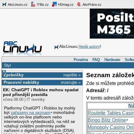
AbcLinuxu.cz
ITBiz.cz
HDmag.cz
AbcPráce.cz
AbcLinuxu
hledá autory
!
Poradna
FAQ
Hardware
Softw
Styl
×
Seznam zálože
Zprávičky
napište »
Pracovní nabídky
inzerujte »
Zde si můžete prohléd
EK: ChatGPT i Roblox mohou spadat
Adresář: /
pod přísnější pravidla
V tomto adresáři zálož
včera 08:00 | IT novinky
Ná
Platformy ChatGPT i Roblox by mohly
být
zařazeny na seznam
mimořádně
Roulette Tables Casi
velkých on-line platforem nebo
Bingo Blitz Online
internetových vyhledávačů, na něž se
vztahují zvláštní podmínky podle
Monopoly Casino Onl
nařízení o digitálních službách (DSA).