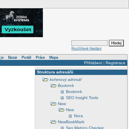
Rozšířené hledání
 je
Bazar
Portál
Práce
Mapa
Přihlášení
|
Registrace
Struktura adresářů
kořenový adresář
Bookmrk
Bookmrk
SEO Insight Tools
New
New
Nora
NewBookMark
Seo Metrics Checker