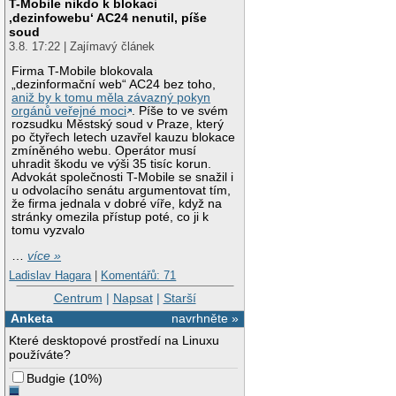
T-Mobile nikdo k blokaci
‚dezinfowebu‘ AC24 nenutil, píše
soud
3.8. 17:22 | Zajímavý článek
Firma T-Mobile blokovala
„dezinformační web“ AC24 bez toho,
aniž by k tomu měla závazný pokyn
orgánů veřejné moci
. Píše to ve svém
rozsudku Městský soud v Praze, který
po čtyřech letech uzavřel kauzu blokace
zmíněného webu. Operátor musí
uhradit škodu ve výši 35 tisíc korun.
Advokát společnosti T-Mobile se snažil i
u odvolacího senátu argumentovat tím,
že firma jednala v dobré víře, když na
stránky omezila přístup poté, co ji k
tomu vyzvalo
…
více »
Ladislav Hagara
|
Komentářů: 71
Centrum
|
Napsat
|
Starší
Anketa
navrhněte »
Které desktopové prostředí na Linuxu
používáte?
Budgie
(
10%
)