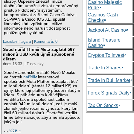
služby. Úspěšné zneužití může
Casino Majestic
útočníkům umožnit získat neoprávněný
Pride
přístup k dotčeným systémům,
Casinos Cash
kompromitovat zařízení Cisco Catalyst
SD-WAN a Cisco IOS XE, spustit
Checks
libovolný kód, zpřístupnit citlivé
informace nebo narušit dostupnost
Jackpot At Casino
postižených systémů.
Island Treasure
Ladislav Hagara
|
Komentářů: 0
Casino
Soud nařídil firmě Meta zaplatit 567
milionů USD kvůli újmě způsobené
Cryptos To Invest
dětem
dnes 15:33 | IT novinky
Trade In Shares
Soud v americkém státě Nové Mexiko
ve čtvrtek
nařídil
internetové
Trade In Bull Market
společnosti Meta Platforms zaplatit 567
milionů dolarů (téměř 12 miliard Kč) za
újmy, které její platformy působí mladým
Forex Signals Daily
lidem. S přihlédnutím k dřívějšímu
verdiktu tak má společnost celkem
zaplatit 942 milionů dolarů, což je malý
Tax On Stocks
zlomek jejího ročního výnosu, který loni
činil 60 miliard dolarů. Čtvrteční verdikt
firmě také nařizuje, aby změnila způsob,
jakým její
…
více »