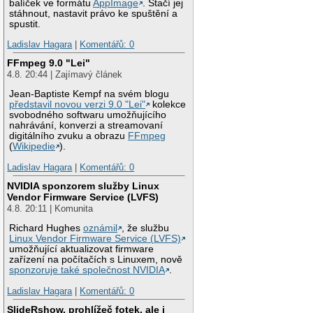
balíček ve formátu
AppImage
. Stačí jej
stáhnout, nastavit právo ke spuštění a
spustit.
Ladislav Hagara
|
Komentářů: 0
FFmpeg 9.0 "Lei"
4.8. 20:44 | Zajímavý článek
Jean-Baptiste Kempf na svém blogu
představil novou verzi 9.0 "Lei"
kolekce
svobodného softwaru umožňujícího
nahrávání, konverzi a streamovaní
digitálního zvuku a obrazu
FFmpeg
(
Wikipedie
).
Ladislav Hagara
|
Komentářů: 0
NVIDIA sponzorem služby Linux
Vendor Firmware Service (LVFS)
4.8. 20:11 | Komunita
Richard Hughes
oznámil
, že službu
Linux Vendor Firmware Service (LVFS)
umožňující aktualizovat firmware
zařízení na počítačích s Linuxem, nově
sponzoruje také společnost NVIDIA
.
Ladislav Hagara
|
Komentářů: 0
SlideRshow, prohlížeč fotek, ale i