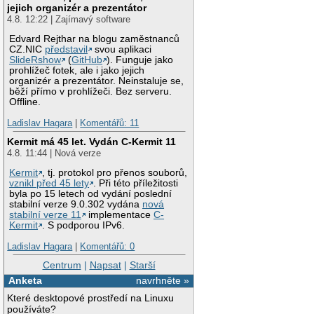
jejich organizér a prezentátor
4.8. 12:22 | Zajímavý software
Edvard Rejthar na blogu zaměstnanců
CZ.NIC
představil
svou aplikaci
SlideRshow
(
GitHub
). Funguje jako
prohlížeč fotek, ale i jako jejich
organizér a prezentátor. Neinstaluje se,
běží přímo v prohlížeči. Bez serveru.
Offline.
Ladislav Hagara
|
Komentářů: 11
Kermit má 45 let. Vydán C-Kermit 11
4.8. 11:44 | Nová verze
Kermit
, tj. protokol pro přenos souborů,
vznikl před 45 lety
. Při této příležitosti
byla po 15 letech od vydání poslední
stabilní verze 9.0.302 vydána
nová
stabilní verze 11
implementace
C-
Kermit
. S podporou IPv6.
Ladislav Hagara
|
Komentářů: 0
Centrum
|
Napsat
|
Starší
Anketa
navrhněte »
Které desktopové prostředí na Linuxu
používáte?