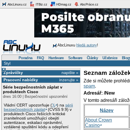
AbcLinuxu.cz
ITBiz.cz
HDmag.cz
AbcPráce.cz
AbcLinuxu
hledá autory
!
Poradna
FAQ
Hardware
Software
Články
Učebnice
Blog
Styl
×
Seznam zálože
Zprávičky
napište »
Pracovní nabídky
inzerujte »
Zde si můžete prohléd
spam
.
Série bezpečnostních záplat v
produktech Cisco
Adresář: /New
dnes 16:00 | Bezpečnostní upozornění
V tomto adresáři zálož
Vládní CERT upozorňuje (
𝕏
) na
sérii
bezpečnostních záplat
(CVSS 9.9) v
Název
produktech Cisco řešících kritické
zranitelnosti umožňující obejití
About Crown
autentizace, eskalaci oprávnění,
Casino
vzdálené spuštění kódu a odepření