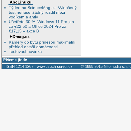
AbcLinuxu
Týden na ScienceMag.cz: Vylepšený
test nenašel žádný rozdíl mezi
vodíkem a antiv
Ušetřete 30 %: Windows 11 Pro jen
za €22,50 a Office 2024 Pro za
€17,15 – akce B
HDmag.cz
Kamery do bytu přinesou maximální
přehled o vaší domácnosti
Testovací novinka
Píšeme jinde
ISSN 1214-1267
www.czech-server.cz
© 1999-2015
Nitemedia s. r. 