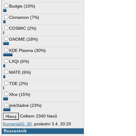
Budgie
(
10%
)
Cinnamon
(
7%
)
COSMIC
(
2%
)
GNOME
(
18%
)
KDE Plasma
(
30%
)
LXQt
(
6%
)
MATE
(
6%
)
TDE
(
2%
)
Xfce
(
15%
)
jiné/žádné
(
23%
)
Celkem 2340 hlasů
Komentářů: 30
, poslední 3.4. 20:20
Rozcestník