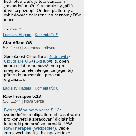
hodnotou DSA, je toto označení
„rozhodně možné“ a mohlo by „přijít
dříve či později“. On-line platformy a
vyhledávače zařazené na seznamy DSA
musejí
…
více »
Ladislav Hagara
|
Komentářů: 9
Cloudflare OS
5.8. 17:00 | Zajímavý software
Společnost Cloudflare
představila
Cloudflare OS
(
GitHub
), tj. open
source platformu navrženou pro
integraci umělé inteligence (agentů)
přímo do pracovních procesů
organizací.
Ladislav Hagara
|
Komentářů: 0
RawTherapee 5.13
5.8. 12:44 | Nová verze
Byla vydána nová verze 5.13
svobodného multiplatformního softwaru
pro konverzi a zpracování digitálních
fotografií primárně ve formátů RAW
RawTherapee
(
Wikipedie
). Vedle
zdrojových kódů je k dispozici také