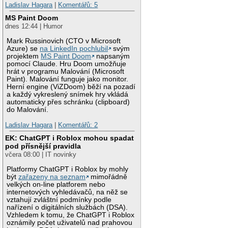
Ladislav Hagara
|
Komentářů: 5
MS Paint Doom
dnes 12:44 | Humor
Mark Russinovich (CTO v Microsoft
Azure) se
na LinkedIn pochlubil
svým
projektem
MS Paint Doom
napsaným
pomocí Claude. Hru Doom umožňuje
hrát v programu Malování (Microsoft
Paint). Malování funguje jako monitor.
Herní engine (ViZDoom) běží na pozadí
a každý vykreslený snímek hry vkládá
automaticky přes schránku (clipboard)
do Malování.
Ladislav Hagara
|
Komentářů: 2
EK: ChatGPT i Roblox mohou spadat
pod přísnější pravidla
včera 08:00 | IT novinky
Platformy ChatGPT i Roblox by mohly
být
zařazeny na seznam
mimořádně
velkých on-line platforem nebo
internetových vyhledávačů, na něž se
vztahují zvláštní podmínky podle
nařízení o digitálních službách (DSA).
Vzhledem k tomu, že ChatGPT i Roblox
oznámily počet uživatelů nad prahovou