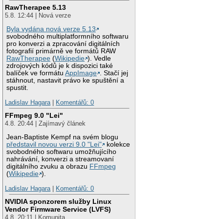
RawTherapee 5.13
5.8. 12:44 | Nová verze
Byla vydána nová verze 5.13
svobodného multiplatformního softwaru
pro konverzi a zpracování digitálních
fotografií primárně ve formátů RAW
RawTherapee
(
Wikipedie
). Vedle
zdrojových kódů je k dispozici také
balíček ve formátu
AppImage
. Stačí jej
stáhnout, nastavit právo ke spuštění a
spustit.
Ladislav Hagara
|
Komentářů: 0
FFmpeg 9.0 "Lei"
4.8. 20:44 | Zajímavý článek
Jean-Baptiste Kempf na svém blogu
představil novou verzi 9.0 "Lei"
kolekce
svobodného softwaru umožňujícího
nahrávání, konverzi a streamovaní
digitálního zvuku a obrazu
FFmpeg
(
Wikipedie
).
Ladislav Hagara
|
Komentářů: 0
NVIDIA sponzorem služby Linux
Vendor Firmware Service (LVFS)
4.8. 20:11 | Komunita