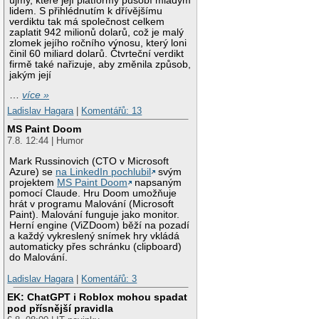
újmy, které její platformy působí mladým
lidem. S přihlédnutím k dřívějšímu
verdiktu tak má společnost celkem
zaplatit 942 milionů dolarů, což je malý
zlomek jejího ročního výnosu, který loni
činil 60 miliard dolarů. Čtvrteční verdikt
firmě také nařizuje, aby změnila způsob,
jakým její
…
více »
Ladislav Hagara
|
Komentářů: 13
MS Paint Doom
7.8. 12:44 | Humor
Mark Russinovich (CTO v Microsoft
Azure) se
na LinkedIn pochlubil
svým
projektem
MS Paint Doom
napsaným
pomocí Claude. Hru Doom umožňuje
hrát v programu Malování (Microsoft
Paint). Malování funguje jako monitor.
Herní engine (ViZDoom) běží na pozadí
a každý vykreslený snímek hry vkládá
automaticky přes schránku (clipboard)
do Malování.
Ladislav Hagara
|
Komentářů: 3
EK: ChatGPT i Roblox mohou spadat
pod přísnější pravidla