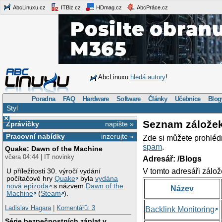
AbcLinuxu.cz
ITBiz.cz
HDmag.cz
AbcPráce.cz
AbcLinuxu
hledá autory
!
Poradna
FAQ
Hardware
Software
Články
Učebnice
Blog
Styl
×
Seznam zálože
Zprávičky
napište »
Pracovní nabídky
inzerujte »
Zde si můžete prohléd
spam
.
Quake: Dawn of the Machine
včera 04:44 | IT novinky
Adresář: /Blogs
V tomto adresáři zálož
U příležitosti 30. výročí vydání
počítačové hry
Quake
byla
vydána
nová epizoda
s názvem
Dawn of the
Název
Machine
(
Steam
).
Ladislav Hagara
|
Komentářů: 3
Backlink Monitoring
Série bezpečnostních záplat v