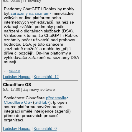
6.8. 08:00 | IT novinky
Platformy ChatGPT i Roblox by mohly
být
zařazeny na seznam
mimořádně
velkých on-line platforem nebo
internetových vyhledávačů, na něž se
vztahují zvláštní podmínky podle
nařízení o digitálních službách (DSA).
Vzhledem k tomu, že ChatGPT i Roblox
oznámily počet uživatelů nad prahovou
hodnotou DSA, je toto označení
„rozhodně možné“ a mohlo by „přijít
dříve či později“. On-line platformy a
vyhledávače zařazené na seznamy DSA
musejí
…
více »
Ladislav Hagara
|
Komentářů: 12
Cloudflare OS
5.8. 17:00 | Zajímavý software
Společnost Cloudflare
představila
Cloudflare OS
(
GitHub
), tj. open
source platformu navrženou pro
integraci umělé inteligence (agentů)
přímo do pracovních procesů
organizací.
Ladislav Hagara
|
Komentářů: 0