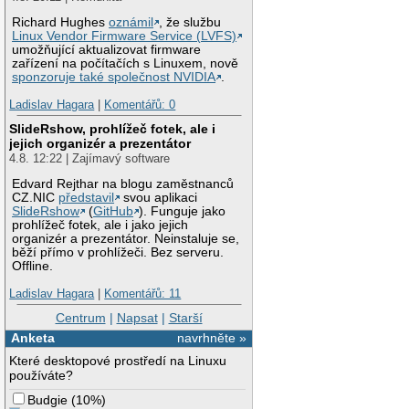
Richard Hughes
oznámil
, že službu
Linux Vendor Firmware Service (LVFS)
umožňující aktualizovat firmware
zařízení na počítačích s Linuxem, nově
sponzoruje také společnost NVIDIA
.
Ladislav Hagara
|
Komentářů: 0
SlideRshow, prohlížeč fotek, ale i
jejich organizér a prezentátor
4.8. 12:22 | Zajímavý software
Edvard Rejthar na blogu zaměstnanců
CZ.NIC
představil
svou aplikaci
SlideRshow
(
GitHub
). Funguje jako
prohlížeč fotek, ale i jako jejich
organizér a prezentátor. Neinstaluje se,
běží přímo v prohlížeči. Bez serveru.
Offline.
Ladislav Hagara
|
Komentářů: 11
Centrum
|
Napsat
|
Starší
Anketa
navrhněte »
Které desktopové prostředí na Linuxu
používáte?
Budgie
(
10%
)