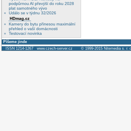
podpůrnou AI převýší do roku 2028
plat samotného vývo
Událo se v týdnu 32/2026
HDmag.cz
Kamery do bytu přinesou maximální
přehled o vaší domácnosti
Testovací novinka
Píšeme jinde
ISSN 1214-1267
www.czech-server.cz
© 1999-2015
Nitemedia s. r. 