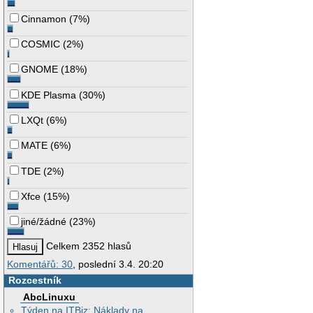
Cinnamon
(
7%
)
COSMIC
(
2%
)
GNOME
(
18%
)
KDE Plasma
(
30%
)
LXQt
(
6%
)
MATE
(
6%
)
TDE
(
2%
)
Xfce
(
15%
)
jiné/žádné
(
23%
)
Celkem 2352 hlasů
Komentářů: 30
, poslední 3.4. 20:20
Rozcestník
AbcLinuxu
Týden na ITBiz: Náklady na