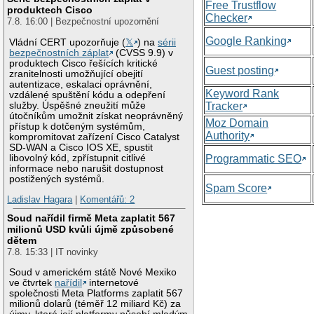
Free Trustflow
produktech Cisco
Checker
7.8. 16:00 | Bezpečnostní upozornění
Google Ranking
Vládní CERT upozorňuje (
𝕏
) na
sérii
bezpečnostních záplat
(CVSS 9.9) v
produktech Cisco řešících kritické
Guest posting
zranitelnosti umožňující obejití
autentizace, eskalaci oprávnění,
Keyword Rank
vzdálené spuštění kódu a odepření
služby. Úspěšné zneužití může
Tracker
útočníkům umožnit získat neoprávněný
Moz Domain
přístup k dotčeným systémům,
Authority
kompromitovat zařízení Cisco Catalyst
SD-WAN a Cisco IOS XE, spustit
libovolný kód, zpřístupnit citlivé
Programmatic SEO
informace nebo narušit dostupnost
postižených systémů.
Spam Score
Ladislav Hagara
|
Komentářů: 2
Soud nařídil firmě Meta zaplatit 567
milionů USD kvůli újmě způsobené
dětem
7.8. 15:33 | IT novinky
Soud v americkém státě Nové Mexiko
ve čtvrtek
nařídil
internetové
společnosti Meta Platforms zaplatit 567
milionů dolarů (téměř 12 miliard Kč) za