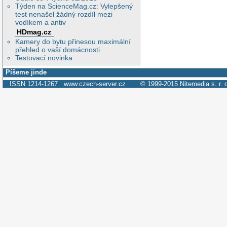
Týden na ScienceMag.cz: Vylepšený
test nenašel žádný rozdíl mezi
vodíkem a antiv
HDmag.cz
Kamery do bytu přinesou maximální
přehled o vaší domácnosti
Testovací novinka
Píšeme jinde
ISSN 1214-1267
www.czech-server.cz
© 1999-2015
Nitemedia s. r. 