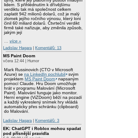
újmy, které její platformy působí mladým
lidem. S přihlédnutím k dřívějšímu
verdiktu tak má společnost celkem
zaplatit 942 milionů dolarů, což je malý
zlomek jejího ročního výnosu, který loni
činil 60 miliard dolarů. Čtvrteční verdikt
firmě také nařizuje, aby změnila způsob,
jakým její
…
více »
Ladislav Hagara
|
Komentářů: 13
MS Paint Doom
včera 12:44 | Humor
Mark Russinovich (CTO v Microsoft
Azure) se
na LinkedIn pochlubil
svým
projektem
MS Paint Doom
napsaným
pomocí Claude. Hru Doom umožňuje
hrát v programu Malování (Microsoft
Paint). Malování funguje jako monitor.
Herní engine (ViZDoom) běží na pozadí
a každý vykreslený snímek hry vkládá
automaticky přes schránku (clipboard)
do Malování.
Ladislav Hagara
|
Komentářů: 3
EK: ChatGPT i Roblox mohou spadat
pod přísnější pravidla