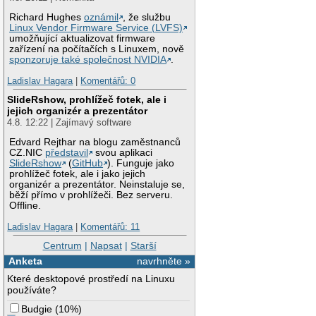
Richard Hughes
oznámil
, že službu
Linux Vendor Firmware Service (LVFS)
umožňující aktualizovat firmware
zařízení na počítačích s Linuxem, nově
sponzoruje také společnost NVIDIA
.
Ladislav Hagara
|
Komentářů: 0
SlideRshow, prohlížeč fotek, ale i
jejich organizér a prezentátor
4.8. 12:22 | Zajímavý software
Edvard Rejthar na blogu zaměstnanců
CZ.NIC
představil
svou aplikaci
SlideRshow
(
GitHub
). Funguje jako
prohlížeč fotek, ale i jako jejich
organizér a prezentátor. Neinstaluje se,
běží přímo v prohlížeči. Bez serveru.
Offline.
Ladislav Hagara
|
Komentářů: 11
Centrum
|
Napsat
|
Starší
Anketa
navrhněte »
Které desktopové prostředí na Linuxu
používáte?
Budgie
(
10%
)