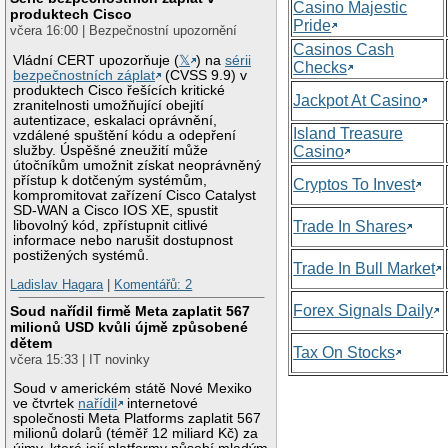
Casino Majestic
produktech Cisco
Pride
včera 16:00 | Bezpečnostní upozornění
Casinos Cash
Vládní CERT upozorňuje (
𝕏
) na
sérii
Checks
bezpečnostních záplat
(CVSS 9.9) v
produktech Cisco řešících kritické
Jackpot At Casino
zranitelnosti umožňující obejití
autentizace, eskalaci oprávnění,
Island Treasure
vzdálené spuštění kódu a odepření
služby. Úspěšné zneužití může
Casino
útočníkům umožnit získat neoprávněný
přístup k dotčeným systémům,
Cryptos To Invest
kompromitovat zařízení Cisco Catalyst
SD-WAN a Cisco IOS XE, spustit
libovolný kód, zpřístupnit citlivé
Trade In Shares
informace nebo narušit dostupnost
postižených systémů.
Trade In Bull Market
Ladislav Hagara
|
Komentářů: 2
Forex Signals Daily
Soud nařídil firmě Meta zaplatit 567
milionů USD kvůli újmě způsobené
dětem
Tax On Stocks
včera 15:33 | IT novinky
Soud v americkém státě Nové Mexiko
ve čtvrtek
nařídil
internetové
společnosti Meta Platforms zaplatit 567
milionů dolarů (téměř 12 miliard Kč) za