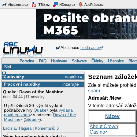
AbcLinuxu.cz
ITBiz.cz
HDmag.cz
AbcPráce.cz
AbcLinuxu
hledá autory
!
Poradna
FAQ
Hardware
Software
Články
Učebnice
Blog
Styl
×
Seznam zálože
Zprávičky
napište »
Pracovní nabídky
inzerujte »
Zde si můžete prohléd
spam
.
Quake: Dawn of the Machine
dnes 04:44 | IT novinky
Adresář: /New
V tomto adresáři zálož
U příležitosti 30. výročí vydání
počítačové hry
Quake
byla
vydána
nová epizoda
s názvem
Dawn of the
Název
Machine
(
Steam
).
About Crown
Ladislav Hagara
|
Komentářů: 3
Casino
Série bezpečnostních záplat v