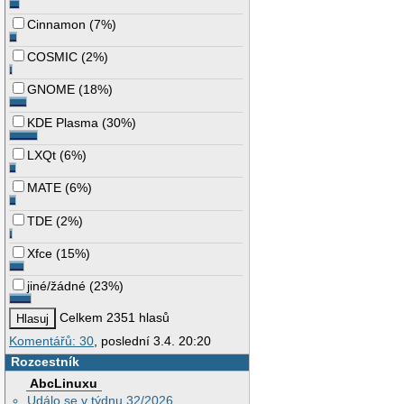
Cinnamon
(
7%
)
COSMIC
(
2%
)
GNOME
(
18%
)
KDE Plasma
(
30%
)
LXQt
(
6%
)
MATE
(
6%
)
TDE
(
2%
)
Xfce
(
15%
)
jiné/žádné
(
23%
)
Celkem 2351 hlasů
Komentářů: 30
, poslední 3.4. 20:20
Rozcestník
AbcLinuxu
Událo se v týdnu 32/2026