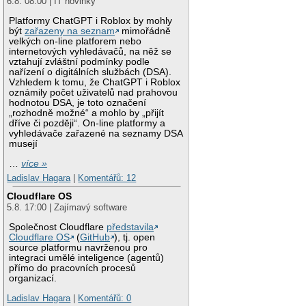
6.8. 08:00 | IT novinky
Platformy ChatGPT i Roblox by mohly
být
zařazeny na seznam
mimořádně
velkých on-line platforem nebo
internetových vyhledávačů, na něž se
vztahují zvláštní podmínky podle
nařízení o digitálních službách (DSA).
Vzhledem k tomu, že ChatGPT i Roblox
oznámily počet uživatelů nad prahovou
hodnotou DSA, je toto označení
„rozhodně možné“ a mohlo by „přijít
dříve či později“. On-line platformy a
vyhledávače zařazené na seznamy DSA
musejí
…
více »
Ladislav Hagara
|
Komentářů: 12
Cloudflare OS
5.8. 17:00 | Zajímavý software
Společnost Cloudflare
představila
Cloudflare OS
(
GitHub
), tj. open
source platformu navrženou pro
integraci umělé inteligence (agentů)
přímo do pracovních procesů
organizací.
Ladislav Hagara
|
Komentářů: 0