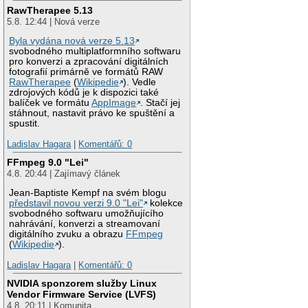
RawTherapee 5.13
5.8. 12:44 | Nová verze
Byla vydána nová verze 5.13
svobodného multiplatformního softwaru
pro konverzi a zpracování digitálních
fotografií primárně ve formátů RAW
RawTherapee
(
Wikipedie
). Vedle
zdrojových kódů je k dispozici také
balíček ve formátu
AppImage
. Stačí jej
stáhnout, nastavit právo ke spuštění a
spustit.
Ladislav Hagara
|
Komentářů: 0
FFmpeg 9.0 "Lei"
4.8. 20:44 | Zajímavý článek
Jean-Baptiste Kempf na svém blogu
představil novou verzi 9.0 "Lei"
kolekce
svobodného softwaru umožňujícího
nahrávání, konverzi a streamovaní
digitálního zvuku a obrazu
FFmpeg
(
Wikipedie
).
Ladislav Hagara
|
Komentářů: 0
NVIDIA sponzorem služby Linux
Vendor Firmware Service (LVFS)
4.8. 20:11 | Komunita