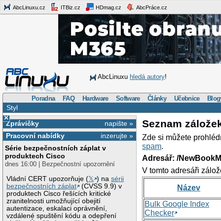
AbcLinuxu.cz
ITBiz.cz
HDmag.cz
AbcPráce.cz
AbcLinuxu
hledá autory
!
Poradna
FAQ
Hardware
Software
Články
Učebnice
Blog
Styl
×
Seznam zálože
Zprávičky
napište »
Pracovní nabídky
inzerujte »
Zde si můžete prohléd
spam
.
Série bezpečnostních záplat v
produktech Cisco
Adresář: /NewBookM
dnes 16:00 | Bezpečnostní upozornění
V tomto adresáři zálož
Vládní CERT upozorňuje (
𝕏
) na
sérii
bezpečnostních záplat
(CVSS 9.9) v
Název
produktech Cisco řešících kritické
zranitelnosti umožňující obejití
Bulk Google Index
autentizace, eskalaci oprávnění,
Checker
vzdálené spuštění kódu a odepření