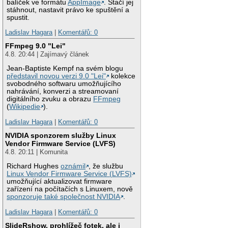
balíček ve formátu
AppImage
. Stačí jej
stáhnout, nastavit právo ke spuštění a
spustit.
Ladislav Hagara
|
Komentářů: 0
FFmpeg 9.0 "Lei"
4.8. 20:44 | Zajímavý článek
Jean-Baptiste Kempf na svém blogu
představil novou verzi 9.0 "Lei"
kolekce
svobodného softwaru umožňujícího
nahrávání, konverzi a streamovaní
digitálního zvuku a obrazu
FFmpeg
(
Wikipedie
).
Ladislav Hagara
|
Komentářů: 0
NVIDIA sponzorem služby Linux
Vendor Firmware Service (LVFS)
4.8. 20:11 | Komunita
Richard Hughes
oznámil
, že službu
Linux Vendor Firmware Service (LVFS)
umožňující aktualizovat firmware
zařízení na počítačích s Linuxem, nově
sponzoruje také společnost NVIDIA
.
Ladislav Hagara
|
Komentářů: 0
SlideRshow, prohlížeč fotek, ale i