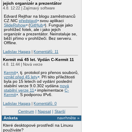
jejich organizér a prezentátor
4.8. 12:22 | Zajímavý software
Edvard Rejthar na blogu zaměstnanců
CZ.NIC
představil
svou aplikaci
SlideRshow
(
GitHub
). Funguje jako
prohlížeč fotek, ale i jako jejich
organizér a prezentátor. Neinstaluje se,
běží přímo v prohlížeči. Bez serveru.
Offline.
Ladislav Hagara
|
Komentářů: 11
Kermit má 45 let. Vydán C-Kermit 11
4.8. 11:44 | Nová verze
Kermit
, tj. protokol pro přenos souborů,
vznikl před 45 lety
. Při této příležitosti
byla po 15 letech od vydání poslední
stabilní verze 9.0.302 vydána
nová
stabilní verze 11
implementace
C-
Kermit
. S podporou IPv6.
Ladislav Hagara
|
Komentářů: 0
Centrum
|
Napsat
|
Starší
Anketa
navrhněte »
Které desktopové prostředí na Linuxu
používáte?