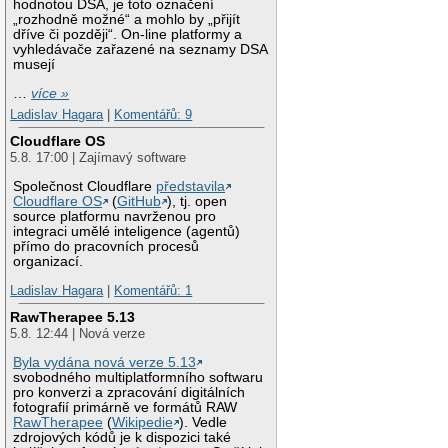
hodnotou DSA, je toto označení
„rozhodně možné“ a mohlo by „přijít
dříve či později“. On-line platformy a
vyhledávače zařazené na seznamy DSA
musejí
…
více »
Ladislav Hagara
|
Komentářů: 9
Cloudflare OS
5.8. 17:00 | Zajímavý software
Společnost Cloudflare
představila
Cloudflare OS
(
GitHub
), tj. open
source platformu navrženou pro
integraci umělé inteligence (agentů)
přímo do pracovních procesů
organizací.
Ladislav Hagara
|
Komentářů: 1
RawTherapee 5.13
5.8. 12:44 | Nová verze
Byla vydána nová verze 5.13
svobodného multiplatformního softwaru
pro konverzi a zpracování digitálních
fotografií primárně ve formátů RAW
RawTherapee
(
Wikipedie
). Vedle
zdrojových kódů je k dispozici také