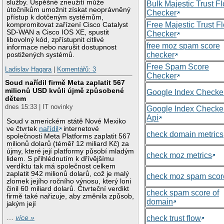
služby. Úspěšné zneužití může
Bulk Majestic Trust F
útočníkům umožnit získat neoprávněný
Checker
přístup k dotčeným systémům,
Free Majestic Trust F
kompromitovat zařízení Cisco Catalyst
SD-WAN a Cisco IOS XE, spustit
Checker
libovolný kód, zpřístupnit citlivé
free moz spam score
informace nebo narušit dostupnost
checker
postižených systémů.
Free Spam Score
Ladislav Hagara
|
Komentářů: 3
Checker
Soud nařídil firmě Meta zaplatit 567
milionů USD kvůli újmě způsobené
Google Index Checke
dětem
dnes 15:33 | IT novinky
Google Index Checke
Api
Soud v americkém státě Nové Mexiko
ve čtvrtek
nařídil
internetové
check domain metrics
společnosti Meta Platforms zaplatit 567
milionů dolarů (téměř 12 miliard Kč) za
újmy, které její platformy působí mladým
check moz metrics
lidem. S přihlédnutím k dřívějšímu
verdiktu tak má společnost celkem
zaplatit 942 milionů dolarů, což je malý
check moz spam scor
zlomek jejího ročního výnosu, který loni
činil 60 miliard dolarů. Čtvrteční verdikt
check spam score of
firmě také nařizuje, aby změnila způsob,
domain
jakým její
check trust flow
…
více »