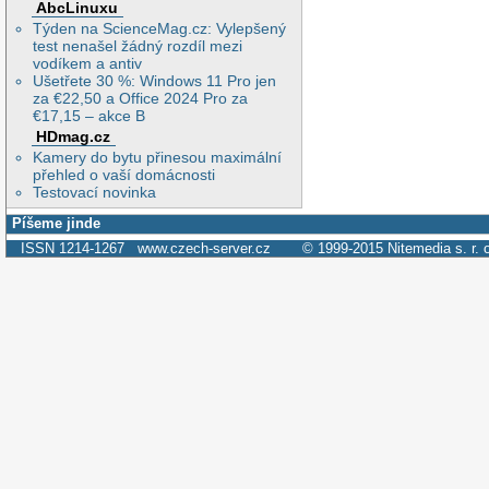
AbcLinuxu
Týden na ScienceMag.cz: Vylepšený
test nenašel žádný rozdíl mezi
vodíkem a antiv
Ušetřete 30 %: Windows 11 Pro jen
za €22,50 a Office 2024 Pro za
€17,15 – akce B
HDmag.cz
Kamery do bytu přinesou maximální
přehled o vaší domácnosti
Testovací novinka
Píšeme jinde
ISSN 1214-1267
www.czech-server.cz
© 1999-2015
Nitemedia s. r. 