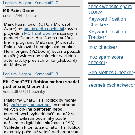
Ladislav Hagara
|
Komentářů: 7
check website spam
MS Paint Doom
score
dnes 12:44 | Humor
Keyword Position
Checker
Mark Russinovich (CTO v Microsoft
Azure) se
na LinkedIn pochlubil
svým
Keyword Position
projektem
MS Paint Doom
napsaným
Tracker
pomocí Claude. Hru Doom umožňuje
hrát v programu Malování (Microsoft
moz checker
Paint). Malování funguje jako monitor.
Herní engine (ViZDoom) běží na pozadí
a každý vykreslený snímek hry vkládá
moz spam score
automaticky přes schránku (clipboard)
checker
do Malování.
Seo Metrics Checker
Ladislav Hagara
|
Komentářů: 3
EK: ChatGPT i Roblox mohou spadat
seometricscheckerc
pod přísnější pravidla
včera 08:00 | IT novinky
Platformy ChatGPT i Roblox by mohly
být
zařazeny na seznam
mimořádně
velkých on-line platforem nebo
internetových vyhledávačů, na něž se
vztahují zvláštní podmínky podle
nařízení o digitálních službách (DSA).
Vzhledem k tomu, že ChatGPT i Roblox
oznámily počet uživatelů nad prahovou