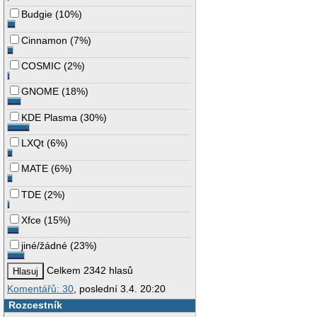
Budgie
(
10%
)
Cinnamon
(
7%
)
COSMIC
(
2%
)
GNOME
(
18%
)
KDE Plasma
(
30%
)
LXQt
(
6%
)
MATE
(
6%
)
TDE
(
2%
)
Xfce
(
15%
)
jiné/žádné
(
23%
)
Celkem 2342 hlasů
Komentářů: 30
, poslední 3.4. 20:20
Rozcestník