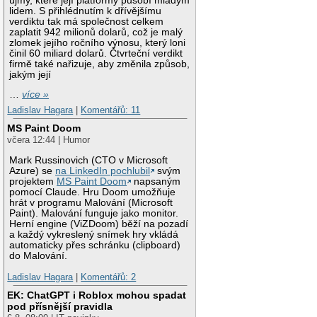
újmy, které její platformy působí mladým
lidem. S přihlédnutím k dřívějšímu
verdiktu tak má společnost celkem
zaplatit 942 milionů dolarů, což je malý
zlomek jejího ročního výnosu, který loni
činil 60 miliard dolarů. Čtvrteční verdikt
firmě také nařizuje, aby změnila způsob,
jakým její
…
více »
Ladislav Hagara
|
Komentářů: 11
MS Paint Doom
včera 12:44 | Humor
Mark Russinovich (CTO v Microsoft
Azure) se
na LinkedIn pochlubil
svým
projektem
MS Paint Doom
napsaným
pomocí Claude. Hru Doom umožňuje
hrát v programu Malování (Microsoft
Paint). Malování funguje jako monitor.
Herní engine (ViZDoom) běží na pozadí
a každý vykreslený snímek hry vkládá
automaticky přes schránku (clipboard)
do Malování.
Ladislav Hagara
|
Komentářů: 2
EK: ChatGPT i Roblox mohou spadat
pod přísnější pravidla