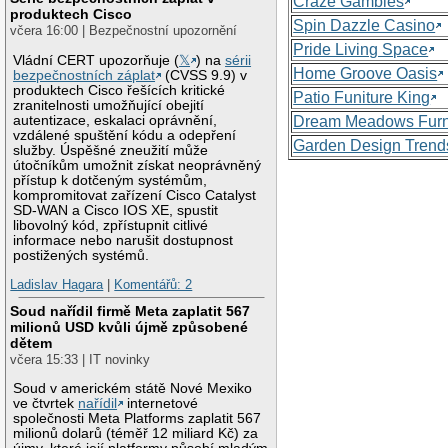
Craze Gambles
produktech Cisco
Spin Dazzle Casino
včera 16:00 | Bezpečnostní upozornění
Pride Living Space
Vládní CERT upozorňuje (
𝕏
) na
sérii
Home Groove Oasis
bezpečnostních záplat
(CVSS 9.9) v
produktech Cisco řešících kritické
Patio Funiture King
zranitelnosti umožňující obejití
autentizace, eskalaci oprávnění,
Dream Meadows Furn
vzdálené spuštění kódu a odepření
Garden Design Trend
služby. Úspěšné zneužití může
útočníkům umožnit získat neoprávněný
přístup k dotčeným systémům,
kompromitovat zařízení Cisco Catalyst
SD-WAN a Cisco IOS XE, spustit
libovolný kód, zpřístupnit citlivé
informace nebo narušit dostupnost
postižených systémů.
Ladislav Hagara
|
Komentářů: 2
Soud nařídil firmě Meta zaplatit 567
milionů USD kvůli újmě způsobené
dětem
včera 15:33 | IT novinky
Soud v americkém státě Nové Mexiko
ve čtvrtek
nařídil
internetové
společnosti Meta Platforms zaplatit 567
milionů dolarů (téměř 12 miliard Kč) za