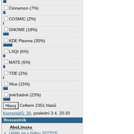
Cinnamon
(
7%
)
COSMIC
(
2%
)
GNOME
(
18%
)
KDE Plasma
(
30%
)
LXQt
(
6%
)
MATE
(
6%
)
TDE
(
2%
)
Xfce
(
15%
)
jiné/žádné
(
23%
)
Celkem 2351 hlasů
Komentářů: 30
, poslední 3.4. 20:20
Rozcestník
AbcLinuxu
Událo se v týdnu 32/2026