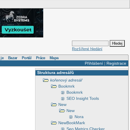
Rozšířené hledání
 je
Bazar
Portál
Práce
Mapa
Přihlášení
|
Registrace
Struktura adresářů
kořenový adresář
Bookmrk
Bookmrk
SEO Insight Tools
New
New
Nora
NewBookMark
Seo Metrics Checker