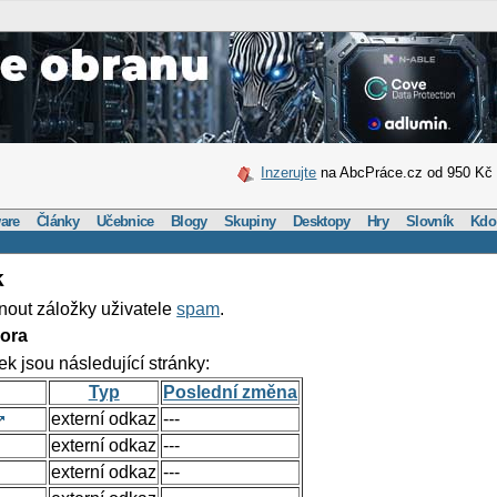
Inzerujte
na AbcPráce.cz od 950 Kč
are
Články
Učebnice
Blogy
Skupiny
Desktopy
Hry
Slovník
Kdo
k
nout záložky uživatele
spam
.
ora
ek jsou následující stránky:
Typ
Poslední změna
externí odkaz
---
externí odkaz
---
externí odkaz
---