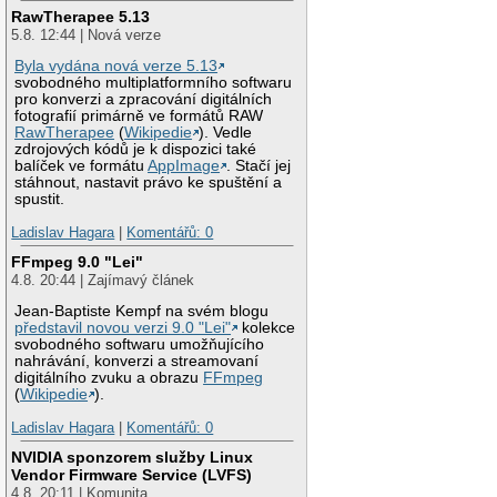
RawTherapee 5.13
5.8. 12:44 | Nová verze
Byla vydána nová verze 5.13
svobodného multiplatformního softwaru
pro konverzi a zpracování digitálních
fotografií primárně ve formátů RAW
RawTherapee
(
Wikipedie
). Vedle
zdrojových kódů je k dispozici také
balíček ve formátu
AppImage
. Stačí jej
stáhnout, nastavit právo ke spuštění a
spustit.
Ladislav Hagara
|
Komentářů: 0
FFmpeg 9.0 "Lei"
4.8. 20:44 | Zajímavý článek
Jean-Baptiste Kempf na svém blogu
představil novou verzi 9.0 "Lei"
kolekce
svobodného softwaru umožňujícího
nahrávání, konverzi a streamovaní
digitálního zvuku a obrazu
FFmpeg
(
Wikipedie
).
Ladislav Hagara
|
Komentářů: 0
NVIDIA sponzorem služby Linux
Vendor Firmware Service (LVFS)
4.8. 20:11 | Komunita