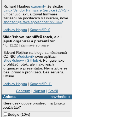
Richard Hughes
oznámil
, že službu
Linux Vendor Firmware Service (LVFS)
umožňující aktualizovat firmware
zařízení na počítačích s Linuxem, nově
sponzoruje také společnost NVIDIA
.
Ladislav Hagara
|
Komentářů: 0
SlideRshow, prohlížeč fotek, ale i
jejich organizér a prezentátor
4.8. 12:22 | Zajímavý software
Edvard Rejthar na blogu zaměstnanců
CZ.NIC
představil
svou aplikaci
SlideRshow
(
GitHub
). Funguje jako
prohlížeč fotek, ale i jako jejich
organizér a prezentátor. Neinstaluje se,
běží přímo v prohlížeči. Bez serveru.
Offline.
Ladislav Hagara
|
Komentářů: 11
Centrum
|
Napsat
|
Starší
Anketa
navrhněte »
Které desktopové prostředí na Linuxu
používáte?
Budgie
(
10%
)