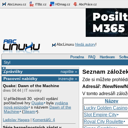
AbcLinuxu.cz
ITBiz.cz
HDmag.cz
AbcPráce.cz
AbcLinuxu
hledá autory
!
Poradna
FAQ
Hardware
Softw
Styl
×
Seznam zálože
Zprávičky
napište »
Pracovní nabídky
inzerujte »
Zde si můžete prohléd
Quake: Dawn of the Machine
Adresář: /New/New/N
dnes 04:44 | IT novinky
V tomto adresáři zálož
U příležitosti 30. výročí vydání
Název
počítačové hry
Quake
byla
vydána
nová epizoda
s názvem
Dawn of the
Lucky Golden Casino
Machine
(
Steam
).
Slot Empire City
Ladislav Hagara
|
Komentářů: 4
Royal City Roulette
Série bezpečnostních záplat v