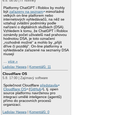
6.8. 08:00 | IT novinky
Platformy ChatGPT i Roblox by mohly
být
zařazeny na seznam
mimořádně
velkých on-line platforem nebo
internetových vyhledávačů, na něž se
vztahují zvláštní podmínky podle
nařízení o digitálních službách (DSA).
Vzhledem k tomu, že ChatGPT i Roblox
oznámily počet uživatelů nad prahovou
hodnotou DSA, je toto označení
„rozhodně možné“ a mohlo by „přijít
dříve či později“. On-line platformy a
vyhledávače zařazené na seznamy DSA
musejí
…
více »
Ladislav Hagara
|
Komentářů: 11
Cloudflare OS
5.8. 17:00 | Zajímavý software
Společnost Cloudflare
představila
Cloudflare OS
(
GitHub
), tj. open
source platformu navrženou pro
integraci umělé inteligence (agentů)
přímo do pracovních procesů
organizací.
Ladislav Hagara
|
Komentářů: 0