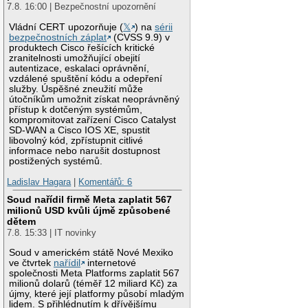
7.8. 16:00 | Bezpečnostní upozornění
Vládní CERT upozorňuje (
𝕏
) na
sérii
bezpečnostních záplat
(CVSS 9.9) v
produktech Cisco řešících kritické
zranitelnosti umožňující obejití
autentizace, eskalaci oprávnění,
vzdálené spuštění kódu a odepření
služby. Úspěšné zneužití může
útočníkům umožnit získat neoprávněný
přístup k dotčeným systémům,
kompromitovat zařízení Cisco Catalyst
SD-WAN a Cisco IOS XE, spustit
libovolný kód, zpřístupnit citlivé
informace nebo narušit dostupnost
postižených systémů.
Ladislav Hagara
|
Komentářů: 6
Soud nařídil firmě Meta zaplatit 567
milionů USD kvůli újmě způsobené
dětem
7.8. 15:33 | IT novinky
Soud v americkém státě Nové Mexiko
ve čtvrtek
nařídil
internetové
společnosti Meta Platforms zaplatit 567
milionů dolarů (téměř 12 miliard Kč) za
újmy, které její platformy působí mladým
lidem. S přihlédnutím k dřívějšímu