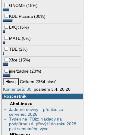
GNOME
(
18%
)
KDE Plasma
(
30%
)
LXQt
(
6%
)
MATE
(
6%
)
TDE
(
2%
)
Xfce
(
15%
)
jiné/žádné
(
23%
)
Celkem 2364 hlasů
Komentářů: 30
, poslední 3.4. 20:20
Rozcestník
AbcLinuxu
Jaderné noviny – přehled za
červenec 2026
Týden na ITBiz: Náklady na
podpůrnou AI převýší do roku 2028
plat samotného vývo
HDmag.cz