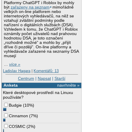
Platformy ChatGPT i Roblox by mohly
být
zařazeny na seznam
mimořádně
velkých on-line platforem nebo
internetových vyhledávačů, na něž se
vztahují zvláštní podmínky podle
nařízení o digitálních službách (DSA).
Vzhledem k tomu, že ChatGPT i Roblox
oznámily počet uživatelů nad prahovou
hodnotou DSA, je toto označení
„rozhodně možné“ a mohlo by „přijít
dříve či později“. On-line platformy a
vyhledávače zařazené na seznamy DSA
musejí
…
více »
Ladislav Hagara
|
Komentářů: 13
Centrum
|
Napsat
|
Starší
Anketa
navrhněte »
Které desktopové prostředí na Linuxu
používáte?
Budgie
(
10%
)
Cinnamon
(
7%
)
COSMIC
(
2%
)