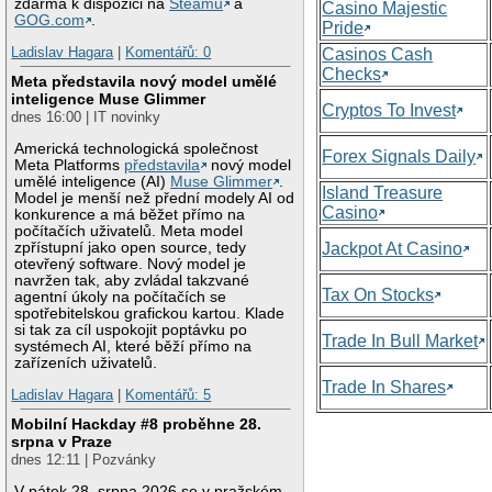
zdarma k dispozici na
Steamu
a
Casino Majestic
GOG.com
.
Pride
Ladislav Hagara
|
Komentářů: 0
Casinos Cash
Checks
Meta představila nový model umělé
inteligence Muse Glimmer
Cryptos To Invest
dnes 16:00 | IT novinky
Americká technologická společnost
Forex Signals Daily
Meta Platforms
představila
nový model
umělé inteligence (AI)
Muse Glimmer
.
Island Treasure
Model je menší než přední modely AI od
Casino
konkurence a má běžet přímo na
počítačích uživatelů. Meta model
zpřístupní jako open source, tedy
Jackpot At Casino
otevřený software. Nový model je
navržen tak, aby zvládal takzvané
Tax On Stocks
agentní úkoly na počítačích se
spotřebitelskou grafickou kartou. Klade
si tak za cíl uspokojit poptávku po
Trade In Bull Market
systémech AI, které běží přímo na
zařízeních uživatelů.
Trade In Shares
Ladislav Hagara
|
Komentářů: 5
Mobilní Hackday #8 proběhne 28.
srpna v Praze
dnes 12:11 | Pozvánky
V pátek 28. srpna 2026 se v pražském