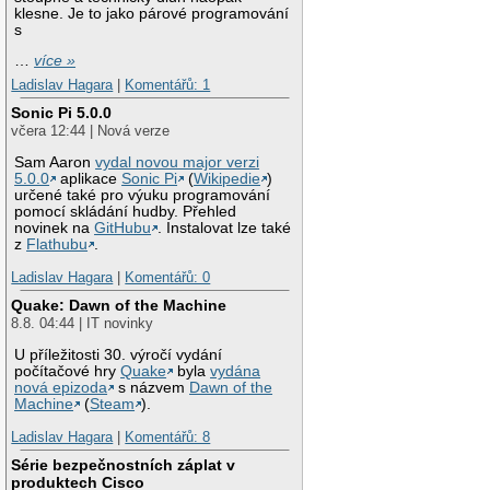
klesne. Je to jako párové programování
s
…
více »
Ladislav Hagara
|
Komentářů: 1
Sonic Pi 5.0.0
včera 12:44 | Nová verze
Sam Aaron
vydal novou major verzi
5.0.0
aplikace
Sonic Pi
(
Wikipedie
)
určené také pro výuku programování
pomocí skládání hudby. Přehled
novinek na
GitHubu
. Instalovat lze také
z
Flathubu
.
Ladislav Hagara
|
Komentářů: 0
Quake: Dawn of the Machine
8.8. 04:44 | IT novinky
U příležitosti 30. výročí vydání
počítačové hry
Quake
byla
vydána
nová epizoda
s názvem
Dawn of the
Machine
(
Steam
).
Ladislav Hagara
|
Komentářů: 8
Série bezpečnostních záplat v
produktech Cisco