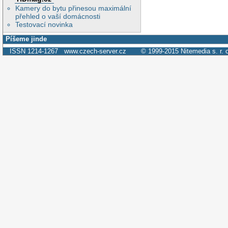
Kamery do bytu přinesou maximální
přehled o vaší domácnosti
Testovací novinka
Píšeme jinde
ISSN 1214-1267
www.czech-server.cz
© 1999-2015
Nitemedia s. r. 