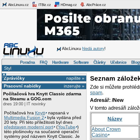
AbcLinuxu.cz
ITBiz.cz
HDmag.cz
AbcPráce.cz
AbcLinuxu
hledá autory
!
Poradna
FAQ
Hardware
Software
Články
Učebnice
Blog
Styl
×
Seznam zálože
Zprávičky
napište »
Pracovní nabídky
inzerujte »
Zde si můžete prohléd
spam
.
Počítačová hra Knytt Classic zdarma
na Steamu a GOG.com
Adresář: /New
dnes 19:00 | IT novinky
V tomto adresáři zálož
Počítačová hra
Knytt
napsaná v
Multimedia Fusion 2
byla vydána před
Název
20 lety. Při této příležitosti byl dnes
představen moderní port
(
YouTube
)
About Crown
této plošinovky na současné operační
Casino
systémy pod názvem Knytt Classic. Je