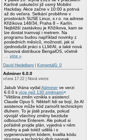
Karlíně uskuteční již osmý Mobilní
Hackday. Akce začne v 10:00 a potrvá
až do večera. Setkání proběhne v
prostorách SUSE Linux, s.r.o. na adrese
Křižíkova 148/34, Praha 8 – Karlín.
Nejbližší zastávkou je Křižíkova, kam se
lze dostat tramvají i metrem. Na
programu budou například novinky z
posledních měsíců, možnosti, jak si
zjednodušit práci s LLM/AI, a také nová
linuxová distribuce BengalOS, včetně
…
více »
David Heidelberg
|
Komentářů: 0
Adminer 6.0.0
včera 17:22 | Nová verze
Jakub Vrána vydal
Adminer
ve verzi
6.0.0 s
více než 130 změnami
:
"Většina změn vznikla s asistencí
Claude Opus 5. Někteří lidi se bojí, že AI
asistence může kód zamořit technickým
dluhem. To je jistě pravda, pokud
vývojář všechny změny bezduše
odbouchne Enterem. Ale pokud si
pořádně projde plán, vyjedná v něm
změny a pak totéž udělá i s
vygenerovaným kódem, kvalita kódu
stoupne a technický dluh naopak