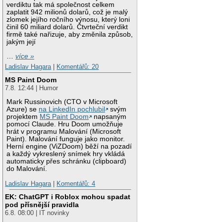
verdiktu tak má společnost celkem
zaplatit 942 milionů dolarů, což je malý
zlomek jejího ročního výnosu, který loni
činil 60 miliard dolarů. Čtvrteční verdikt
firmě také nařizuje, aby změnila způsob,
jakým její
…
více »
Ladislav Hagara
|
Komentářů: 20
MS Paint Doom
7.8. 12:44 | Humor
Mark Russinovich (CTO v Microsoft
Azure) se
na LinkedIn pochlubil
svým
projektem
MS Paint Doom
napsaným
pomocí Claude. Hru Doom umožňuje
hrát v programu Malování (Microsoft
Paint). Malování funguje jako monitor.
Herní engine (ViZDoom) běží na pozadí
a každý vykreslený snímek hry vkládá
automaticky přes schránku (clipboard)
do Malování.
Ladislav Hagara
|
Komentářů: 4
EK: ChatGPT i Roblox mohou spadat
pod přísnější pravidla
6.8. 08:00 | IT novinky