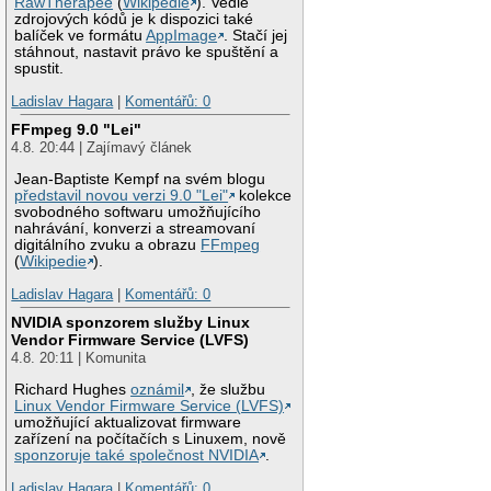
RawTherapee
(
Wikipedie
). Vedle
zdrojových kódů je k dispozici také
balíček ve formátu
AppImage
. Stačí jej
stáhnout, nastavit právo ke spuštění a
spustit.
Ladislav Hagara
|
Komentářů: 0
FFmpeg 9.0 "Lei"
4.8. 20:44 | Zajímavý článek
Jean-Baptiste Kempf na svém blogu
představil novou verzi 9.0 "Lei"
kolekce
svobodného softwaru umožňujícího
nahrávání, konverzi a streamovaní
digitálního zvuku a obrazu
FFmpeg
(
Wikipedie
).
Ladislav Hagara
|
Komentářů: 0
NVIDIA sponzorem služby Linux
Vendor Firmware Service (LVFS)
4.8. 20:11 | Komunita
Richard Hughes
oznámil
, že službu
Linux Vendor Firmware Service (LVFS)
umožňující aktualizovat firmware
zařízení na počítačích s Linuxem, nově
sponzoruje také společnost NVIDIA
.
Ladislav Hagara
|
Komentářů: 0