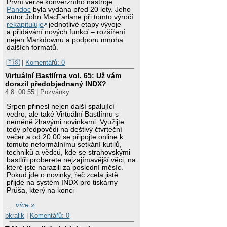
První verze konverzního nástroje
Pandoc
byla vydána před 20 lety. Jeho
autor John MacFarlane při tomto výročí
rekapituluje
jednotlivé etapy vývoje
a přidávání nových funkcí – rozšíření
nejen Markdownu a podporu mnoha
dalších formátů.
|🇵🇸
|
Komentářů: 0
Virtuální Bastlírna vol. 65: Už vám
dorazil předobjednaný INDX?
4.8. 00:55 | Pozvánky
Srpen přinesl nejen další spalující
vedro, ale také Virtuální Bastlírnu s
neméně žhavými novinkami. Využijte
tedy předpovědi na deštivý čtvrteční
večer a od 20:00 se připojte online k
tomuto neformálnímu setkání kutilů,
techniků a vědců, kde se strahovskými
bastlíři proberete nejzajímavější věci, na
které jste narazili za poslední měsíc.
Pokud jde o novinky, řeč zcela jistě
přijde na systém INDX pro tiskárny
Průša, který na konci
…
více »
bkralik
|
Komentářů: 0