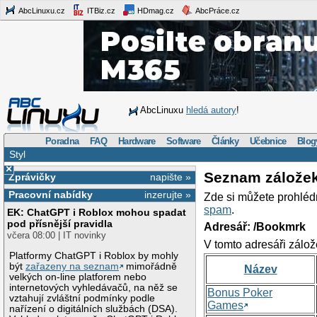
AbcLinuxu.cz
ITBiz.cz
HDmag.cz
AbcPráce.cz
AbcLinuxu
hledá autory
!
Poradna
FAQ
Hardware
Software
Články
Učebnice
Blog
Styl
×
Seznam zálože
Zprávičky
napište »
Pracovní nabídky
inzerujte »
Zde si můžete prohléd
spam
.
EK: ChatGPT i Roblox mohou spadat
pod přísnější pravidla
Adresář: /Bookmrk
včera 08:00 | IT novinky
V tomto adresáři zálož
Platformy ChatGPT i Roblox by mohly
být
zařazeny na seznam
mimořádně
Název
velkých on-line platforem nebo
internetových vyhledávačů, na něž se
Bonus Poker
vztahují zvláštní podmínky podle
Games
nařízení o digitálních službách (DSA).