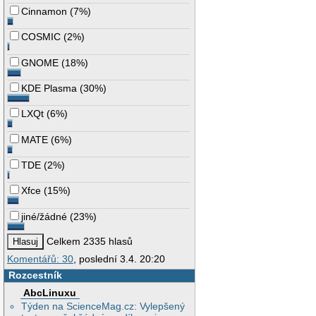
Cinnamon
(
7%
)
COSMIC
(
2%
)
GNOME
(
18%
)
KDE Plasma
(
30%
)
LXQt
(
6%
)
MATE
(
6%
)
TDE
(
2%
)
Xfce
(
15%
)
jiné/žádné
(
23%
)
Celkem 2335 hlasů
Komentářů: 30
, poslední 3.4. 20:20
Rozcestník
AbcLinuxu
Týden na ScienceMag.cz: Vylepšený