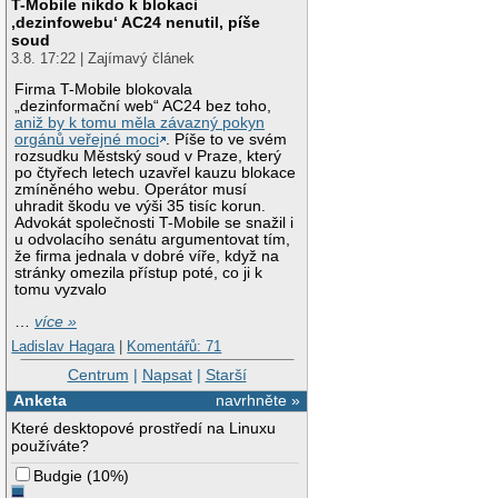
T-Mobile nikdo k blokaci
‚dezinfowebu‘ AC24 nenutil, píše
soud
3.8. 17:22 | Zajímavý článek
Firma T-Mobile blokovala
„dezinformační web“ AC24 bez toho,
aniž by k tomu měla závazný pokyn
orgánů veřejné moci
. Píše to ve svém
rozsudku Městský soud v Praze, který
po čtyřech letech uzavřel kauzu blokace
zmíněného webu. Operátor musí
uhradit škodu ve výši 35 tisíc korun.
Advokát společnosti T-Mobile se snažil i
u odvolacího senátu argumentovat tím,
že firma jednala v dobré víře, když na
stránky omezila přístup poté, co ji k
tomu vyzvalo
…
více »
Ladislav Hagara
|
Komentářů: 71
Centrum
|
Napsat
|
Starší
Anketa
navrhněte »
Které desktopové prostředí na Linuxu
používáte?
Budgie
(
10%
)