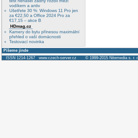
test nenašel žádný rozdíl mezi
vodíkem a antiv
Ušetřete 30 %: Windows 11 Pro jen
za €22,50 a Office 2024 Pro za
€17,15 – akce B
HDmag.cz
Kamery do bytu přinesou maximální
přehled o vaší domácnosti
Testovací novinka
Píšeme jinde
ISSN 1214-1267
www.czech-server.cz
© 1999-2015
Nitemedia s. r. 