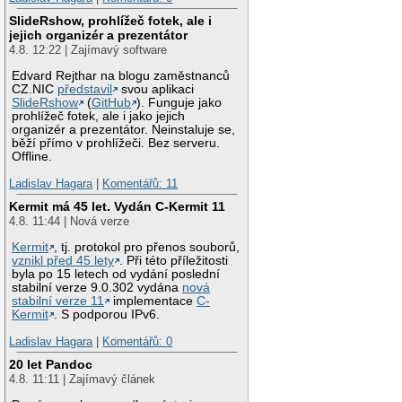
SlideRshow, prohlížeč fotek, ale i
jejich organizér a prezentátor
4.8. 12:22 | Zajímavý software
Edvard Rejthar na blogu zaměstnanců
CZ.NIC
představil
svou aplikaci
SlideRshow
(
GitHub
). Funguje jako
prohlížeč fotek, ale i jako jejich
organizér a prezentátor. Neinstaluje se,
běží přímo v prohlížeči. Bez serveru.
Offline.
Ladislav Hagara
|
Komentářů: 11
Kermit má 45 let. Vydán C-Kermit 11
4.8. 11:44 | Nová verze
Kermit
, tj. protokol pro přenos souborů,
vznikl před 45 lety
. Při této příležitosti
byla po 15 letech od vydání poslední
stabilní verze 9.0.302 vydána
nová
stabilní verze 11
implementace
C-
Kermit
. S podporou IPv6.
Ladislav Hagara
|
Komentářů: 0
20 let Pandoc
4.8. 11:11 | Zajímavý článek