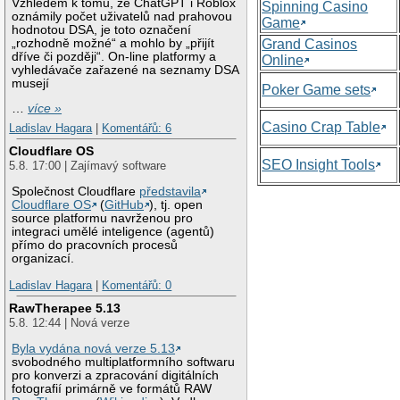
Vzhledem k tomu, že ChatGPT i Roblox
Spinning Casino
oznámily počet uživatelů nad prahovou
Game
hodnotou DSA, je toto označení
„rozhodně možné“ a mohlo by „přijít
Grand Casinos
dříve či později“. On-line platformy a
Online
vyhledávače zařazené na seznamy DSA
musejí
Poker Game sets
…
více »
Casino Crap Table
Ladislav Hagara
|
Komentářů: 6
Cloudflare OS
SEO Insight Tools
5.8. 17:00 | Zajímavý software
Společnost Cloudflare
představila
Cloudflare OS
(
GitHub
), tj. open
source platformu navrženou pro
integraci umělé inteligence (agentů)
přímo do pracovních procesů
organizací.
Ladislav Hagara
|
Komentářů: 0
RawTherapee 5.13
5.8. 12:44 | Nová verze
Byla vydána nová verze 5.13
svobodného multiplatformního softwaru
pro konverzi a zpracování digitálních
fotografií primárně ve formátů RAW