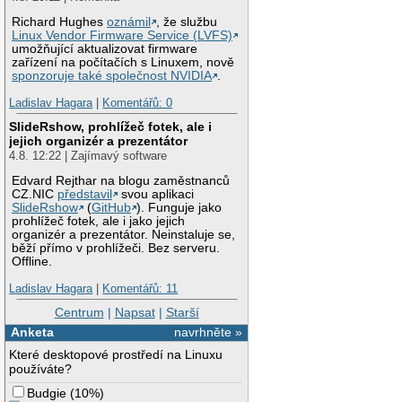
Richard Hughes
oznámil
, že službu
Linux Vendor Firmware Service (LVFS)
umožňující aktualizovat firmware
zařízení na počítačích s Linuxem, nově
sponzoruje také společnost NVIDIA
.
Ladislav Hagara
|
Komentářů: 0
SlideRshow, prohlížeč fotek, ale i
jejich organizér a prezentátor
4.8. 12:22 | Zajímavý software
Edvard Rejthar na blogu zaměstnanců
CZ.NIC
představil
svou aplikaci
SlideRshow
(
GitHub
). Funguje jako
prohlížeč fotek, ale i jako jejich
organizér a prezentátor. Neinstaluje se,
běží přímo v prohlížeči. Bez serveru.
Offline.
Ladislav Hagara
|
Komentářů: 11
Centrum
|
Napsat
|
Starší
Anketa
navrhněte »
Které desktopové prostředí na Linuxu
používáte?
Budgie
(
10%
)