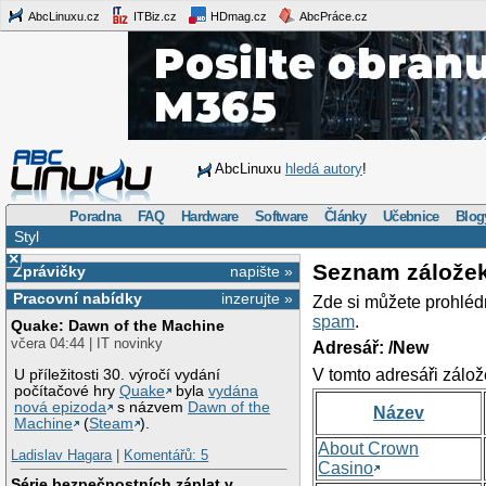
AbcLinuxu.cz
ITBiz.cz
HDmag.cz
AbcPráce.cz
AbcLinuxu
hledá autory
!
Poradna
FAQ
Hardware
Software
Články
Učebnice
Blog
Styl
×
Seznam zálože
Zprávičky
napište »
Pracovní nabídky
inzerujte »
Zde si můžete prohléd
spam
.
Quake: Dawn of the Machine
včera 04:44 | IT novinky
Adresář: /New
V tomto adresáři zálož
U příležitosti 30. výročí vydání
počítačové hry
Quake
byla
vydána
nová epizoda
s názvem
Dawn of the
Název
Machine
(
Steam
).
About Crown
Ladislav Hagara
|
Komentářů: 5
Casino
Série bezpečnostních záplat v