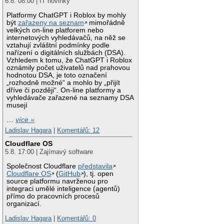
6.8. 08:00 | IT novinky
Platformy ChatGPT i Roblox by mohly
být
zařazeny na seznam
mimořádně
velkých on-line platforem nebo
internetových vyhledávačů, na něž se
vztahují zvláštní podmínky podle
nařízení o digitálních službách (DSA).
Vzhledem k tomu, že ChatGPT i Roblox
oznámily počet uživatelů nad prahovou
hodnotou DSA, je toto označení
„rozhodně možné“ a mohlo by „přijít
dříve či později“. On-line platformy a
vyhledávače zařazené na seznamy DSA
musejí
…
více »
Ladislav Hagara
|
Komentářů: 12
Cloudflare OS
5.8. 17:00 | Zajímavý software
Společnost Cloudflare
představila
Cloudflare OS
(
GitHub
), tj. open
source platformu navrženou pro
integraci umělé inteligence (agentů)
přímo do pracovních procesů
organizací.
Ladislav Hagara
|
Komentářů: 0