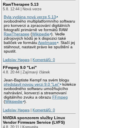
RawTherapee 5.13
5.8. 12:44 | Nová verze
Byla vydána nová verze 5.13
svobodného multiplatformního softwaru
pro konverzi a zpracování digitálních
fotografií primárně ve formátů RAW
RawTherapee
(
Wikipedie
). Vedle
zdrojových kódů je k dispozici také
balíček ve formátu
AppImage
. Stačí jej
stáhnout, nastavit právo ke spuštění a
spustit.
Ladislav Hagara
|
Komentářů: 0
FFmpeg 9.0 "Lei"
4.8. 20:44 | Zajímavý článek
Jean-Baptiste Kempf na svém blogu
představil novou verzi 9.0 "Lei"
kolekce
svobodného softwaru umožňujícího
nahrávání, konverzi a streamovaní
digitálního zvuku a obrazu
FFmpeg
(
Wikipedie
).
Ladislav Hagara
|
Komentářů: 0
NVIDIA sponzorem služby Linux
Vendor Firmware Service (LVFS)
4.8. 20:11 | Komunita