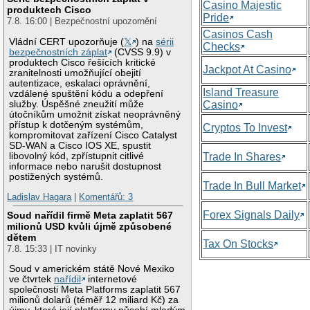
Casino Majestic
produktech Cisco
Pride
7.8. 16:00 | Bezpečnostní upozornění
Casinos Cash
Vládní CERT upozorňuje (
𝕏
) na
sérii
Checks
bezpečnostních záplat
(CVSS 9.9) v
produktech Cisco řešících kritické
Jackpot At Casino
zranitelnosti umožňující obejití
autentizace, eskalaci oprávnění,
Island Treasure
vzdálené spuštění kódu a odepření
služby. Úspěšné zneužití může
Casino
útočníkům umožnit získat neoprávněný
přístup k dotčeným systémům,
Cryptos To Invest
kompromitovat zařízení Cisco Catalyst
SD-WAN a Cisco IOS XE, spustit
libovolný kód, zpřístupnit citlivé
Trade In Shares
informace nebo narušit dostupnost
postižených systémů.
Trade In Bull Market
Ladislav Hagara
|
Komentářů: 3
Forex Signals Daily
Soud nařídil firmě Meta zaplatit 567
milionů USD kvůli újmě způsobené
dětem
Tax On Stocks
7.8. 15:33 | IT novinky
Soud v americkém státě Nové Mexiko
ve čtvrtek
nařídil
internetové
společnosti Meta Platforms zaplatit 567
milionů dolarů (téměř 12 miliard Kč) za