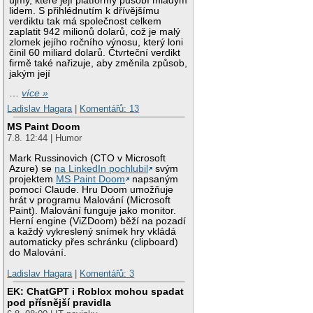
újmy, které její platformy působí mladým
lidem. S přihlédnutím k dřívějšímu
verdiktu tak má společnost celkem
zaplatit 942 milionů dolarů, což je malý
zlomek jejího ročního výnosu, který loni
činil 60 miliard dolarů. Čtvrteční verdikt
firmě také nařizuje, aby změnila způsob,
jakým její
…
více »
Ladislav Hagara
|
Komentářů: 13
MS Paint Doom
7.8. 12:44 | Humor
Mark Russinovich (CTO v Microsoft
Azure) se
na LinkedIn pochlubil
svým
projektem
MS Paint Doom
napsaným
pomocí Claude. Hru Doom umožňuje
hrát v programu Malování (Microsoft
Paint). Malování funguje jako monitor.
Herní engine (ViZDoom) běží na pozadí
a každý vykreslený snímek hry vkládá
automaticky přes schránku (clipboard)
do Malování.
Ladislav Hagara
|
Komentářů: 3
EK: ChatGPT i Roblox mohou spadat
pod přísnější pravidla