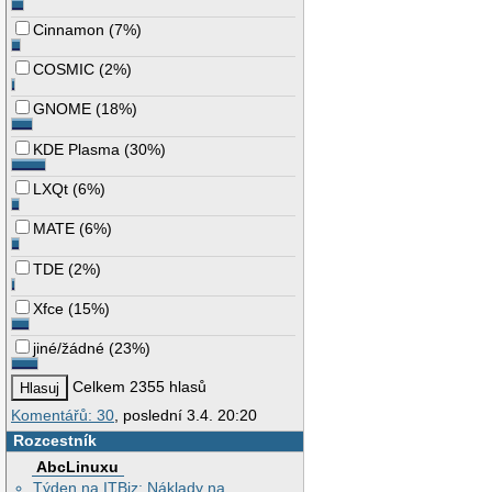
Cinnamon
(
7%
)
COSMIC
(
2%
)
GNOME
(
18%
)
KDE Plasma
(
30%
)
LXQt
(
6%
)
MATE
(
6%
)
TDE
(
2%
)
Xfce
(
15%
)
jiné/žádné
(
23%
)
Celkem 2355 hlasů
Komentářů: 30
, poslední 3.4. 20:20
Rozcestník
AbcLinuxu
Týden na ITBiz: Náklady na