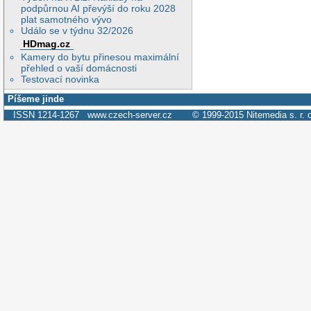
podpůrnou AI převýší do roku 2028
plat samotného vývo
Událo se v týdnu 32/2026
HDmag.cz
Kamery do bytu přinesou maximální
přehled o vaší domácnosti
Testovací novinka
Píšeme jinde
ISSN 1214-1267
www.czech-server.cz
© 1999-2015
Nitemedia s. r. 