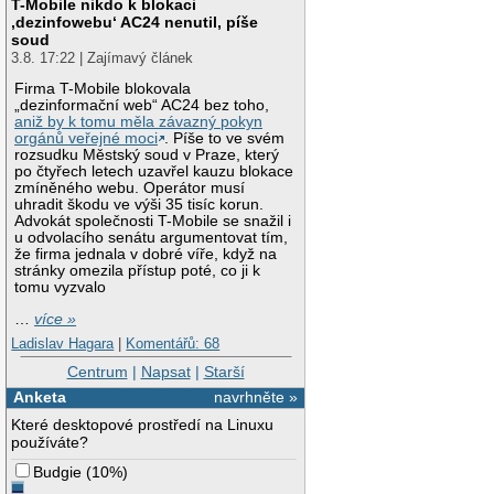
T-Mobile nikdo k blokaci
‚dezinfowebu‘ AC24 nenutil, píše
soud
3.8. 17:22 | Zajímavý článek
Firma T-Mobile blokovala
„dezinformační web“ AC24 bez toho,
aniž by k tomu měla závazný pokyn
orgánů veřejné moci
. Píše to ve svém
rozsudku Městský soud v Praze, který
po čtyřech letech uzavřel kauzu blokace
zmíněného webu. Operátor musí
uhradit škodu ve výši 35 tisíc korun.
Advokát společnosti T-Mobile se snažil i
u odvolacího senátu argumentovat tím,
že firma jednala v dobré víře, když na
stránky omezila přístup poté, co ji k
tomu vyzvalo
…
více »
Ladislav Hagara
|
Komentářů: 68
Centrum
|
Napsat
|
Starší
Anketa
navrhněte »
Které desktopové prostředí na Linuxu
používáte?
Budgie
(
10%
)