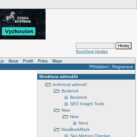
Rozšířené hledání
 je
Bazar
Portál
Práce
Mapa
Přihlášení
|
Registrace
Struktura adresářů
kořenový adresář
Bookmrk
Bookmrk
SEO Insight Tools
New
New
Nora
NewBookMark
Seo Metrics Checker