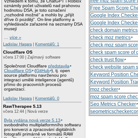
free moz spam score 
Vzhledem k tomu, že ChatGPT i Roblox
oznámily počet uživatelů nad prahovou
Free Spam Score Ch
hodnotou DSA, je toto označení
„rozhodně možné“ a mohlo by „přijít
Google Index Checke
dříve či později“. On-line platformy a
Google Index Checke
vyhledávače zařazené na seznamy DSA
musejí
check domain metrics
check moz metrics
…
více »
Ladislav Hagara
|
Komentářů: 1
check moz spam scor
check spam score of
Cloudflare OS
včera 17:00 | Zajímavý software
check trust flow
Společnost Cloudflare
představila
check website spam 
Cloudflare OS
(
GitHub
), tj. open
Keyword Position Ch
source platformu navrženou pro
integraci umělé inteligence (agentů)
Keyword Position Tra
přímo do pracovních procesů
moz checker
organizací.
moz spam score chec
Ladislav Hagara
|
Komentářů: 0
Seo Metrics Checker
RawTherapee 5.13
seometricscheckerc
včera 12:44 | Nová verze
Byla vydána nová verze 5.13
svobodného multiplatformního softwaru
pro konverzi a zpracování digitálních
fotografií primárně ve formátů RAW