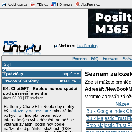
AbcLinuxu.cz
ITBiz.cz
HDmag.cz
AbcPráce.cz
AbcLinuxu
hledá autory
!
Poradna
FAQ
Hardware
Softw
Styl
×
Seznam zálože
Zprávičky
napište »
Pracovní nabídky
inzerujte »
Zde si můžete prohléd
EK: ChatGPT i Roblox mohou spadat
Adresář: /NewBookM
pod přísnější pravidla
V tomto adresáři zálož
dnes 08:00 | IT novinky
Název
Platformy ChatGPT i Roblox by mohly
být
zařazeny na seznam
mimořádně
Bulk Google Index C
velkých on-line platforem nebo
Bulk Majestic Trust 
internetových vyhledávačů, na něž se
vztahují zvláštní podmínky podle
Free Majestic Trust 
nařízení o digitálních službách (DSA).