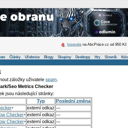
Inzerujte
na AbcPráce.cz od 950 Kč
are
Články
Učebnice
Blogy
Skupiny
Desktopy
Hry
Slovník
Kdo
k
nout záložky uživatele
spam
.
ark/Seo Metrics Checker
ek jsou následující stránky:
Typ
Poslední změna
hecker
externí odkaz
---
Flow Checker
externí odkaz
---
Flow Checker
externí odkaz
---