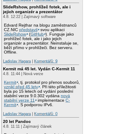
SlideRshow, prohlížeč fotek, ale i
jejich organizér a prezentátor
4.8. 12:22 | Zajímavý software
Edvard Rejthar na blogu zaměstnanců
CZ.NIC
představil
svou aplikaci
SlideRshow
(
GitHub
). Funguje jako
prohlížeč fotek, ale i jako jejich
organizér a prezentátor. Neinstaluje se,
běží přímo v prohlížeči. Bez serveru.
Offline.
Ladislav Hagara
|
Komentářů: 9
Kermit má 45 let. Vydán C-Kermit 11
4.8. 11:44 | Nová verze
Kermit
, tj. protokol pro přenos souborů,
vznikl před 45 lety
. Při této příležitosti
byla po 15 letech od vydání poslední
stabilní verze 9.0.302 vydána
nová
stabilní verze 11
implementace
C-
Kermit
. S podporou IPv6.
Ladislav Hagara
|
Komentářů: 0
20 let Pandoc
4.8. 11:11 | Zajímavý článek