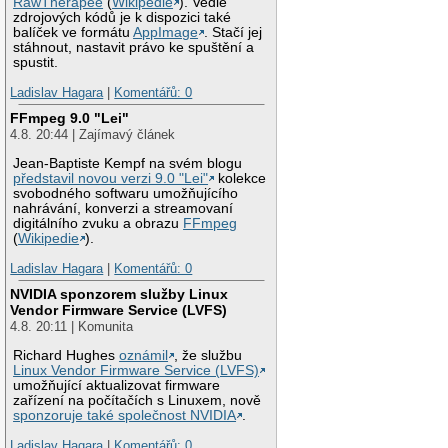
RawTherapee
(
Wikipedie
). Vedle
zdrojových kódů je k dispozici také
balíček ve formátu
AppImage
. Stačí jej
stáhnout, nastavit právo ke spuštění a
spustit.
Ladislav Hagara
|
Komentářů: 0
FFmpeg 9.0 "Lei"
4.8. 20:44 | Zajímavý článek
Jean-Baptiste Kempf na svém blogu
představil novou verzi 9.0 "Lei"
kolekce
svobodného softwaru umožňujícího
nahrávání, konverzi a streamovaní
digitálního zvuku a obrazu
FFmpeg
(
Wikipedie
).
Ladislav Hagara
|
Komentářů: 0
NVIDIA sponzorem služby Linux
Vendor Firmware Service (LVFS)
4.8. 20:11 | Komunita
Richard Hughes
oznámil
, že službu
Linux Vendor Firmware Service (LVFS)
umožňující aktualizovat firmware
zařízení na počítačích s Linuxem, nově
sponzoruje také společnost NVIDIA
.
Ladislav Hagara
|
Komentářů: 0