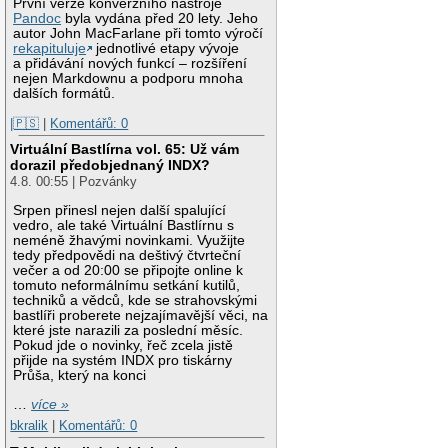
První verze konverzního nástroje
Pandoc
byla vydána před 20 lety. Jeho
autor John MacFarlane při tomto výročí
rekapituluje
jednotlivé etapy vývoje
a přidávání nových funkcí – rozšíření
nejen Markdownu a podporu mnoha
dalších formátů.
|🇵🇸
|
Komentářů: 0
Virtuální Bastlírna vol. 65: Už vám
dorazil předobjednaný INDX?
4.8. 00:55 | Pozvánky
Srpen přinesl nejen další spalující
vedro, ale také Virtuální Bastlírnu s
neméně žhavými novinkami. Využijte
tedy předpovědi na deštivý čtvrteční
večer a od 20:00 se připojte online k
tomuto neformálnímu setkání kutilů,
techniků a vědců, kde se strahovskými
bastlíři proberete nejzajímavější věci, na
které jste narazili za poslední měsíc.
Pokud jde o novinky, řeč zcela jistě
přijde na systém INDX pro tiskárny
Průša, který na konci
…
více »
bkralik
|
Komentářů: 0