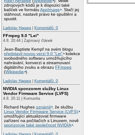
RawTherapee
(
Wikipedie
). Vedle
zdrojových kódů je k dispozici také
balíček ve formátu
AppImage
. Stačí jej
stáhnout, nastavit právo ke spuštění a
spustit.
Ladislav Hagara
|
Komentářů: 0
FFmpeg 9.0 "Lei"
4.8. 20:44 | Zajímavý článek
Jean-Baptiste Kempf na svém blogu
představil novou verzi 9.0 "Lei"
kolekce
svobodného softwaru umožňujícího
nahrávání, konverzi a streamovaní
digitálního zvuku a obrazu
FFmpeg
(
Wikipedie
).
Ladislav Hagara
|
Komentářů: 0
NVIDIA sponzorem služby Linux
Vendor Firmware Service (LVFS)
4.8. 20:11 | Komunita
Richard Hughes
oznámil
, že službu
Linux Vendor Firmware Service (LVFS)
umožňující aktualizovat firmware
zařízení na počítačích s Linuxem, nově
sponzoruje také společnost NVIDIA
.
Ladislav Hagara
|
Komentářů: 0