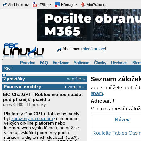
AbcLinuxu.cz
ITBiz.cz
HDmag.cz
AbcPráce.cz
AbcLinuxu
hledá autory
!
Poradna
FAQ
Hardware
Software
Články
Učebnice
Blog
Styl
×
Seznam zálože
Zprávičky
napište »
Pracovní nabídky
inzerujte »
Zde si můžete prohléd
spam
.
EK: ChatGPT i Roblox mohou spadat
pod přísnější pravidla
Adresář: /
dnes 08:00 | IT novinky
V tomto adresáři zálož
Platformy ChatGPT i Roblox by mohly
být
zařazeny na seznam
mimořádně
Název
velkých on-line platforem nebo
internetových vyhledávačů, na něž se
vztahují zvláštní podmínky podle
Roulette Tables Casi
nařízení o digitálních službách (DSA).