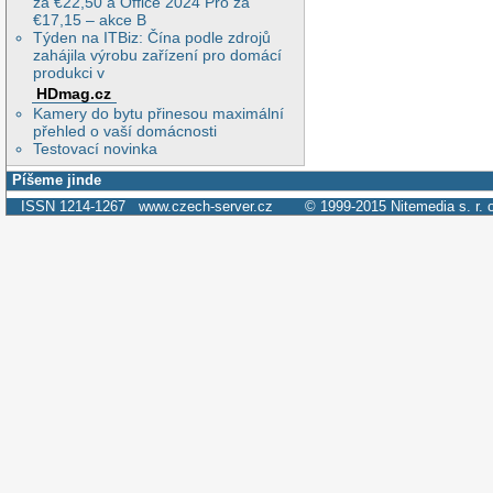
za €22,50 a Office 2024 Pro za
€17,15 – akce B
Týden na ITBiz: Čína podle zdrojů
zahájila výrobu zařízení pro domácí
produkci v
HDmag.cz
Kamery do bytu přinesou maximální
přehled o vaší domácnosti
Testovací novinka
Píšeme jinde
ISSN 1214-1267
www.czech-server.cz
© 1999-2015
Nitemedia s. r. 