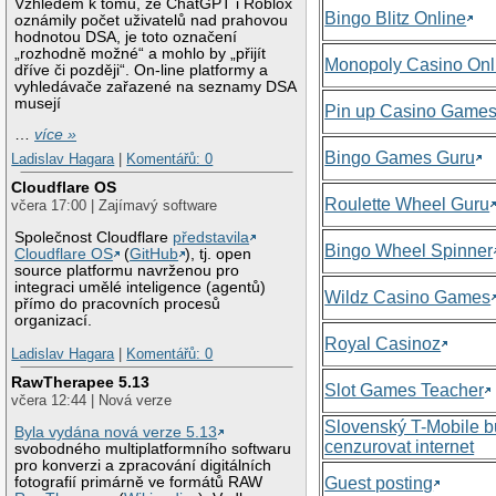
Vzhledem k tomu, že ChatGPT i Roblox
Bingo Blitz Online
oznámily počet uživatelů nad prahovou
hodnotou DSA, je toto označení
„rozhodně možné“ a mohlo by „přijít
Monopoly Casino Onl
dříve či později“. On-line platformy a
vyhledávače zařazené na seznamy DSA
musejí
Pin up Casino Game
…
více »
Bingo Games Guru
Ladislav Hagara
|
Komentářů: 0
Cloudflare OS
Roulette Wheel Guru
včera 17:00 | Zajímavý software
Společnost Cloudflare
představila
Bingo Wheel Spinner
Cloudflare OS
(
GitHub
), tj. open
source platformu navrženou pro
integraci umělé inteligence (agentů)
Wildz Casino Games
přímo do pracovních procesů
organizací.
Royal Casinoz
Ladislav Hagara
|
Komentářů: 0
RawTherapee 5.13
Slot Games Teacher
včera 12:44 | Nová verze
Slovenský T-Mobile 
Byla vydána nová verze 5.13
cenzurovat internet
svobodného multiplatformního softwaru
pro konverzi a zpracování digitálních
Guest posting
fotografií primárně ve formátů RAW