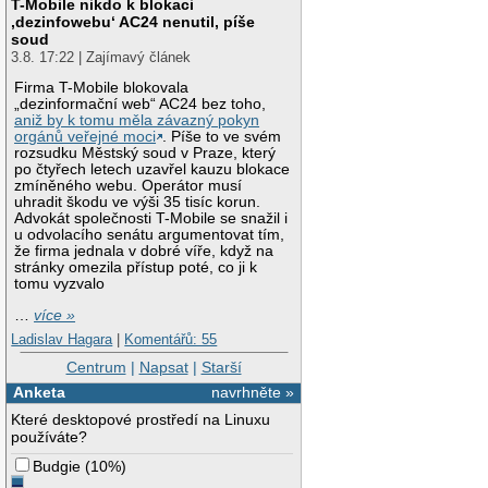
T-Mobile nikdo k blokaci
‚dezinfowebu‘ AC24 nenutil, píše
soud
3.8. 17:22 | Zajímavý článek
Firma T-Mobile blokovala
„dezinformační web“ AC24 bez toho,
aniž by k tomu měla závazný pokyn
orgánů veřejné moci
. Píše to ve svém
rozsudku Městský soud v Praze, který
po čtyřech letech uzavřel kauzu blokace
zmíněného webu. Operátor musí
uhradit škodu ve výši 35 tisíc korun.
Advokát společnosti T-Mobile se snažil i
u odvolacího senátu argumentovat tím,
že firma jednala v dobré víře, když na
stránky omezila přístup poté, co ji k
tomu vyzvalo
…
více »
Ladislav Hagara
|
Komentářů: 55
Centrum
|
Napsat
|
Starší
Anketa
navrhněte »
Které desktopové prostředí na Linuxu
používáte?
Budgie
(
10%
)