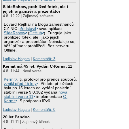
SlideRshow, prohlížeč fotek, ale i
jejich organizér a prezentátor
4.8. 12:22 | Zajímavý software
Edvard Rejthar na blogu zaměstnanců
CZ.NIC
představil
svou aplikaci
SlideRshow
(
GitHub
). Funguje jako
prohlížeč fotek, ale i jako jejich
organizér a prezentátor. Neinstaluje se,
běží přímo v prohlížeči. Bez serveru.
Offline.
Ladislav Hagara
|
Komentářů: 3
Kermit má 45 let. Vydán C-Kermit 11
4.8. 11:44 | Nová verze
Kermit
, tj. protokol pro přenos souborů,
vznikl před 45 lety
. Při této příležitosti
byla po 15 letech od vydání poslední
stabilní verze 9.0.302 vydána
nová
stabilní verze 11
implementace
C-
Kermit
. S podporou IPv6.
Ladislav Hagara
|
Komentářů: 0
20 let Pandoc
4.8. 11:11 | Zajímavý článek