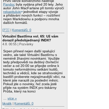
První verze konverzního nástroje
Pandoc
byla vydána před 20 lety. Jeho
autor John MacFarlane při tomto výročí
rekapituluje
jednotlivé etapy vývoje
a přidávání nových funkcí – rozšíření
nejen Markdownu a podporu mnoha
dalších formátů.
|🇵🇸
|
Komentářů: 0
Virtuální Bastlírna vol. 65: Už vám
dorazil předobjednaný INDX?
4.8. 00:55 | Pozvánky
Srpen přinesl nejen další spalující
vedro, ale také Virtuální Bastlírnu s
neméně žhavými novinkami. Využijte
tedy předpovědi na deštivý čtvrteční
večer a od 20:00 se připojte online k
tomuto neformálnímu setkání kutilů,
techniků a vědců, kde se strahovskými
bastlíři proberete nejzajímavější věci, na
které jste narazili za poslední měsíc.
Pokud jde o novinky, řeč zcela jistě
přijde na systém INDX pro tiskárny
Průša, který na konci
…
více »
bkralik
|
Komentářů: 0