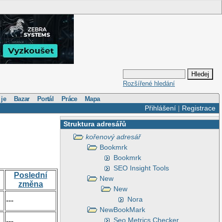
Rozšířené hledání
 je
Bazar
Portál
Práce
Mapa
Přihlášení
|
Registrace
Struktura adresářů
kořenový adresář
Bookmrk
Bookmrk
SEO Insight Tools
Poslední
New
změna
New
Nora
---
NewBookMark
Seo Metrics Checker
---