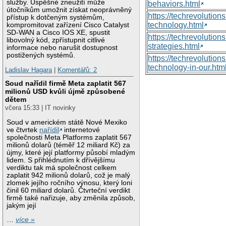
služby. Úspěšné zneužití může
behaviors.html
útočníkům umožnit získat neoprávněný
https://techrevoluti
přístup k dotčeným systémům,
technology.html
kompromitovat zařízení Cisco Catalyst
SD-WAN a Cisco IOS XE, spustit
https://techrevolutio
libovolný kód, zpřístupnit citlivé
strategies.html
informace nebo narušit dostupnost
postižených systémů.
https://techrevolutio
technology-in-our.htm
Ladislav Hagara
|
Komentářů: 2
Soud nařídil firmě Meta zaplatit 567
milionů USD kvůli újmě způsobené
dětem
včera 15:33 | IT novinky
Soud v americkém státě Nové Mexiko
ve čtvrtek
nařídil
internetové
společnosti Meta Platforms zaplatit 567
milionů dolarů (téměř 12 miliard Kč) za
újmy, které její platformy působí mladým
lidem. S přihlédnutím k dřívějšímu
verdiktu tak má společnost celkem
zaplatit 942 milionů dolarů, což je malý
zlomek jejího ročního výnosu, který loni
činil 60 miliard dolarů. Čtvrteční verdikt
firmě také nařizuje, aby změnila způsob,
jakým její
…
více »