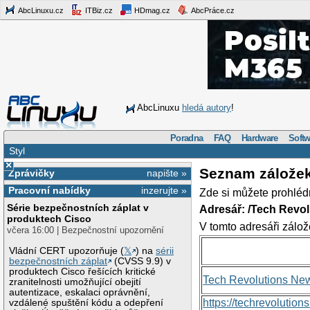
AbcLinuxu.cz
ITBiz.cz
HDmag.cz
AbcPráce.cz
AbcLinuxu
hledá autory
!
Poradna
FAQ
Hardware
Softw
Styl
×
Seznam zálože
Zprávičky
napište »
Pracovní nabídky
inzerujte »
Zde si můžete prohléd
Série bezpečnostních záplat v
Adresář: /Tech Revo
produktech Cisco
V tomto adresáři zálož
včera 16:00 | Bezpečnostní upozornění
Vládní CERT upozorňuje (
𝕏
) na
sérii
bezpečnostních záplat
(CVSS 9.9) v
produktech Cisco řešících kritické
Tech Revolutions Ne
zranitelnosti umožňující obejití
autentizace, eskalaci oprávnění,
https://techrevolutio
vzdálené spuštění kódu a odepření