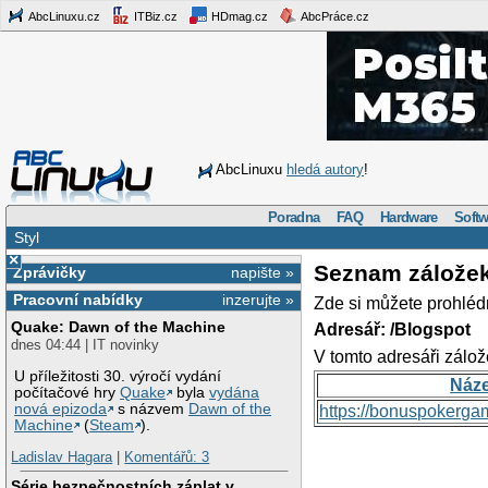
AbcLinuxu.cz
ITBiz.cz
HDmag.cz
AbcPráce.cz
AbcLinuxu
hledá autory
!
Poradna
FAQ
Hardware
Softw
Styl
×
Seznam zálože
Zprávičky
napište »
Pracovní nabídky
inzerujte »
Zde si můžete prohléd
Quake: Dawn of the Machine
Adresář: /Blogspot
dnes 04:44 | IT novinky
V tomto adresáři zálož
U příležitosti 30. výročí vydání
Náz
počítačové hry
Quake
byla
vydána
nová epizoda
s názvem
Dawn of the
https://bonuspokerga
Machine
(
Steam
).
Ladislav Hagara
|
Komentářů: 3
Série bezpečnostních záplat v