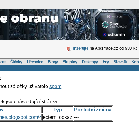
Inzerujte
na AbcPráce.cz od 950 Kč
are
Články
Učebnice
Blogy
Skupiny
Desktopy
Hry
Slovník
Kdo
k
nout záložky uživatele
spam
.
ek jsou následující stránky:
ev
Typ
Poslední změna
mes.blogspot.com/
externí odkaz
---