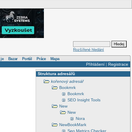
Rozšířené hledání
 je
Bazar
Portál
Práce
Mapa
Přihlášení
|
Registrace
Struktura adresářů
kořenový adresář
Bookmrk
Bookmrk
SEO Insight Tools
New
New
Nora
NewBookMark
Seo Metrics Checker