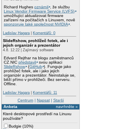
Richard Hughes
oznámil
, že službu
Linux Vendor Firmware Service (LVFS)
umožňující aktualizovat firmware
zařízení na počítačích s Linuxem, nově
sponzoruje také společnost NVIDIA
.
Ladislav Hagara
|
Komentářů: 0
SlideRshow, prohlížeč fotek, ale i
jejich organizér a prezentátor
4.8. 12:22 | Zajímavý software
Edvard Rejthar na blogu zaměstnanců
CZ.NIC
představil
svou aplikaci
SlideRshow
(
GitHub
). Funguje jako
prohlížeč fotek, ale i jako jejich
organizér a prezentátor. Neinstaluje se,
běží přímo v prohlížeči. Bez serveru.
Offline.
Ladislav Hagara
|
Komentářů: 11
Centrum
|
Napsat
|
Starší
Anketa
navrhněte »
Které desktopové prostředí na Linuxu
používáte?
Budgie
(
10%
)