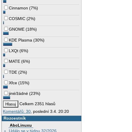
Cinnamon
(
7%
)
COSMIC
(
2%
)
GNOME
(
18%
)
KDE Plasma
(
30%
)
LXQt
(
6%
)
MATE
(
6%
)
TDE
(
2%
)
Xfce
(
15%
)
jiné/žádné
(
23%
)
Celkem 2351 hlasů
Komentářů: 30
, poslední 3.4. 20:20
Rozcestník
AbcLinuxu
Událo se v týdnu 32/2026