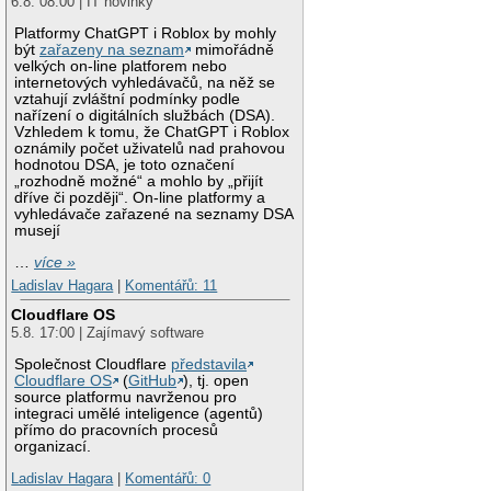
6.8. 08:00 | IT novinky
Platformy ChatGPT i Roblox by mohly
být
zařazeny na seznam
mimořádně
velkých on-line platforem nebo
internetových vyhledávačů, na něž se
vztahují zvláštní podmínky podle
nařízení o digitálních službách (DSA).
Vzhledem k tomu, že ChatGPT i Roblox
oznámily počet uživatelů nad prahovou
hodnotou DSA, je toto označení
„rozhodně možné“ a mohlo by „přijít
dříve či později“. On-line platformy a
vyhledávače zařazené na seznamy DSA
musejí
…
více »
Ladislav Hagara
|
Komentářů: 11
Cloudflare OS
5.8. 17:00 | Zajímavý software
Společnost Cloudflare
představila
Cloudflare OS
(
GitHub
), tj. open
source platformu navrženou pro
integraci umělé inteligence (agentů)
přímo do pracovních procesů
organizací.
Ladislav Hagara
|
Komentářů: 0