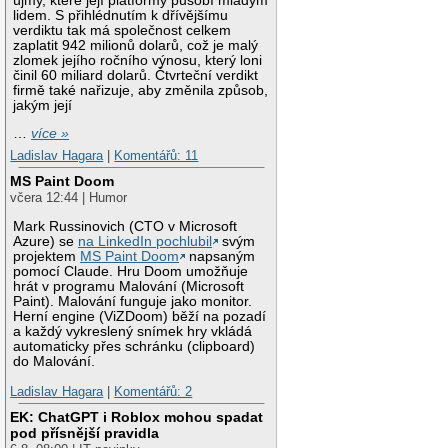
újmy, které její platformy působí mladým
lidem. S přihlédnutím k dřívějšímu
verdiktu tak má společnost celkem
zaplatit 942 milionů dolarů, což je malý
zlomek jejího ročního výnosu, který loni
činil 60 miliard dolarů. Čtvrteční verdikt
firmě také nařizuje, aby změnila způsob,
jakým její
…
více »
Ladislav Hagara
|
Komentářů: 11
MS Paint Doom
včera 12:44 | Humor
Mark Russinovich (CTO v Microsoft
Azure) se
na LinkedIn pochlubil
svým
projektem
MS Paint Doom
napsaným
pomocí Claude. Hru Doom umožňuje
hrát v programu Malování (Microsoft
Paint). Malování funguje jako monitor.
Herní engine (ViZDoom) běží na pozadí
a každý vykreslený snímek hry vkládá
automaticky přes schránku (clipboard)
do Malování.
Ladislav Hagara
|
Komentářů: 2
EK: ChatGPT i Roblox mohou spadat
pod přísnější pravidla