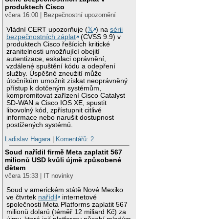
produktech Cisco
včera 16:00 | Bezpečnostní upozornění
Vládní CERT upozorňuje (
𝕏
) na
sérii
bezpečnostních záplat
(CVSS 9.9) v
produktech Cisco řešících kritické
zranitelnosti umožňující obejití
autentizace, eskalaci oprávnění,
vzdálené spuštění kódu a odepření
služby. Úspěšné zneužití může
útočníkům umožnit získat neoprávněný
přístup k dotčeným systémům,
kompromitovat zařízení Cisco Catalyst
SD-WAN a Cisco IOS XE, spustit
libovolný kód, zpřístupnit citlivé
informace nebo narušit dostupnost
postižených systémů.
Ladislav Hagara
|
Komentářů: 2
Soud nařídil firmě Meta zaplatit 567
milionů USD kvůli újmě způsobené
dětem
včera 15:33 | IT novinky
Soud v americkém státě Nové Mexiko
ve čtvrtek
nařídil
internetové
společnosti Meta Platforms zaplatit 567
milionů dolarů (téměř 12 miliard Kč) za