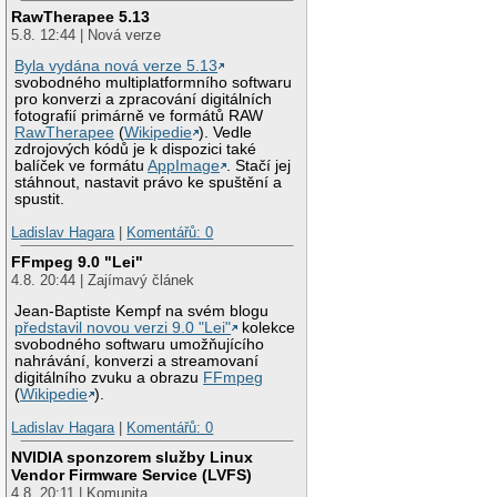
RawTherapee 5.13
5.8. 12:44 | Nová verze
Byla vydána nová verze 5.13
svobodného multiplatformního softwaru
pro konverzi a zpracování digitálních
fotografií primárně ve formátů RAW
RawTherapee
(
Wikipedie
). Vedle
zdrojových kódů je k dispozici také
balíček ve formátu
AppImage
. Stačí jej
stáhnout, nastavit právo ke spuštění a
spustit.
Ladislav Hagara
|
Komentářů: 0
FFmpeg 9.0 "Lei"
4.8. 20:44 | Zajímavý článek
Jean-Baptiste Kempf na svém blogu
představil novou verzi 9.0 "Lei"
kolekce
svobodného softwaru umožňujícího
nahrávání, konverzi a streamovaní
digitálního zvuku a obrazu
FFmpeg
(
Wikipedie
).
Ladislav Hagara
|
Komentářů: 0
NVIDIA sponzorem služby Linux
Vendor Firmware Service (LVFS)
4.8. 20:11 | Komunita