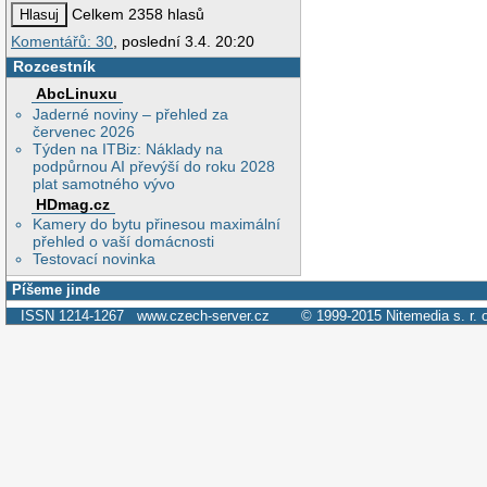
Celkem 2358 hlasů
Komentářů: 30
, poslední 3.4. 20:20
Rozcestník
AbcLinuxu
Jaderné noviny – přehled za
červenec 2026
Týden na ITBiz: Náklady na
podpůrnou AI převýší do roku 2028
plat samotného vývo
HDmag.cz
Kamery do bytu přinesou maximální
přehled o vaší domácnosti
Testovací novinka
Píšeme jinde
ISSN 1214-1267
www.czech-server.cz
© 1999-2015
Nitemedia s. r. 