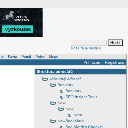
Rozšířené hledání
 je
Bazar
Portál
Práce
Mapa
Přihlášení
|
Registrace
Struktura adresářů
kořenový adresář
Bookmrk
Bookmrk
SEO Insight Tools
New
New
Nora
NewBookMark
Seo Metrics Checker