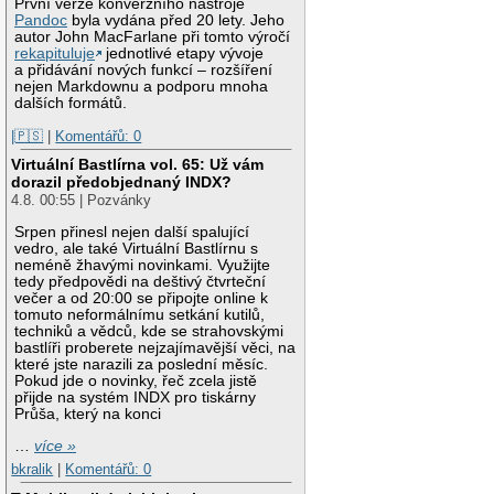
První verze konverzního nástroje
Pandoc
byla vydána před 20 lety. Jeho
autor John MacFarlane při tomto výročí
rekapituluje
jednotlivé etapy vývoje
a přidávání nových funkcí – rozšíření
nejen Markdownu a podporu mnoha
dalších formátů.
|🇵🇸
|
Komentářů: 0
Virtuální Bastlírna vol. 65: Už vám
dorazil předobjednaný INDX?
4.8. 00:55 | Pozvánky
Srpen přinesl nejen další spalující
vedro, ale také Virtuální Bastlírnu s
neméně žhavými novinkami. Využijte
tedy předpovědi na deštivý čtvrteční
večer a od 20:00 se připojte online k
tomuto neformálnímu setkání kutilů,
techniků a vědců, kde se strahovskými
bastlíři proberete nejzajímavější věci, na
které jste narazili za poslední měsíc.
Pokud jde o novinky, řeč zcela jistě
přijde na systém INDX pro tiskárny
Průša, který na konci
…
více »
bkralik
|
Komentářů: 0