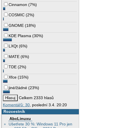
Cinnamon
(
7%
)
COSMIC
(
2%
)
GNOME
(
18%
)
KDE Plasma
(
30%
)
LXQt
(
6%
)
MATE
(
6%
)
TDE
(
2%
)
Xfce
(
15%
)
jiné/žádné
(
23%
)
Celkem 2333 hlasů
Komentářů: 30
, poslední 3.4. 20:20
Rozcestník
AbcLinuxu
Ušetřete 30 %: Windows 11 Pro jen