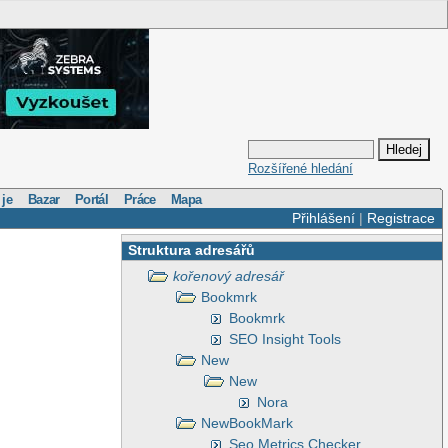
Rozšířené hledání
 je
Bazar
Portál
Práce
Mapa
Přihlášení
|
Registrace
Struktura adresářů
kořenový adresář
Bookmrk
Bookmrk
SEO Insight Tools
New
New
Nora
NewBookMark
Seo Metrics Checker