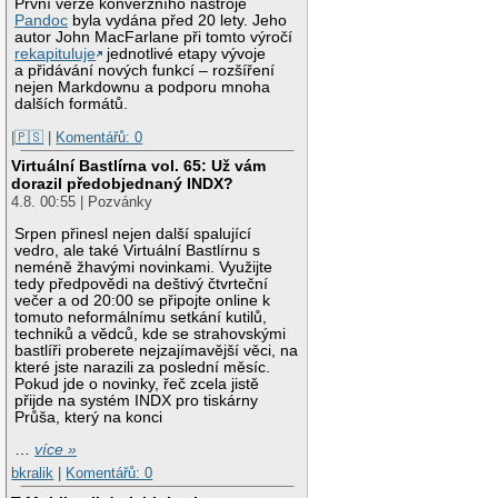
První verze konverzního nástroje
Pandoc
byla vydána před 20 lety. Jeho
autor John MacFarlane při tomto výročí
rekapituluje
jednotlivé etapy vývoje
a přidávání nových funkcí – rozšíření
nejen Markdownu a podporu mnoha
dalších formátů.
|🇵🇸
|
Komentářů: 0
Virtuální Bastlírna vol. 65: Už vám
dorazil předobjednaný INDX?
4.8. 00:55 | Pozvánky
Srpen přinesl nejen další spalující
vedro, ale také Virtuální Bastlírnu s
neméně žhavými novinkami. Využijte
tedy předpovědi na deštivý čtvrteční
večer a od 20:00 se připojte online k
tomuto neformálnímu setkání kutilů,
techniků a vědců, kde se strahovskými
bastlíři proberete nejzajímavější věci, na
které jste narazili za poslední měsíc.
Pokud jde o novinky, řeč zcela jistě
přijde na systém INDX pro tiskárny
Průša, který na konci
…
více »
bkralik
|
Komentářů: 0