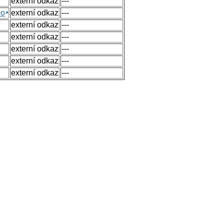
externí odkaz
---
no
externí odkaz
---
externí odkaz
---
externí odkaz
---
externí odkaz
---
externí odkaz
---
externí odkaz
---