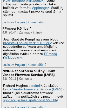
RawTherapee
(
Wikipedie
). Vedle
zdrojových kódů je k dispozici také
balíček ve formátu
AppImage
. Stačí jej
stáhnout, nastavit právo ke spuštění a
spustit.
Ladislav Hagara
|
Komentářů: 0
FFmpeg 9.0 "Lei"
4.8. 20:44 | Zajímavý článek
Jean-Baptiste Kempf na svém blogu
představil novou verzi 9.0 "Lei"
kolekce
svobodného softwaru umožňujícího
nahrávání, konverzi a streamovaní
digitálního zvuku a obrazu
FFmpeg
(
Wikipedie
).
Ladislav Hagara
|
Komentářů: 0
NVIDIA sponzorem služby Linux
Vendor Firmware Service (LVFS)
4.8. 20:11 | Komunita
Richard Hughes
oznámil
, že službu
Linux Vendor Firmware Service (LVFS)
umožňující aktualizovat firmware
zařízení na počítačích s Linuxem, nově
sponzoruje také společnost NVIDIA
.
Ladislav Hagara
|
Komentářů: 0