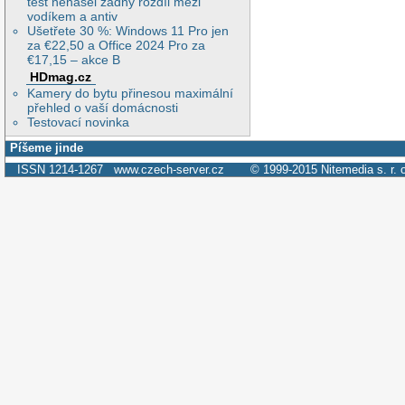
test nenašel žádný rozdíl mezi
vodíkem a antiv
Ušetřete 30 %: Windows 11 Pro jen
za €22,50 a Office 2024 Pro za
€17,15 – akce B
HDmag.cz
Kamery do bytu přinesou maximální
přehled o vaší domácnosti
Testovací novinka
Píšeme jinde
ISSN 1214-1267
www.czech-server.cz
© 1999-2015
Nitemedia s. r. 