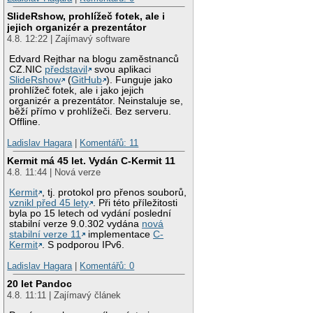
SlideRshow, prohlížeč fotek, ale i
jejich organizér a prezentátor
4.8. 12:22 | Zajímavý software
Edvard Rejthar na blogu zaměstnanců
CZ.NIC
představil
svou aplikaci
SlideRshow
(
GitHub
). Funguje jako
prohlížeč fotek, ale i jako jejich
organizér a prezentátor. Neinstaluje se,
běží přímo v prohlížeči. Bez serveru.
Offline.
Ladislav Hagara
|
Komentářů: 11
Kermit má 45 let. Vydán C-Kermit 11
4.8. 11:44 | Nová verze
Kermit
, tj. protokol pro přenos souborů,
vznikl před 45 lety
. Při této příležitosti
byla po 15 letech od vydání poslední
stabilní verze 9.0.302 vydána
nová
stabilní verze 11
implementace
C-
Kermit
. S podporou IPv6.
Ladislav Hagara
|
Komentářů: 0
20 let Pandoc
4.8. 11:11 | Zajímavý článek