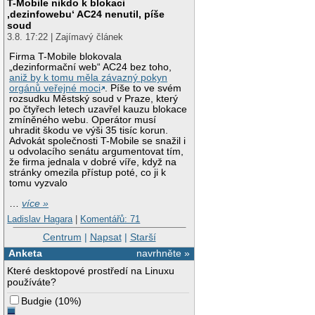
T-Mobile nikdo k blokaci
‚dezinfowebu‘ AC24 nenutil, píše
soud
3.8. 17:22 | Zajímavý článek
Firma T-Mobile blokovala
„dezinformační web“ AC24 bez toho,
aniž by k tomu měla závazný pokyn
orgánů veřejné moci
. Píše to ve svém
rozsudku Městský soud v Praze, který
po čtyřech letech uzavřel kauzu blokace
zmíněného webu. Operátor musí
uhradit škodu ve výši 35 tisíc korun.
Advokát společnosti T-Mobile se snažil i
u odvolacího senátu argumentovat tím,
že firma jednala v dobré víře, když na
stránky omezila přístup poté, co ji k
tomu vyzvalo
…
více »
Ladislav Hagara
|
Komentářů: 71
Centrum
|
Napsat
|
Starší
Anketa
navrhněte »
Které desktopové prostředí na Linuxu
používáte?
Budgie
(
10%
)