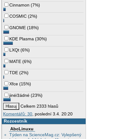
Cinnamon
(
7%
)
COSMIC
(
2%
)
GNOME
(
18%
)
KDE Plasma
(
30%
)
LXQt
(
6%
)
MATE
(
6%
)
TDE
(
2%
)
Xfce
(
15%
)
jiné/žádné
(
23%
)
Celkem 2333 hlasů
Komentářů: 30
, poslední 3.4. 20:20
Rozcestník
AbcLinuxu
Týden na ScienceMag.cz: Vylepšený