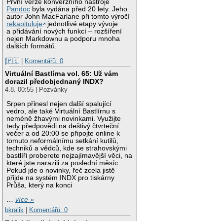
První verze konverzního nástroje
Pandoc
byla vydána před 20 lety. Jeho
autor John MacFarlane při tomto výročí
rekapituluje
jednotlivé etapy vývoje
a přidávání nových funkcí – rozšíření
nejen Markdownu a podporu mnoha
dalších formátů.
|🇵🇸
|
Komentářů: 0
Virtuální Bastlírna vol. 65: Už vám
dorazil předobjednaný INDX?
4.8. 00:55 | Pozvánky
Srpen přinesl nejen další spalující
vedro, ale také Virtuální Bastlírnu s
neméně žhavými novinkami. Využijte
tedy předpovědi na deštivý čtvrteční
večer a od 20:00 se připojte online k
tomuto neformálnímu setkání kutilů,
techniků a vědců, kde se strahovskými
bastlíři proberete nejzajímavější věci, na
které jste narazili za poslední měsíc.
Pokud jde o novinky, řeč zcela jistě
přijde na systém INDX pro tiskárny
Průša, který na konci
…
více »
bkralik
|
Komentářů: 0