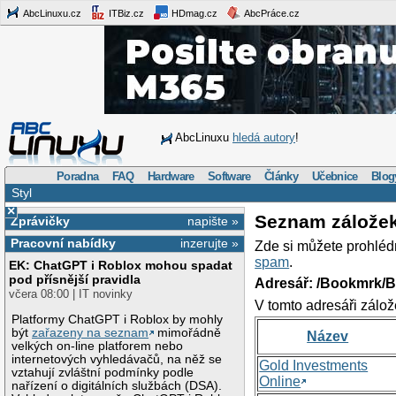
AbcLinuxu.cz
ITBiz.cz
HDmag.cz
AbcPráce.cz
AbcLinuxu
hledá autory
!
Poradna
FAQ
Hardware
Software
Články
Učebnice
Blog
Styl
×
Seznam zálože
Zprávičky
napište »
Pracovní nabídky
inzerujte »
Zde si můžete prohléd
spam
.
EK: ChatGPT i Roblox mohou spadat
pod přísnější pravidla
Adresář: /Bookmrk/
včera 08:00 | IT novinky
V tomto adresáři zálož
Platformy ChatGPT i Roblox by mohly
být
zařazeny na seznam
mimořádně
Název
velkých on-line platforem nebo
internetových vyhledávačů, na něž se
Gold Investments
vztahují zvláštní podmínky podle
Online
nařízení o digitálních službách (DSA).