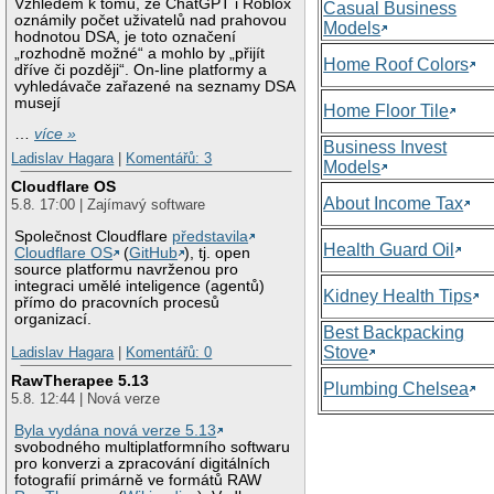
Vzhledem k tomu, že ChatGPT i Roblox
Casual Business
oznámily počet uživatelů nad prahovou
Models
hodnotou DSA, je toto označení
„rozhodně možné“ a mohlo by „přijít
Home Roof Colors
dříve či později“. On-line platformy a
vyhledávače zařazené na seznamy DSA
musejí
Home Floor Tile
…
více »
Business Invest
Ladislav Hagara
|
Komentářů: 3
Models
Cloudflare OS
About Income Tax
5.8. 17:00 | Zajímavý software
Společnost Cloudflare
představila
Health Guard Oil
Cloudflare OS
(
GitHub
), tj. open
source platformu navrženou pro
integraci umělé inteligence (agentů)
Kidney Health Tips
přímo do pracovních procesů
organizací.
Best Backpacking
Stove
Ladislav Hagara
|
Komentářů: 0
RawTherapee 5.13
Plumbing Chelsea
5.8. 12:44 | Nová verze
Byla vydána nová verze 5.13
svobodného multiplatformního softwaru
pro konverzi a zpracování digitálních
fotografií primárně ve formátů RAW