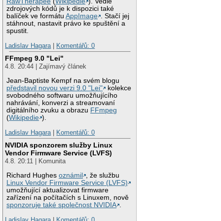
RawTherapee
(
Wikipedie
). Vedle
zdrojových kódů je k dispozici také
balíček ve formátu
AppImage
. Stačí jej
stáhnout, nastavit právo ke spuštění a
spustit.
Ladislav Hagara
|
Komentářů: 0
FFmpeg 9.0 "Lei"
4.8. 20:44 | Zajímavý článek
Jean-Baptiste Kempf na svém blogu
představil novou verzi 9.0 "Lei"
kolekce
svobodného softwaru umožňujícího
nahrávání, konverzi a streamovaní
digitálního zvuku a obrazu
FFmpeg
(
Wikipedie
).
Ladislav Hagara
|
Komentářů: 0
NVIDIA sponzorem služby Linux
Vendor Firmware Service (LVFS)
4.8. 20:11 | Komunita
Richard Hughes
oznámil
, že službu
Linux Vendor Firmware Service (LVFS)
umožňující aktualizovat firmware
zařízení na počítačích s Linuxem, nově
sponzoruje také společnost NVIDIA
.
Ladislav Hagara
|
Komentářů: 0