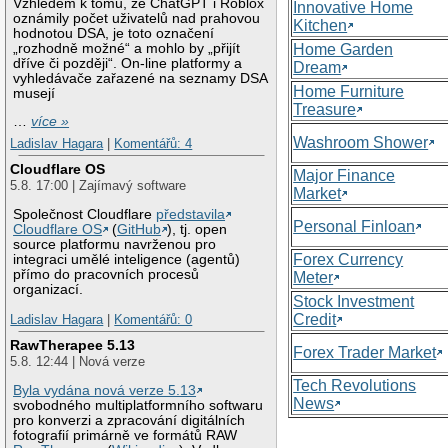
Vzhledem k tomu, že ChatGPT i Roblox
Innovative Home
oznámily počet uživatelů nad prahovou
Kitchen
hodnotou DSA, je toto označení
„rozhodně možné“ a mohlo by „přijít
Home Garden
dříve či později“. On-line platformy a
Dream
vyhledávače zařazené na seznamy DSA
Home Furniture
musejí
Treasure
…
více »
Washroom Shower
Ladislav Hagara
|
Komentářů: 4
Cloudflare OS
Major Finance
5.8. 17:00 | Zajímavý software
Market
Společnost Cloudflare
představila
Personal Finloan
Cloudflare OS
(
GitHub
), tj. open
source platformu navrženou pro
Forex Currency
integraci umělé inteligence (agentů)
přímo do pracovních procesů
Meter
organizací.
Stock Investment
Credit
Ladislav Hagara
|
Komentářů: 0
RawTherapee 5.13
Forex Trader Market
5.8. 12:44 | Nová verze
Tech Revolutions
Byla vydána nová verze 5.13
News
svobodného multiplatformního softwaru
pro konverzi a zpracování digitálních
fotografií primárně ve formátů RAW