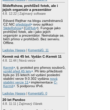
SlideRshow, prohlížeč fotek, ale i
jejich organizér a prezentátor
4.8. 12:22 | Zajímavý software
Edvard Rejthar na blogu zaměstnanců
CZ.NIC
představil
svou aplikaci
SlideRshow
(
GitHub
). Funguje jako
prohlížeč fotek, ale i jako jejich
organizér a prezentátor. Neinstaluje se,
běží přímo v prohlížeči. Bez serveru.
Offline.
Ladislav Hagara
|
Komentářů: 11
Kermit má 45 let. Vydán C-Kermit 11
4.8. 11:44 | Nová verze
Kermit
, tj. protokol pro přenos souborů,
vznikl před 45 lety
. Při této příležitosti
byla po 15 letech od vydání poslední
stabilní verze 9.0.302 vydána
nová
stabilní verze 11
implementace
C-
Kermit
. S podporou IPv6.
Ladislav Hagara
|
Komentářů: 0
20 let Pandoc
4.8. 11:11 | Zajímavý článek