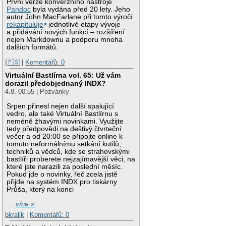
První verze konverzního nástroje
Pandoc
byla vydána před 20 lety. Jeho
autor John MacFarlane při tomto výročí
rekapituluje
jednotlivé etapy vývoje
a přidávání nových funkcí – rozšíření
nejen Markdownu a podporu mnoha
dalších formátů.
|🇵🇸
|
Komentářů: 0
Virtuální Bastlírna vol. 65: Už vám
dorazil předobjednaný INDX?
4.8. 00:55 | Pozvánky
Srpen přinesl nejen další spalující
vedro, ale také Virtuální Bastlírnu s
neméně žhavými novinkami. Využijte
tedy předpovědi na deštivý čtvrteční
večer a od 20:00 se připojte online k
tomuto neformálnímu setkání kutilů,
techniků a vědců, kde se strahovskými
bastlíři proberete nejzajímavější věci, na
které jste narazili za poslední měsíc.
Pokud jde o novinky, řeč zcela jistě
přijde na systém INDX pro tiskárny
Průša, který na konci
…
více »
bkralik
|
Komentářů: 0