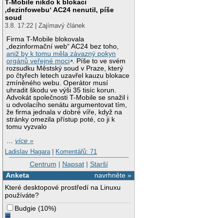
T-Mobile nikdo k blokaci
‚dezinfowebu‘ AC24 nenutil, píše
soud
3.8. 17:22 | Zajímavý článek
Firma T-Mobile blokovala
„dezinformační web“ AC24 bez toho,
aniž by k tomu měla závazný pokyn
orgánů veřejné moci
. Píše to ve svém
rozsudku Městský soud v Praze, který
po čtyřech letech uzavřel kauzu blokace
zmíněného webu. Operátor musí
uhradit škodu ve výši 35 tisíc korun.
Advokát společnosti T-Mobile se snažil i
u odvolacího senátu argumentovat tím,
že firma jednala v dobré víře, když na
stránky omezila přístup poté, co ji k
tomu vyzvalo
…
více »
Ladislav Hagara
|
Komentářů: 71
Centrum
|
Napsat
|
Starší
Anketa
navrhněte »
Které desktopové prostředí na Linuxu
používáte?
Budgie
(
10%
)