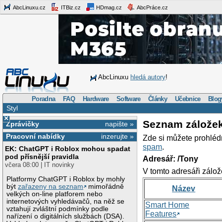
AbcLinuxu.cz
ITBiz.cz
HDmag.cz
AbcPráce.cz
AbcLinuxu
hledá autory
!
Poradna
FAQ
Hardware
Software
Články
Učebnice
Blog
Styl
×
Seznam zálože
Zprávičky
napište »
Pracovní nabídky
inzerujte »
Zde si můžete prohléd
spam
.
EK: ChatGPT i Roblox mohou spadat
pod přísnější pravidla
Adresář: /Tony
včera 08:00 | IT novinky
V tomto adresáři zálož
Platformy ChatGPT i Roblox by mohly
být
zařazeny na seznam
mimořádně
Název
velkých on-line platforem nebo
internetových vyhledávačů, na něž se
Smart Home
vztahují zvláštní podmínky podle
Features
nařízení o digitálních službách (DSA).