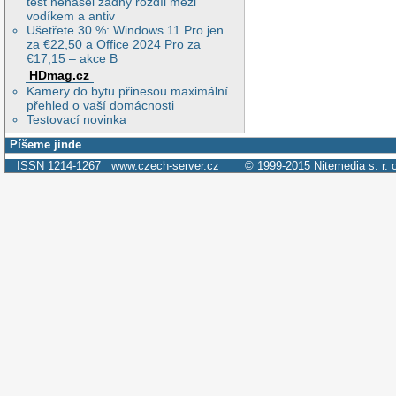
test nenašel žádný rozdíl mezi
vodíkem a antiv
Ušetřete 30 %: Windows 11 Pro jen
za €22,50 a Office 2024 Pro za
€17,15 – akce B
HDmag.cz
Kamery do bytu přinesou maximální
přehled o vaší domácnosti
Testovací novinka
Píšeme jinde
ISSN 1214-1267
www.czech-server.cz
© 1999-2015
Nitemedia s. r. 