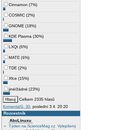
Cinnamon
(
7%
)
COSMIC
(
2%
)
GNOME
(
18%
)
KDE Plasma
(
30%
)
LXQt
(
6%
)
MATE
(
6%
)
TDE
(
2%
)
Xfce
(
15%
)
jiné/žádné
(
23%
)
Celkem 2335 hlasů
Komentářů: 30
, poslední 3.4. 20:20
Rozcestník
AbcLinuxu
Týden na ScienceMag.cz: Vylepšený