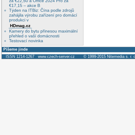
za €22,50 a Office 2024 Pro za
€17,15 – akce B
Týden na ITBiz: Čína podle zdrojů
zahájila výrobu zařízení pro domácí
produkci v
HDmag.cz
Kamery do bytu přinesou maximální
přehled o vaší domácnosti
Testovací novinka
Píšeme jinde
ISSN 1214-1267
www.czech-server.cz
© 1999-2015
Nitemedia s. r. 