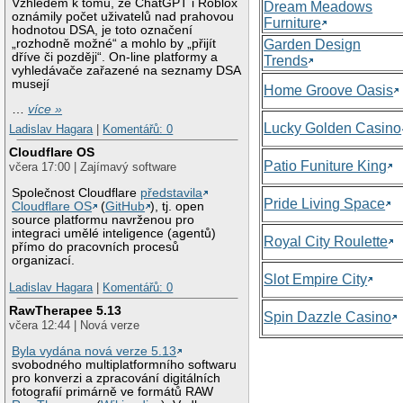
Vzhledem k tomu, že ChatGPT i Roblox
Dream Meadows
oznámily počet uživatelů nad prahovou
Furniture
hodnotou DSA, je toto označení
„rozhodně možné“ a mohlo by „přijít
Garden Design
dříve či později“. On-line platformy a
Trends
vyhledávače zařazené na seznamy DSA
musejí
Home Groove Oasis
…
více »
Lucky Golden Casino
Ladislav Hagara
|
Komentářů: 0
Cloudflare OS
Patio Funiture King
včera 17:00 | Zajímavý software
Společnost Cloudflare
představila
Pride Living Space
Cloudflare OS
(
GitHub
), tj. open
source platformu navrženou pro
integraci umělé inteligence (agentů)
Royal City Roulette
přímo do pracovních procesů
organizací.
Slot Empire City
Ladislav Hagara
|
Komentářů: 0
RawTherapee 5.13
Spin Dazzle Casino
včera 12:44 | Nová verze
Byla vydána nová verze 5.13
svobodného multiplatformního softwaru
pro konverzi a zpracování digitálních
fotografií primárně ve formátů RAW