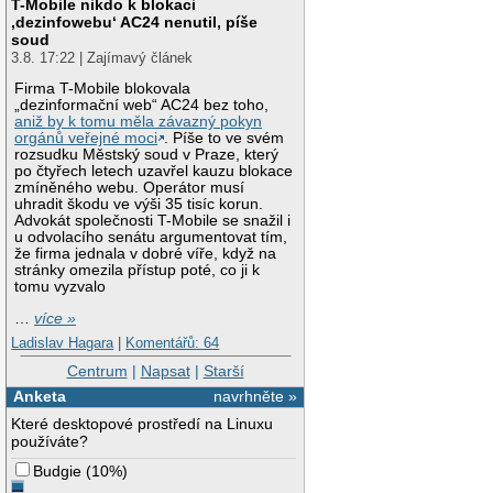
T-Mobile nikdo k blokaci
‚dezinfowebu‘ AC24 nenutil, píše
soud
3.8. 17:22 | Zajímavý článek
Firma T-Mobile blokovala
„dezinformační web“ AC24 bez toho,
aniž by k tomu měla závazný pokyn
orgánů veřejné moci
. Píše to ve svém
rozsudku Městský soud v Praze, který
po čtyřech letech uzavřel kauzu blokace
zmíněného webu. Operátor musí
uhradit škodu ve výši 35 tisíc korun.
Advokát společnosti T-Mobile se snažil i
u odvolacího senátu argumentovat tím,
že firma jednala v dobré víře, když na
stránky omezila přístup poté, co ji k
tomu vyzvalo
…
více »
Ladislav Hagara
|
Komentářů: 64
Centrum
|
Napsat
|
Starší
Anketa
navrhněte »
Které desktopové prostředí na Linuxu
používáte?
Budgie
(
10%
)