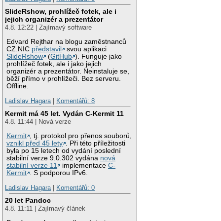
SlideRshow, prohlížeč fotek, ale i
jejich organizér a prezentátor
4.8. 12:22 | Zajímavý software
Edvard Rejthar na blogu zaměstnanců
CZ.NIC
představil
svou aplikaci
SlideRshow
(
GitHub
). Funguje jako
prohlížeč fotek, ale i jako jejich
organizér a prezentátor. Neinstaluje se,
běží přímo v prohlížeči. Bez serveru.
Offline.
Ladislav Hagara
|
Komentářů: 8
Kermit má 45 let. Vydán C-Kermit 11
4.8. 11:44 | Nová verze
Kermit
, tj. protokol pro přenos souborů,
vznikl před 45 lety
. Při této příležitosti
byla po 15 letech od vydání poslední
stabilní verze 9.0.302 vydána
nová
stabilní verze 11
implementace
C-
Kermit
. S podporou IPv6.
Ladislav Hagara
|
Komentářů: 0
20 let Pandoc
4.8. 11:11 | Zajímavý článek