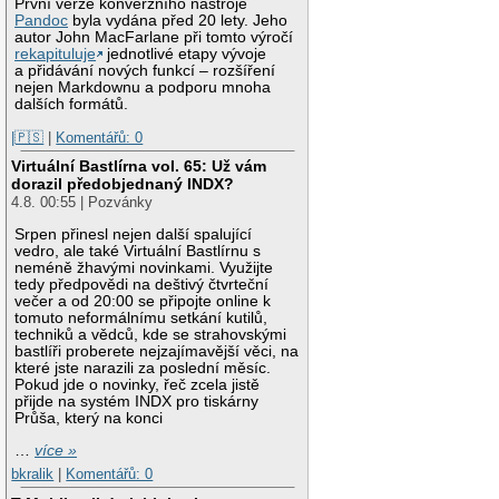
První verze konverzního nástroje
Pandoc
byla vydána před 20 lety. Jeho
autor John MacFarlane při tomto výročí
rekapituluje
jednotlivé etapy vývoje
a přidávání nových funkcí – rozšíření
nejen Markdownu a podporu mnoha
dalších formátů.
|🇵🇸
|
Komentářů: 0
Virtuální Bastlírna vol. 65: Už vám
dorazil předobjednaný INDX?
4.8. 00:55 | Pozvánky
Srpen přinesl nejen další spalující
vedro, ale také Virtuální Bastlírnu s
neméně žhavými novinkami. Využijte
tedy předpovědi na deštivý čtvrteční
večer a od 20:00 se připojte online k
tomuto neformálnímu setkání kutilů,
techniků a vědců, kde se strahovskými
bastlíři proberete nejzajímavější věci, na
které jste narazili za poslední měsíc.
Pokud jde o novinky, řeč zcela jistě
přijde na systém INDX pro tiskárny
Průša, který na konci
…
více »
bkralik
|
Komentářů: 0