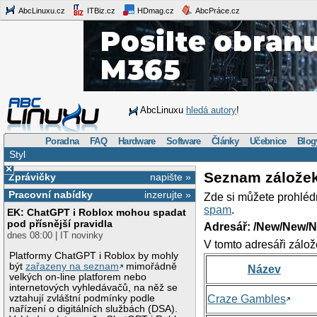
AbcLinuxu.cz
ITBiz.cz
HDmag.cz
AbcPráce.cz
AbcLinuxu
hledá autory
!
Poradna
FAQ
Hardware
Software
Články
Učebnice
Blog
Styl
×
Seznam zálože
Zprávičky
napište »
Pracovní nabídky
inzerujte »
Zde si můžete prohléd
spam
.
EK: ChatGPT i Roblox mohou spadat
pod přísnější pravidla
Adresář: /New/New/N
dnes 08:00 | IT novinky
V tomto adresáři zálož
Platformy ChatGPT i Roblox by mohly
být
zařazeny na seznam
mimořádně
Název
velkých on-line platforem nebo
internetových vyhledávačů, na něž se
vztahují zvláštní podmínky podle
Craze Gambles
nařízení o digitálních službách (DSA).