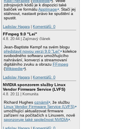
RawTherapee
(
Wikipedie
). Vedle
zdrojových kódů je k dispozici také
balíček ve formátu
AppImage
. Stačí jej
stáhnout, nastavit právo ke spuštění a
spustit.
Ladislav Hagara
|
Komentářů: 0
FFmpeg 9.0 "Lei"
4.8. 20:44 | Zajímavý článek
Jean-Baptiste Kempf na svém blogu
představil novou verzi 9.0 "Lei"
kolekce
svobodného softwaru umožňujícího
nahrávání, konverzi a streamovaní
digitálního zvuku a obrazu
FFmpeg
(
Wikipedie
).
Ladislav Hagara
|
Komentářů: 0
NVIDIA sponzorem služby Linux
Vendor Firmware Service (LVFS)
4.8. 20:11 | Komunita
Richard Hughes
oznámil
, že službu
Linux Vendor Firmware Service (LVFS)
umožňující aktualizovat firmware
zařízení na počítačích s Linuxem, nově
sponzoruje také společnost NVIDIA
.
Ladislav Hagara
|
Komentářů: 0